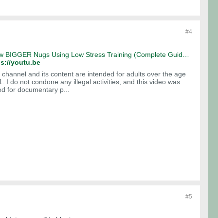
#4
Grow BIGGER Nugs Using Low Stress Training (Complete Guide) - YouTube
ps://youtu.be
 channel and its content are intended for adults over the age
1. I do not condone any illegal activities, and this video was
ed for documentary p...
#5