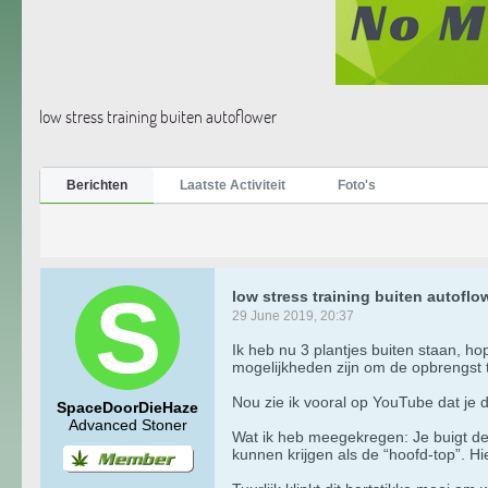
low stress training buiten autoflower
Berichten
Laatste Activiteit
Foto's
low stress training buiten autoflo
29 June 2019, 20:37
Ik heb nu 3 plantjes buiten staan, ho
mogelijkheden zijn om de opbrengst t
Nou zie ik vooral op YouTube dat je d
SpaceDoorDieHaze
Advanced Stoner
Wat ik heb meegekregen: Je buigt de 
kunnen krijgen als de “hoofd-top”. Hi