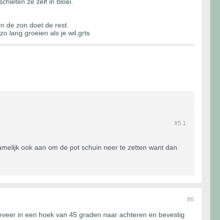
hieten ze zelf in bloei.
en de zon doet de rest.
 lang groeien als je wil.grts
#5.
1
namelijk ook aan om de pot schuin neer te zetten want dan
#6
geveer in een hoek van 45 graden naar achteren en bevestig