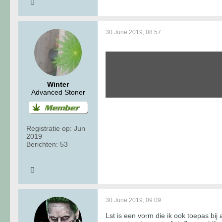
30 June 2019, 08:57
Winter
Advanced Stoner
Registratie op:
Jun
2019
Berichten:
53
30 June 2019, 09:09
Lst is een vorm die ik ook toepas bij 