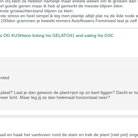
en vrij klein ze hebben namelijk maar enkele weken om te groeien dan sc
el goede genen maar ik heb al gemerkt de meeste blijven klein.
nste groeiachterstand blijven ze klein.
inste stress en heel simpel.ik leg men plantje altijd plat na de 4de node 
 100den grammen je kweekt immers Autoflowers.Feminised laat je zelf zo
his OG KUSHsion licking his GELATO41 and eating his GSC
nted
je plaat? Laat je dan gewoon de plant+pot op zn kant liggen? Dacht er 
eer licht. Maar leg jij ze dan helemaal horizontaal neer?
raad en haak het vanboven rond de stam en trek de plant (niet pot) on