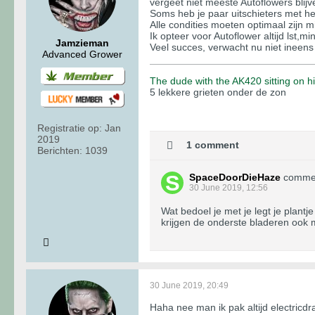
vergeet niet meeste Autoflowers blijv
Soms heb je paar uitschieters met he
Alle condities moeten optimaal zijn mi
Ik opteer voor Autoflower altijd lst,m
Jamzieman
Veel succes, verwacht nu niet ineens
Advanced Grower
The dude with the AK420 sitting on 
5 lekkere grieten onder de zon
Registratie op:
Jan
2019
1 comment
Berichten:
1039
SpaceDoorDieHaze
comme
30 June 2019, 12:56
Wat bedoel je met je legt je plant
krijgen de onderste bladeren ook m
30 June 2019, 20:49
Haha nee man ik pak altijd electricd