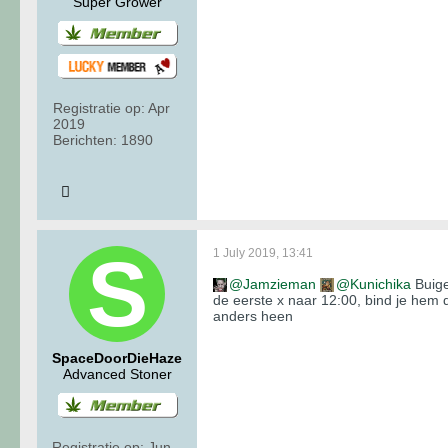
Super Grower
Registratie op:
Apr
2019
Berichten:
1890
1 July 2019, 13:41
Jamzieman
Kunichika
Buige
de eerste x naar 12:00, bind je hem 
anders heen
SpaceDoorDieHaze
Advanced Stoner
Registratie op:
Jun