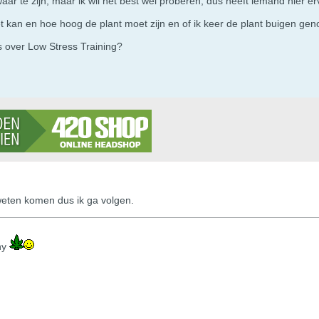
m waar te zijn, maar ik wil het best wel proberen, dus heeft iemand hier 
et kan en hoe hoog de plant moet zijn en of ik keer de plant buigen gen
over Low Stress Training?
 weten komen dus ik ga volgen.
ny