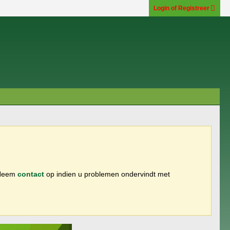
Login of Registreer
 Neem
contact
op indien u problemen ondervindt met