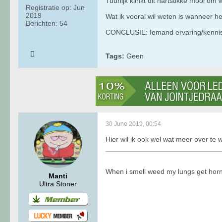
Tuurlijk klinkt dit hartstikke mooi o
Registratie op:
Jun
2019
Wat ik vooral wil weten is wanneer h
Berichten:
54
CONCLUSIE: Iemand ervaring/kennis 
Tags:
Geen
30 June 2019, 00:54
Hier wil ik ook wel wat meer over te
When i smell weed my lungs get hor
Manti
Ultra Stoner