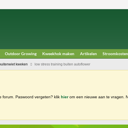
Outdoor Growing
Kweekhok maken
Artikelen
Stroomkosten
buitenwiet kweken
low stress training buiten autoflower
ge forum. Paswoord vergeten? klik
hier
om een nieuwe aan te vragen.