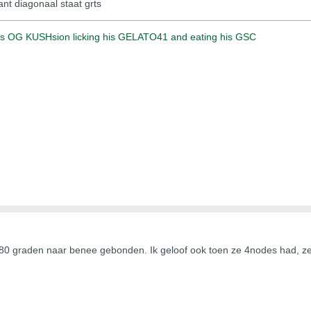
nt diagonaal staat grts
his OG KUSHsion licking his GELATO41 and eating his GSC
r 80 graden naar benee gebonden. Ik geloof ook toen ze 4nodes had, ze 