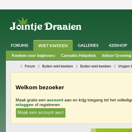
FORUMS
GALLERIES
420SHOP
WIET KWEKEN
Kweken voor beginners
Cannabis Helpdesk
Indoor Growing
Forum
Buiten wiet kweken
Buiten wiet kweken
Vragen 
Welkom bezoeker
Maak gratis een
account
aan en krijg toegang tot het volledi
inloggen
of registreren.
Maak een account aan!