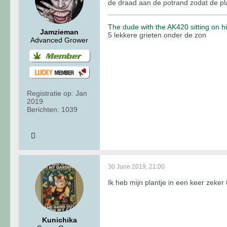
de draad aan de potrand zodat de pla
The dude with the AK420 sitting on 
Jamzieman
5 lekkere grieten onder de zon
Advanced Grower
Registratie op:
Jan
2019
Berichten:
1039
30 June 2019, 21:00
Ik heb mijn plantje in een keer zeke
Kunichika