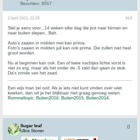
Berichten:
8557
2 April 2021, 22:25
#10
Stel je eens voor.. 14 weken elke dag die pot naar binnen en
naar buiten slepen.. Bah.
Auto's zaaien in midden mei kan prima.
Foto's zaaien in midden juli kan ook prima. Die zullen niet heel
groot worden.
Nu al beginnen kan ook. Een of twee nachtjes lichte vorst is
niet zo erg, maar als het onder de -5 zakt dan gaan ze stuk.
Da's zonde van het zaad.
Een wijs man zei ooit: Als je iets
niet
kunt vinden over wiet
kweken, dan wil je het blijkbaar niet graag genoeg weten.
Rommeltopic.
Buiten2016.
Buiten2015
.
Buiten2014
.
Sugar leaf
Ultra Stoner