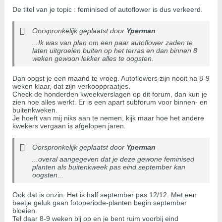
De titel van je topic : feminised of autoflower is dus verkeerd.
Oorspronkelijk geplaatst door
Yperman
...Ik was van plan om een paar autoflower zaden te
laten uitgroeien buiten op het terras en dan binnen 8
weken gewoon lekker alles te oogsten.
Dan oogst je een maand te vroeg. Autoflowers zijn nooit na 8-9
weken klaar, dat zijn verkooppraatjes.
Check de honderden kweekverslagen op dit forum, dan kun je
zien hoe alles werkt. Er is een apart subforum voor binnen- en
buitenkweken.
Je hoeft van mij niks aan te nemen, kijk maar hoe het andere
kwekers vergaan is afgelopen jaren.
Oorspronkelijk geplaatst door
Yperman
...overal aangegeven dat je deze gewone feminised
planten als buitenkweek pas eind september kan
oogsten...
Ook dat is onzin. Het is half september pas 12/12. Met een
beetje geluk gaan fotoperiode-planten begin september
bloeien.
Tel daar 8-9 weken bij op en je bent ruim voorbij eind