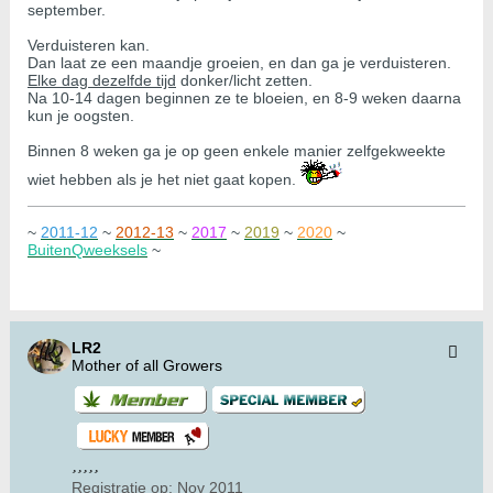
september.
Verduisteren kan.
Dan laat ze een maandje groeien, en dan ga je verduisteren.
Elke dag dezelfde tijd
donker/licht zetten.
Na 10-14 dagen beginnen ze te bloeien, en 8-9 weken daarna
kun je oogsten.
Binnen 8 weken ga je op geen enkele manier zelfgekweekte
wiet hebben als je het niet gaat kopen.
~
2011-12
~
2012-13
~
2017
~
2019
~
2020
~
BuitenQweeksels
~
LR2
Mother of all Growers
Registratie op:
Nov 2011