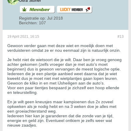
Ultra Stoner
Registratie op:
Jul 2018
Berichten:
107
19 April 2021, 16:15
#13
Gewoon verder gaan met deze wiet en moeilijk doen met
verduisteren omdat ze er nou eenmaal zijn is natuurlijk onzin.
Je hebt niet de wietsoort die je wilt. Daar ben je vroeg genoeg
achter gekomen (zelfs vroeger dan je met auto's moet
beginnen) dus is gewoon vervangen de meest logische optie.
Iedereen die je een plantje aanbied weet daarna dat je wiet
kweekt dus je moet niet met wietplantjes gaan lopen leuren.
Gewoon de kliko in en met IJsheiligen aan de auto's.
Voor een paar tientjes bespaard je zichzelf een hoop ellende
en teleurstelling.
En je wilt geen kneusjes maar kampioenen dus 2x zoveel
opkweken als je nodig hebt en na 3 weken doe je alles met
een groeiachterstand weg.
Iedereen hier kan je garanderen dat die zonde van je tijd,
energie en geld zijn.
Eventueel ontkiem je zelfs weer wat
nieuwe zaadjes.