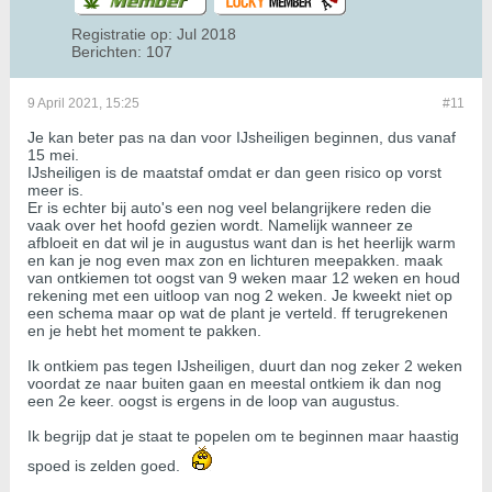
Registratie op:
Jul 2018
Berichten:
107
9 April 2021, 15:25
#11
Je kan beter pas na dan voor IJsheiligen beginnen, dus vanaf
15 mei.
IJsheiligen is de maatstaf omdat er dan geen risico op vorst
meer is.
Er is echter bij auto's een nog veel belangrijkere reden die
vaak over het hoofd gezien wordt. Namelijk wanneer ze
afbloeit en dat wil je in augustus want dan is het heerlijk warm
en kan je nog even max zon en lichturen meepakken. maak
van ontkiemen tot oogst van 9 weken maar 12 weken en houd
rekening met een uitloop van nog 2 weken. Je kweekt niet op
een schema maar op wat de plant je verteld. ff terugrekenen
en je hebt het moment te pakken.
Ik ontkiem pas tegen IJsheiligen, duurt dan nog zeker 2 weken
voordat ze naar buiten gaan en meestal ontkiem ik dan nog
een 2e keer. oogst is ergens in de loop van augustus.
Ik begrijp dat je staat te popelen om te beginnen maar haastig
spoed is zelden goed.