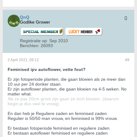
QnQ
Godlike Grower
Registratie op:
Sep 2010
Berichten:
26093
2 April 2021, 09:12
#9
Feminised ipv autoflower, vette fout?
Er zijn fotoperiode planten, die gaan bloeien als ze meer dan
10 uur per 24 donker staan.
Er zijn autoflower planten, die gaan bloeien na 4-5 weken. No
matter what.
Als ze pas 20cm groot zijn gaan ze toch bloeien. (daarom
begin je dus veel te vroeg)
En dan heb je Reguliere zaden en feminised zaden.
Regulier is 50/50 man vrouw, en feminised is 99% vrouw.
Er bestaan fotoperiode feminised en reguliere zaden.
Er bestaan autoflower feminised en reguliere zaden.