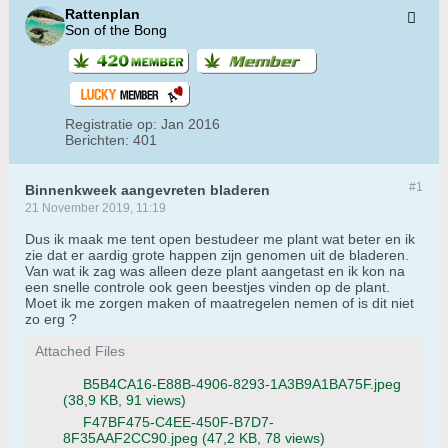
Rattenplan
Son of the Bong
Registratie op:
Jan 2016
Berichten:
401
#1
Binnenkweek aangevreten bladeren
21 November 2019, 11:19
Dus ik maak me tent open bestudeer me plant wat beter en ik
zie dat er aardig grote happen zijn genomen uit de bladeren.
Van wat ik zag was alleen deze plant aangetast en ik kon na
een snelle controle ook geen beestjes vinden op de plant.
Moet ik me zorgen maken of maatregelen nemen of is dit niet
zo erg ?
Attached Files
B5B4CA16-E88B-4906-8293-1A3B9A1BA75F.jpeg
(38,9 KB, 91 views)
F47BF475-C4EE-450F-B7D7-
8F35AAF2CC90.jpeg
(47,2 KB, 78 views)