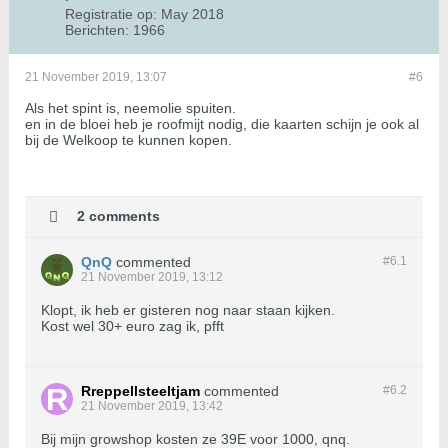
Registratie op:
May 2018
Berichten:
1966
21 November 2019, 13:07
#6
Als het spint is, neemolie spuiten.
en in de bloei heb je roofmijt nodig, die kaarten schijn je ook al
bij de Welkoop te kunnen kopen.
2 comments
QnQ
commented
#6.
1
21 November 2019, 13:12
Klopt, ik heb er gisteren nog naar staan kijken.
Kost wel 30+ euro zag ik, pfft
Rreppellsteeltjam
commented
#6.
2
21 November 2019, 13:42
Bij mijn growshop kosten ze 39E voor 1000, qnq.