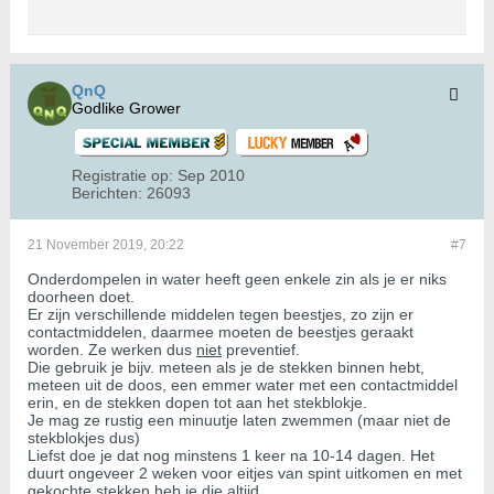
QnQ
Godlike Grower
Registratie op:
Sep 2010
Berichten:
26093
21 November 2019, 20:22
#7
Onderdompelen in water heeft geen enkele zin als je er niks
doorheen doet.
Er zijn verschillende middelen tegen beestjes, zo zijn er
contactmiddelen, daarmee moeten de beestjes geraakt
worden. Ze werken dus
niet
preventief.
Die gebruik je bijv. meteen als je de stekken binnen hebt,
meteen uit de doos, een emmer water met een contactmiddel
erin, en de stekken dopen tot aan het stekblokje.
Je mag ze rustig een minuutje laten zwemmen (maar niet de
stekblokjes dus)
Liefst doe je dat nog minstens 1 keer na 10-14 dagen. Het
duurt ongeveer 2 weken voor eitjes van spint uitkomen en met
gekochte stekken heb je die altijd.