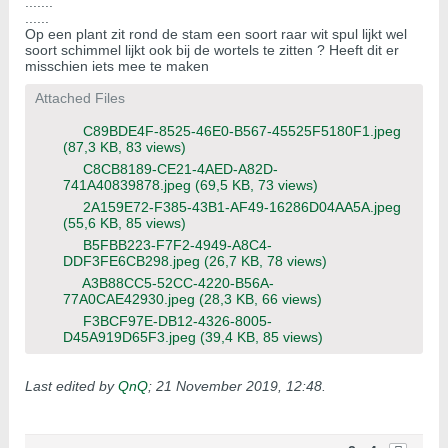
.......
......
Op een plant zit rond de stam een soort raar wit spul lijkt wel
soort schimmel lijkt ook bij de wortels te zitten ? Heeft dit er
misschien iets mee te maken
Attached Files
C89BDE4F-8525-46E0-B567-45525F5180F1.jpeg
(87,3 KB, 83 views)
C8CB8189-CE21-4AED-A82D-
741A40839878.jpeg
(69,5 KB, 73 views)
2A159E72-F385-43B1-AF49-16286D04AA5A.jpeg
(55,6 KB, 85 views)
B5FBB223-F7F2-4949-A8C4-
DDF3FE6CB298.jpeg
(26,7 KB, 78 views)
A3B88CC5-52CC-4220-B56A-
77A0CAE42930.jpeg
(28,3 KB, 66 views)
F3BCF97E-DB12-4326-8005-
D45A919D65F3.jpeg
(39,4 KB, 85 views)
Last edited by
QnQ
;
21 November 2019, 12:48
.