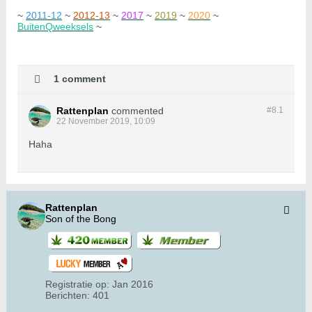
~
2011-12
~
2012-13
~
2017
~
2019
~
2020
~
BuitenQweeksels
~
1 comment
Rattenplan
commented
#8.
1
22 November 2019, 10:09
Haha
Rattenplan
Son of the Bong
Registratie op:
Jan 2016
Berichten:
401