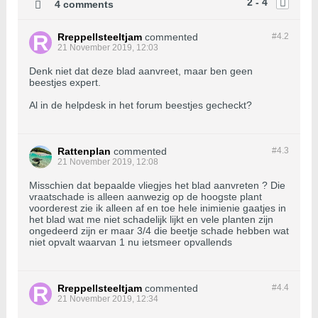
2 - 4
4 comments
Rreppellsteeltjam
commented
#4.
2
21 November 2019, 12:03
Denk niet dat deze blad aanvreet, maar ben geen
beestjes expert.
Al in de helpdesk in het forum beestjes gecheckt?
Rattenplan
commented
#4.
3
21 November 2019, 12:08
Misschien dat bepaalde vliegjes het blad aanvreten ? Die
vraatschade is alleen aanwezig op de hoogste plant
voorderest zie ik alleen af en toe hele inimienie gaatjes in
het blad wat me niet schadelijk lijkt en vele planten zijn
ongedeerd zijn er maar 3/4 die beetje schade hebben wat
niet opvalt waarvan 1 nu ietsmeer opvallends
Rreppellsteeltjam
commented
#4.
4
21 November 2019, 12:34