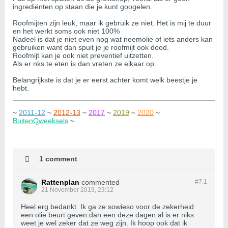
ingrediënten op staan die je kunt googelen.
Roofmijten zijn leuk, maar ik gebruik ze niet. Het is mij te duur
en het werkt soms ook niet 100%
Nadeel is dat je niet even nog wat neemolie of iets anders kan
gebruiken want dan spuit je je roofmijt ook dood.
Roofmijt kan je ook niet preventief uitzetten.
Als er nks te eten is dan vreten ze elkaar op.
Belangrijkste is dat je er eerst achter komt welk beestje je
hebt.
~
2011-12
~
2012-13
~
2017
~
2019
~
2020
~
BuitenQweeksels
~
1 comment
Rattenplan
commented
#7.
1
21 November 2019, 23:12
Heel erg bedankt. Ik ga ze sowieso voor de zekerheid
een olie beurt geven dan een deze dagen al is er niks
weet je wel zeker dat ze weg zijn. Ik hoop ook dat ik