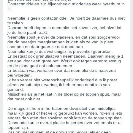
Contactmiddelen zijn bijvoorbeeld middeltjes waar pyrethum in
zit.
Neemolie is geen contactmiddel. Je hoeft ze daarmee dus niet
te raken.
Daarom heeft dopen in neemolie niet zoveel zin, behalve dat
je de hele plant raakt.
Neemolie spuit je over de bladeren, en dat spul zorgt ervoor
dat de beestjes maagkrampen krijgen als ze van je plant
snoepen en daar gaan ze ook dood aan.
Neemolie kun je dus wel enigszins preventief gebruiken.
Er bestaat ook granulaat van neemzaden. Daarvan meng je 1
eetlepel door een grote pot. Werkt ook tegen varenrouwmug
en de plant gaat dat ook opnemen.
Er bestaan wat verhalen over dat neemolie de smaak zou
beïnvloeden.
Ik ben verder niet wetenschappelijk onderlegd dus ik praat
alleen vanuit mijn ervaring; ik heb er nog nooit iets van
gemerkt.
Misschien als je het laat in de bloei op de toppen spuit, maar
dat moet ook niet.
De magic zit hem in herhalen en diversiteit van middeltjes
maar kijk goed of het veilig gebruikt kan worden, roken is iets
anders dan eten dus sowieso nooit iets op de toppen spuiten.
Desnoods kun je overal plastic bekertjes over zetten als er al
toppen zijn.
Pas op met spullen uit de growshop, vooral als er geen