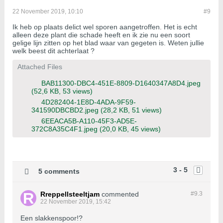
22 November 2019, 10:10
#9
Ik heb op plaats delict wel sporen aangetroffen. Het is echt
alleen deze plant die schade heeft en ik zie nu een soort
gelige lijn zitten op het blad waar van gegeten is. Weten jullie
welk beest dit achterlaat ?
Attached Files
BAB11300-DBC4-451E-8809-D1640347A8D4.jpeg
(52,6 KB, 53 views)
4D282404-1E8D-4ADA-9F59-
341590DBCBD2.jpeg
(28,2 KB, 51 views)
6EEACA5B-A110-45F3-AD5E-
372C8A35C4F1.jpeg
(20,0 KB, 45 views)
3 - 5
5 comments
Rreppellsteeltjam
commented
#9.
3
22 November 2019, 15:42
Een slakkenspoor!?