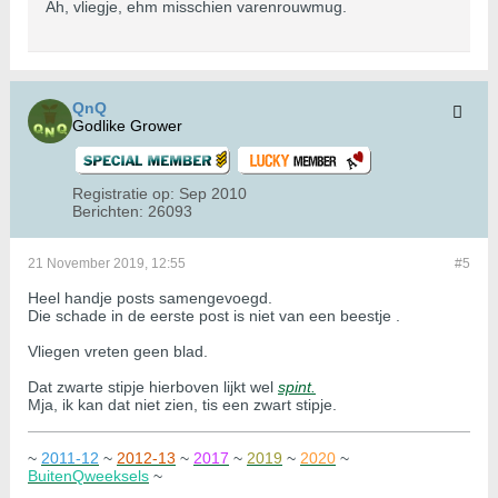
Ah, vliegje, ehm misschien varenrouwmug.
QnQ
Godlike Grower
Registratie op:
Sep 2010
Berichten:
26093
21 November 2019, 12:55
#5
Heel handje posts samengevoegd.
Die schade in de eerste post is niet van een beestje .
Vliegen vreten geen blad.
Dat zwarte stipje hierboven lijkt wel
spint.
Mja, ik kan dat niet zien, tis een zwart stipje.
~
2011-12
~
2012-13
~
2017
~
2019
~
2020
~
BuitenQweeksels
~