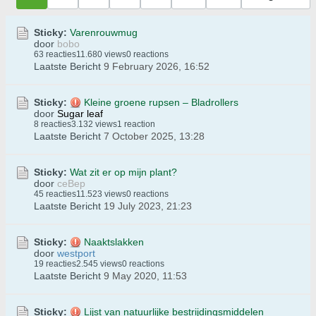
Sticky:
Varenrouwmug
door
bobo
63 reacties
11.680 views
0 reactions
Laatste Bericht
9 February 2026, 16:52
Sticky:
Kleine groene rupsen – Bladrollers
door
Sugar leaf
8 reacties
3.132 views
1 reaction
Laatste Bericht
7 October 2025, 13:28
Sticky:
Wat zit er op mijn plant?
door
ceBep
45 reacties
11.523 views
0 reactions
Laatste Bericht
19 July 2023, 21:23
Sticky:
Naaktslakken
door
westport
19 reacties
2.545 views
0 reactions
Laatste Bericht
9 May 2020, 11:53
Sticky:
Lijst van natuurlijke bestrijdingsmiddelen