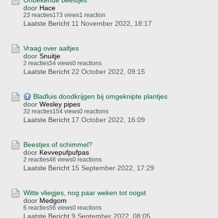
Onbekende beestjes
door
Hace
23 reacties
173 views
1 reaction
Laatste Bericht
11 November 2022, 18:17
Vraag over aaltjes
door
Snuitje
2 reacties
54 views
0 reactions
Laatste Bericht
22 October 2022, 09:15
Bladluis doodkrijgen bij omgeknipte plantjes
door
Wesley pipes
32 reacties
154 views
0 reactions
Laatste Bericht
17 October 2022, 16:09
Beestjes of schimmel?
door
Kevvepufpufpas
2 reacties
46 views
0 reactions
Laatste Bericht
15 September 2022, 17:29
Witte vliegjes, nog paar weken tot oogst
door
Medgom
6 reacties
56 views
0 reactions
Laatste Bericht
9 September 2022, 08:05