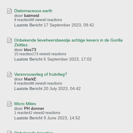
Diatomaceous earth
door
batmeid
9 reacties
98 views
0 reactions
Laatste Bericht
17 September 2023, 09:42
Onbekende lieveheersbeestje achtige kevers in de Gorilla
Zkittlez.
door
klos73
15 reacties
173 views
0 reactions
Laatste Bericht
6 September 2023, 17:02
Varenrouwvlieg of fruitvlieg?
door
MarkE
8 reacties
98 views
0 reactions
Laatste Bericht
20 July 2023, 04:42
Micro Mites
door
PH donner
1 reactie
42 views
0 reactions
Laatste Bericht
9 June 2023, 14:52