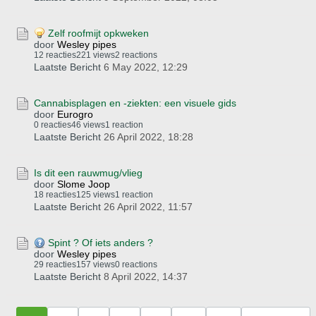
Zelf roofmijt opkweken
door
Wesley pipes
12 reacties
221 views
2 reactions
Laatste Bericht
6 May 2022, 12:29
Cannabisplagen en -ziekten: een visuele gids
door
Eurogro
0 reacties
46 views
1 reaction
Laatste Bericht
26 April 2022, 18:28
Is dit een rauwmug/vlieg
door
Slome Joop
18 reacties
125 views
1 reaction
Laatste Bericht
26 April 2022, 11:57
Spint ? Of iets anders ?
door
Wesley pipes
29 reacties
157 views
0 reactions
Laatste Bericht
8 April 2022, 14:37