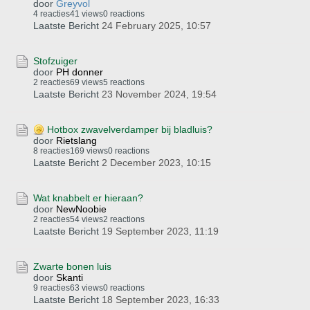
door
Greyvol
4 reacties
41 views
0 reactions
Laatste Bericht
24 February 2025, 10:57
Stofzuiger
door
PH donner
2 reacties
69 views
5 reactions
Laatste Bericht
23 November 2024, 19:54
Hotbox zwavelverdamper bij bladluis?
door
Rietslang
8 reacties
169 views
0 reactions
Laatste Bericht
2 December 2023, 10:15
Wat knabbelt er hieraan?
door
NewNoobie
2 reacties
54 views
2 reactions
Laatste Bericht
19 September 2023, 11:19
Zwarte bonen luis
door
Skanti
9 reacties
63 views
0 reactions
Laatste Bericht
18 September 2023, 16:33