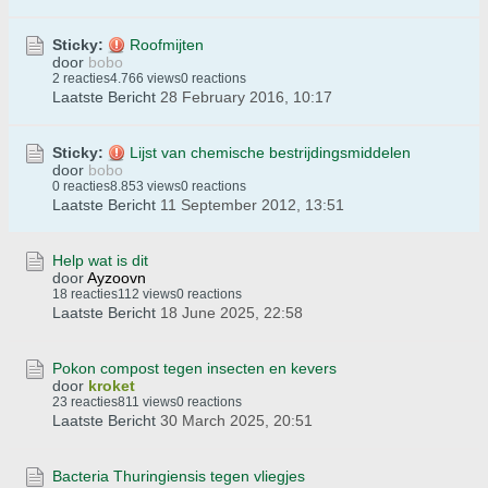
Sticky:
Roofmijten
door
bobo
2 reacties
4.766 views
0 reactions
Laatste Bericht
28 February 2016, 10:17
Sticky:
Lijst van chemische bestrijdingsmiddelen
door
bobo
0 reacties
8.853 views
0 reactions
Laatste Bericht
11 September 2012, 13:51
Help wat is dit
door
Ayzoovn
18 reacties
112 views
0 reactions
Laatste Bericht
18 June 2025, 22:58
Pokon compost tegen insecten en kevers
door
kroket
23 reacties
811 views
0 reactions
Laatste Bericht
30 March 2025, 20:51
Bacteria Thuringiensis tegen vliegjes