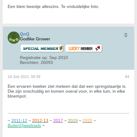
Een klein beestje alleszins. Te onduidelijke foto.
QnQ
Godlike Grower
Registratie op:
Sep 2010
Berichten:
26093
18 July 2021, 08:39
#4
Een ervaren kweker ziet meteen dat dat een springstaartje is.
Die zijn onschuldig en komen overal voor, in elke tuin, in elke
bloempot.
~
2011-12
~
2012-13
~
2017
~
2019
~
2020
~
BuitenQweeksels
~