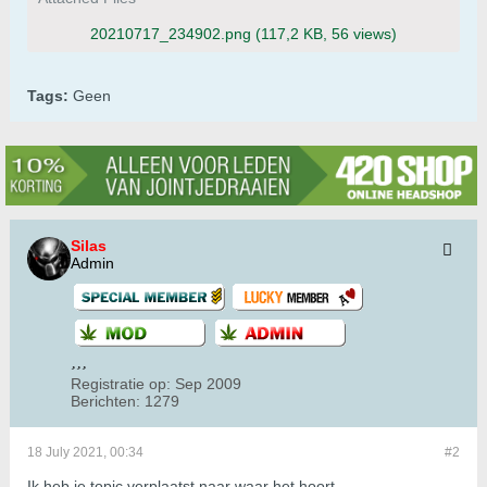
20210717_234902.png
(117,2 KB, 56 views)
Tags:
Geen
Silas
Admin
Registratie op:
Sep 2009
Berichten:
1279
18 July 2021, 00:34
#2
Ik heb je topic verplaatst naar waar het hoort.