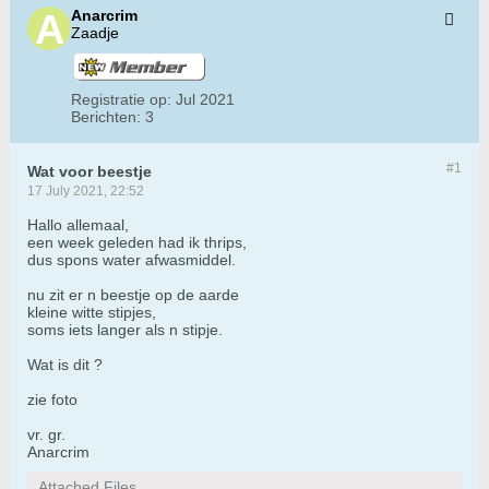
Anarcrim
Zaadje
Registratie op:
Jul 2021
Berichten:
3
#1
Wat voor beestje
17 July 2021, 22:52
Hallo allemaal,
een week geleden had ik thrips,
dus spons water afwasmiddel.
nu zit er n beestje op de aarde
kleine witte stipjes,
soms iets langer als n stipje.
Wat is dit ?
zie foto
vr. gr.
Anarcrim
Attached Files