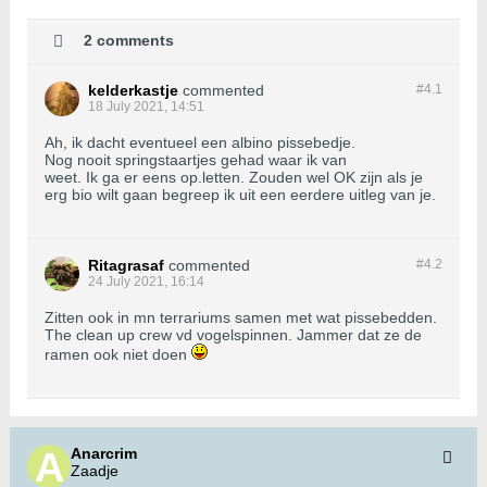
2 comments
kelderkastje
commented
#4.
1
18 July 2021, 14:51
Ah, ik dacht eventueel een albino pissebedje.
Nog nooit springstaartjes gehad waar ik van
weet. Ik ga er eens op.letten. Zouden wel OK zijn als je
erg bio wilt gaan begreep ik uit een eerdere uitleg van je.
Ritagrasaf
commented
#4.
2
24 July 2021, 16:14
Zitten ook in mn terrariums samen met wat pissebedden.
The clean up crew vd vogelspinnen. Jammer dat ze de
ramen ook niet doen
Anarcrim
Zaadje