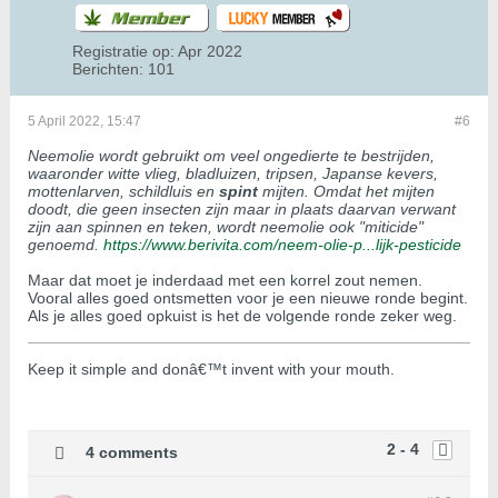
Registratie op:
Apr 2022
Berichten:
101
5 April 2022, 15:47
#6
Neemolie wordt gebruikt om veel ongedierte te bestrijden,
waaronder witte vlieg, bladluizen, tripsen, Japanse kevers,
mottenlarven, schildluis en
spint
mijten. Omdat het mijten
doodt, die geen insecten zijn maar in plaats daarvan verwant
zijn aan spinnen en teken, wordt neemolie ook "miticide"
genoemd.
https://www.berivita.com/neem-olie-p...lijk-pesticide
Maar dat moet je inderdaad met een korrel zout nemen.
Vooral alles goed ontsmetten voor je een nieuwe ronde begint.
Als je alles goed opkuist is het de volgende ronde zeker weg.
Keep it simple and donâ€™t invent with your mouth.
2 - 4
4 comments