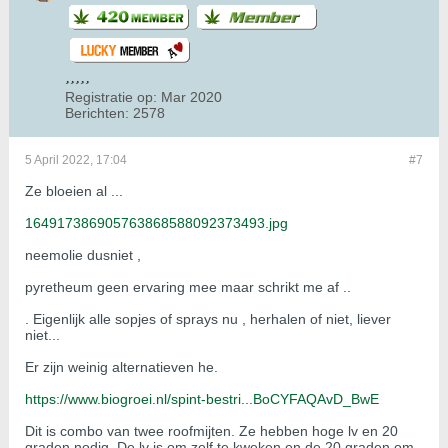
Registratie op:
Mar 2020
Berichten:
2578
5 April 2022, 17:04
#7
Ze bloeien al ...
164917386905763868588092373493.jpg
neemolie dusniet ,
pyretheum geen ervaring mee maar schrikt me af ..
. Eigenlijk alle sopjes of sprays nu , herhalen of niet, liever
niet...
Er zijn weinig alternatieven he.
https://www.biogroei.nl/spint-bestri...BoCYFAQAvD_BwE
Dit is combo van twee roofmijten. Ze hebben hoge lv en 20
graden nodig. De lv is om zelf te kweken en de 20 graden om