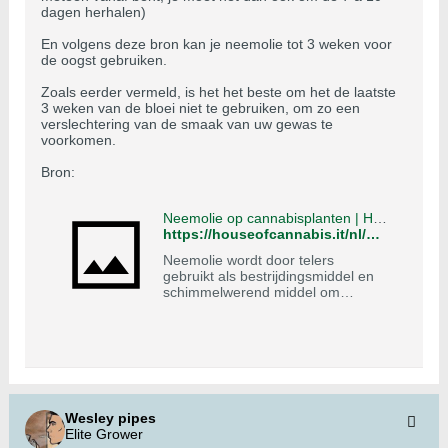
dagen herhalen)
En volgens deze bron kan je neemolie tot 3 weken voor
de oogst gebruiken.
Zoals eerder vermeld, is het het beste om het de laatste
3 weken van de bloei niet te gebruiken, om zo een
verslechtering van de smaak van uw gewas te
voorkomen.
Bron:
Neemolie op cannabisplanten | HouseofCannabis
https://houseofcannabis.it/nl/olio-di-neem-su-piante-di-cannabis/
Neemolie wordt door telers
gebruikt als bestrijdingsmiddel en
schimmelwerend middel om
schadelijke insecten te voorkomen
of te bestrijden, zonder die te
storen ...
Wesley pipes
Elite Grower