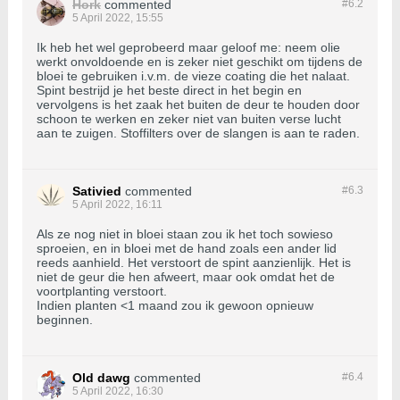
Hork
commented
#6.
2
5 April 2022, 15:55
Ik heb het wel geprobeerd maar geloof me: neem olie
werkt onvoldoende en is zeker niet geschikt om tijdens de
bloei te gebruiken i.v.m. de vieze coating die het nalaat.
Spint bestrijd je het beste direct in het begin en
vervolgens is het zaak het buiten de deur te houden door
schoon te werken en zeker niet van buiten verse lucht
aan te zuigen. Stoffilters over de slangen is aan te raden.
Sativied
commented
#6.
3
5 April 2022, 16:11
Als ze nog niet in bloei staan zou ik het toch sowieso
sproeien, en in bloei met de hand zoals een ander lid
reeds aanhield. Het verstoort de spint aanzienlijk. Het is
niet de geur die hen afweert, maar ook omdat het de
voortplanting verstoort.
Indien planten <1 maand zou ik gewoon opnieuw
beginnen.
Old dawg
commented
#6.
4
5 April 2022, 16:30