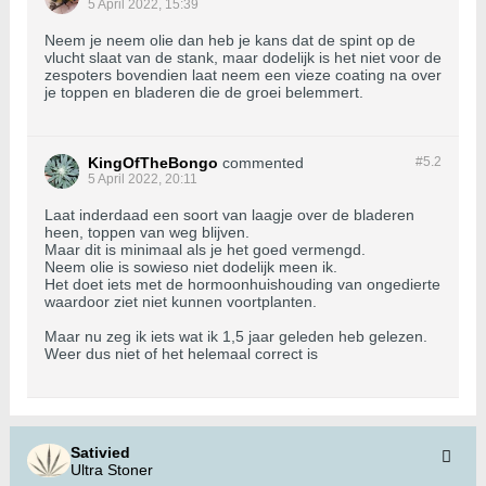
5 April 2022, 15:39
Neem je neem olie dan heb je kans dat de spint op de
vlucht slaat van de stank, maar dodelijk is het niet voor de
zespoters bovendien laat neem een vieze coating na over
je toppen en bladeren die de groei belemmert.
KingOfTheBongo
commented
#5.
2
5 April 2022, 20:11
Laat inderdaad een soort van laagje over de bladeren
heen, toppen van weg blijven.
Maar dit is minimaal als je het goed vermengd.
Neem olie is sowieso niet dodelijk meen ik.
Het doet iets met de hormoonhuishouding van ongedierte
waardoor ziet niet kunnen voortplanten.
Maar nu zeg ik iets wat ik 1,5 jaar geleden heb gelezen.
Weer dus niet of het helemaal correct is
Sativied
Ultra Stoner