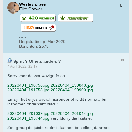
Wesley pipes
Elite Grower
Registratie op:
Mar 2020
Berichten:
2578
#1
Spint ? Of iets anders ?
4 April 2022, 22:47
Sorry voor de wat wazige fotos
20220404_190756.jpg
20220404_190848.jpg
20220404_191753.jpg
20220404_190900.jpg
En zijn het eitjes overal hieronder of is dit normaal bij
inzoomen onderkant blad ?
20220404_201039.jpg
20220404_201044.jpg
20220404_195744.jpg
very blurry die laatste.
Zou graag de juiste roofmijt kunnen bestellen, daarmee...