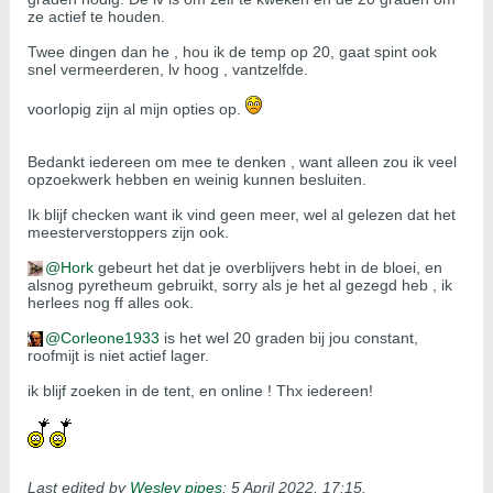
ze actief te houden.
Twee dingen dan he , hou ik de temp op 20, gaat spint ook
snel vermeerderen, lv hoog , vantzelfde.
voorlopig zijn al mijn opties op.
Bedankt iedereen om mee te denken , want alleen zou ik veel
opzoekwerk hebben en weinig kunnen besluiten.
Ik blijf checken want ik vind geen meer, wel al gelezen dat het
meesterverstoppers zijn ook.
Hork
gebeurt het dat je overblijvers hebt in de bloei, en
alsnog pyretheum gebruikt, sorry als je het al gezegd heb , ik
herlees nog ff alles ook.
Corleone1933
is het wel 20 graden bij jou constant,
roofmijt is niet actief lager.
ik blijf zoeken in de tent, en online ! Thx iedereen!
Last edited by
Wesley pipes
;
5 April 2022, 17:15
.