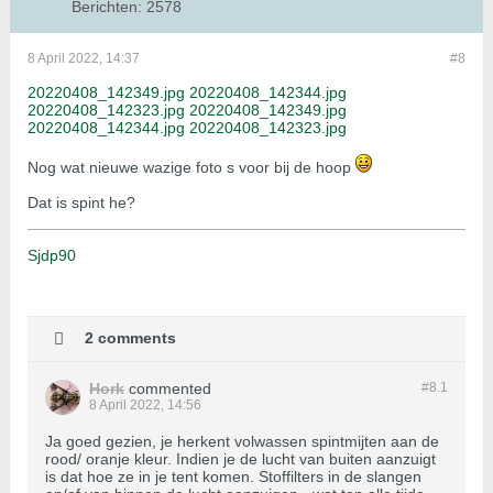
Berichten:
2578
8 April 2022, 14:37
#8
20220408_142349.jpg
20220408_142344.jpg
20220408_142323.jpg
20220408_142349.jpg
20220408_142344.jpg
20220408_142323.jpg
Nog wat nieuwe wazige foto s voor bij de hoop
Dat is spint he?
Sjdp90
2 comments
Hork
commented
#8.
1
8 April 2022, 14:56
Ja goed gezien, je herkent volwassen spintmijten aan de
rood/ oranje kleur. Indien je de lucht van buiten aanzuigt
is dat hoe ze in je tent komen. Stoffilters in de slangen