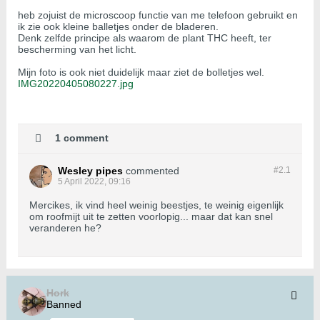
heb zojuist de microscoop functie van me telefoon gebruikt en
ik zie ook kleine balletjes onder de bladeren.
Denk zelfde principe als waarom de plant THC heeft, ter
bescherming van het licht.
Mijn foto is ook niet duidelijk maar ziet de bolletjes wel.
IMG20220405080227.jpg
1 comment
Wesley pipes
commented
#2.
1
5 April 2022, 09:16
Mercikes, ik vind heel weinig beestjes, te weinig eigenlijk
om roofmijt uit te zetten voorlopig... maar dat kan snel
veranderen he?
Hork
Banned