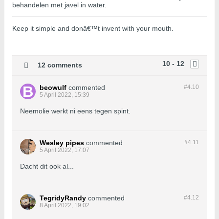
behandelen met javel in water.
Keep it simple and donâ€™t invent with your mouth.
10 - 12
12 comments
beowulf
commented
#4.
10
5 April 2022, 15:39
Neemolie werkt ni eens tegen spint.
Wesley pipes
commented
#4.
11
5 April 2022, 17:07
Dacht dit ook al...
TegridyRandy
commented
#4.
12
8 April 2022, 19:02