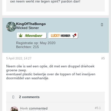
oei neem werkt nie tegen spint? pardon dan!
KingOfTheBongo
Wicked Stoner
Registratie op:
May 2020
Berichten:
215
5 April 2022, 14:27
#5
Neem olie is wel een optie, dit met een druppel driehoek
groene zeep.
eventueel plastic bekertje over de toppen of het inwrijven
doormiddel van washandje.
2 comments
Hork
commented
#5.
1