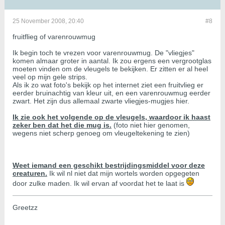
25 November 2008, 20:40
#8
fruitflieg of varenrouwmug
Ik begin toch te vrezen voor varenrouwmug. De "vliegjes"
komen almaar groter in aantal. Ik zou ergens een vergrootglas
moeten vinden om de vleugels te bekijken. Er zitten er al heel
veel op mijn gele strips.
Als ik zo wat foto's bekijk op het internet ziet een fruitvlieg er
eerder bruinachtig van kleur uit, en een varenrouwmug eerder
zwart. Het zijn dus allemaal zwarte vliegjes-mugjes hier.
Ik zie ook het volgende op de vleugels, waardoor ik haast
zeker ben dat het die mug is.
(foto niet hier genomen,
wegens niet scherp genoeg om vleugeltekening te zien)
Weet iemand een geschikt bestrijdingsmiddel voor deze
creaturen.
Ik wil nl niet dat mijn wortels worden opgegeten
door zulke maden. Ik wil ervan af voordat het te laat is
Greetzz