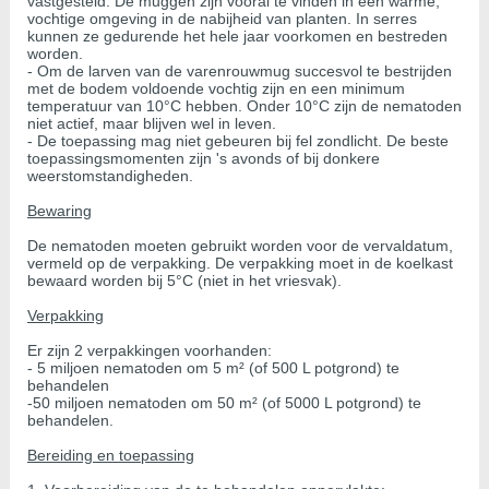
vastgesteld. De muggen zijn vooral te vinden in een warme,
vochtige omgeving in de nabijheid van planten. In serres
kunnen ze gedurende het hele jaar voorkomen en bestreden
worden.
- Om de larven van de varenrouwmug succesvol te bestrijden
met de bodem voldoende vochtig zijn en een minimum
temperatuur van 10°C hebben. Onder 10°C zijn de nematoden
niet actief, maar blijven wel in leven.
- De toepassing mag niet gebeuren bij fel zondlicht. De beste
toepassingsmomenten zijn 's avonds of bij donkere
weerstomstandigheden.
Bewaring
De nematoden moeten gebruikt worden voor de vervaldatum,
vermeld op de verpakking. De verpakking moet in de koelkast
bewaard worden bij 5°C (niet in het vriesvak).
Verpakking
Er zijn 2 verpakkingen voorhanden:
- 5 miljoen nematoden om 5 m² (of 500 L potgrond) te
behandelen
-50 miljoen nematoden om 50 m² (of 5000 L potgrond) te
behandelen.
Bereiding en toepassing