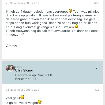
25 November 2008, 21:03
#10
Ik heb ze 4 dagen geleden pas overgepot
Toen was mij niet
direct iets opgevallen. Ik was enkele weekjes terug al eens in
de aarde gaan graven toen ik ze voor het eerst zag. De gele
strips deden hun werk goed, doen ze het nu nog beter. Ik heb
er in 1 dag evenveel gevangen als in 2 weken
Ik heb trouwens nog de zak met afvalaarde, zal daar ook eens
in neuzen ^^
Greetzz
reub
Ultra Stoner
Registratie op:
Nov 2008
Berichten:
114
25 November 2008, 21:09
#11
veel geluk
ik ga het wel ff volgen