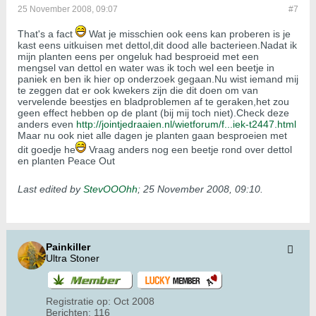
25 November 2008, 09:07
#7
That's a fact
Wat je misschien ook eens kan proberen is je
kast eens uitkuisen met dettol,dit dood alle bacterieen.Nadat ik
mijn planten eens per ongeluk had besproeid met een
mengsel van dettol en water was ik toch wel een beetje in
paniek en ben ik hier op onderzoek gegaan.Nu wist iemand mij
te zeggen dat er ook kwekers zijn die dit doen om van
vervelende beestjes en bladproblemen af te geraken,het zou
geen effect hebben op de plant (bij mij toch niet).Check deze
anders even
http://jointjedraaien.nl/wietforum/f...iek-t2447.html
Maar nu ook niet alle dagen je planten gaan besproeien met
dit goedje he
Vraag anders nog een beetje rond over dettol
en planten Peace Out
Last edited by
StevOOOhh
;
25 November 2008, 09:10
.
Painkiller
Ultra Stoner
Registratie op:
Oct 2008
Berichten:
116