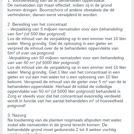
1. Voorbereiding van de te behandelen oppervlakte:
De nematoden zijn maar effectief, indien zij in de grond
kunnen dringen. Boomschors of andere obstakels die dit
verhinderen, dienen eerst verwijderd te worden.
2. Bereiding van het concetraat:
- Verpakking van 5 miljoen nematoden voor een behandeling
van 5m² (of 500 liter potgrond)
Los de inhoud van de verpakking op in een emmer met 10 liter
water. Meng grondig. Giet de oplossing in een gieter en
verpreid de inhoud over de te behandelen oppervlakte van
5m² of over uw potgrond
-Verpakking van 50 miljoen nematoden voor een behandeling
van van 50 m² (of 5000 liter potgrond)
Los de inhoud van de verpakking op in een emmer met 10 liter
water. Meng grondig. Giet 1 liter van het concentraat in een
gieter en vul aan met water tot u een oplossing van 10 liter
bekomt. Verspreid de inhoud van de gieter over 5 m² van de te
behandelen oppervlakte. Herhaal dit totdat de volledige
oppervlakte van 50 m² (of 5000 liter potgrond) behandeld is.
Zorg er steeds voor dat het concentraat evenredig verdeeld
wordt in functie van het aantal behandelen m² of hoeveelheid
potgrond!
3. Nazorg:
Na toediening van de planten nogmaals afspuiten met water,
zodat alle nematoden in de grond terecht komen. De
behandelde grond moet gedurende 2 tot 4 weken vochtig