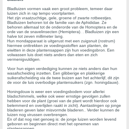
Bladluizen vormen vaak een groot probleem, temeer daar
luizen zich in rap tempo voortplanten.
Het zijn vraatzuchtige, gele, groene of zwarte rotbeestjes.
Bladluizen behoren tot de familie van de Aphididae. Ze
behoren allemaal tot de onderorde van de Homoptera en de
orde van de snavelinsecten (Hemiptera). . Bladluizen zijn een
halve tot zeven millimeter lang.
Hun mondapparaat is uitgerust met een zuigsnuit (rostrum)
hiermee onttrekken ze voedingsstoffen aan planten, de
eiwitten in deze plantensappen zijn hun voedingsbron. Een
volwassen luis doet niets anders dan eten en zich
vermenigvuldigen.
Voor hun eigen verdediging kunnen ze niets anders dan hun
wasafscheiding inzetten. Een glibberige en plakkerige
suikerafscheiding via de twee buizen aan het achterlijf, dit zijn
de voor de luis overbodige plantensuikers (zgn. honingdauw).
Honingdouw is weer een voedingsbodem voor allerlei
bladschimmels, welke ook weer ernstige gevolgen zullen
hebben voor de plant (groei van de plant wordt hierdoor ook
belemmerd en overlijden raakt in zicht). Aantastingen op jonge
bladeren geven later misvormde bladeren.. Verder kunnen de
luizen nog virussen overbrengen.
En of dat nog niet genoeg is: de jonge luizen worden levend
geboren en beginnen direct met het opnemen van
plantensappen.