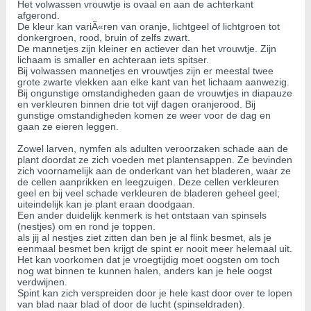
Het volwassen vrouwtje is ovaal en aan de achterkant
afgerond.
De kleur kan variÃ«ren van oranje, lichtgeel of lichtgroen tot
donkergroen, rood, bruin of zelfs zwart.
De mannetjes zijn kleiner en actiever dan het vrouwtje. Zijn
lichaam is smaller en achteraan iets spitser.
Bij volwassen mannetjes en vrouwtjes zijn er meestal twee
grote zwarte vlekken aan elke kant van het lichaam aanwezig.
Bij ongunstige omstandigheden gaan de vrouwtjes in diapauze
en verkleuren binnen drie tot vijf dagen oranjerood. Bij
gunstige omstandigheden komen ze weer voor de dag en
gaan ze eieren leggen.
Zowel larven, nymfen als adulten veroorzaken schade aan de
plant doordat ze zich voeden met plantensappen. Ze bevinden
zich voornamelijk aan de onderkant van het bladeren, waar ze
de cellen aanprikken en leegzuigen. Deze cellen verkleuren
geel en bij veel schade verkleuren de bladeren geheel geel;
uiteindelijk kan je plant eraan doodgaan.
Een ander duidelijk kenmerk is het ontstaan van spinsels
(nestjes) om en rond je toppen.
als jij al nestjes ziet zitten dan ben je al flink besmet, als je
eenmaal besmet ben krijgt de spint er nooit meer helemaal uit.
Het kan voorkomen dat je vroegtijdig moet oogsten om toch
nog wat binnen te kunnen halen, anders kan je hele oogst
verdwijnen.
Spint kan zich verspreiden door je hele kast door over te lopen
van blad naar blad of door de lucht (spinseldraden).