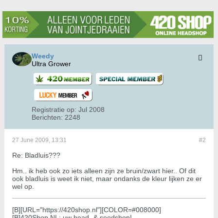
Weedy
Ultra Grower
Registratie op:
Jul 2008
Berichten:
2248
27 June 2009, 13:31
#2
Re: Bladluis???
Hm.. ik heb ook zo iets alleen zijn ze bruin/zwart hier.. Of dit
ook bladluis is weet ik niet, maar ondanks de kleur lijken ze er
wel op.
[B][URL="https://420shop.nl"][COLOR=#008000]
[B]420Shop.NL: uw head- & seedshop!