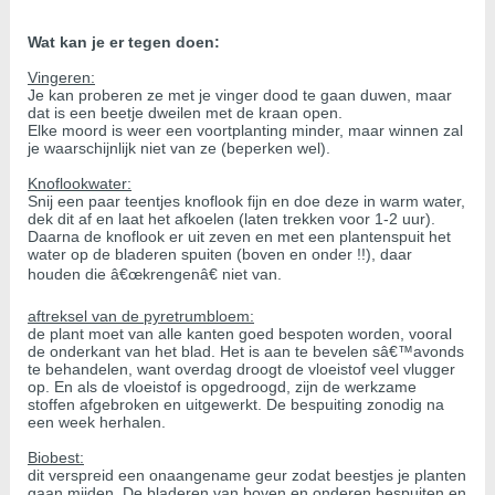
Wat kan je er tegen doen:
Vingeren:
Je kan proberen ze met je vinger dood te gaan duwen, maar
dat is een beetje dweilen met de kraan open.
Elke moord is weer een voortplanting minder, maar winnen zal
je waarschijnlijk niet van ze (beperken wel).
Knoflookwater:
Snij een paar teentjes knoflook fijn en doe deze in warm water,
dek dit af en laat het afkoelen (laten trekken voor 1-2 uur).
Daarna de knoflook er uit zeven en met een plantenspuit het
water op de bladeren spuiten (boven en onder !!), daar
houden die â€œkrengenâ€ niet van.
aftreksel van de pyretrumbloem:
de plant moet van alle kanten goed bespoten worden, vooral
de onderkant van het blad. Het is aan te bevelen sâ€™avonds
te behandelen, want overdag droogt de vloeistof veel vlugger
op. En als de vloeistof is opgedroogd, zijn de werkzame
stoffen afgebroken en uitgewerkt. De bespuiting zonodig na
een week herhalen.
Biobest:
dit verspreid een onaangename geur zodat beestjes je planten
gaan mijden. De bladeren van boven en onderen bespuiten en