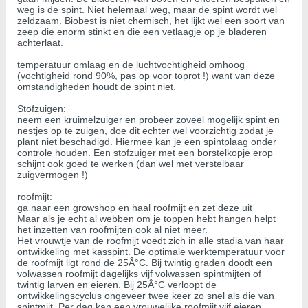
weg is de spint. Niet helemaal weg, maar de spint wordt wel
zeldzaam. Biobest is niet chemisch, het lijkt wel een soort van
zeep die enorm stinkt en die een vetlaagje op je bladeren
achterlaat.
temperatuur omlaag en de luchtvochtigheid omhoog
(vochtigheid rond 90%, pas op voor toprot !) want van deze
omstandigheden houdt de spint niet.
Stofzuigen:
neem een kruimelzuiger en probeer zoveel mogelijk spint en
nestjes op te zuigen, doe dit echter wel voorzichtig zodat je
plant niet beschadigd. Hiermee kan je een spintplaag onder
controle houden. Een stofzuiger met een borstelkopje erop
schijnt ook goed te werken (dan wel met verstelbaar
zuigvermogen !)
roofmijt:
ga naar een growshop en haal roofmijt en zet deze uit
Maar als je echt al webben om je toppen hebt hangen helpt
het inzetten van roofmijten ook al niet meer.
Het vrouwtje van de roofmijt voedt zich in alle stadia van haar
ontwikkeling met kasspint. De optimale werktemperatuur voor
de roofmijt ligt rond de 25Â°C. Bij twintig graden doodt een
volwassen roofmijt dagelijks vijf volwassen spintmijten of
twintig larven en eieren. Bij 25Â°C verloopt de
ontwikkelingscyclus ongeveer twee keer zo snel als die van
spintmijt. Per dag kan een vrouwelijke roofmijt vijf eieren