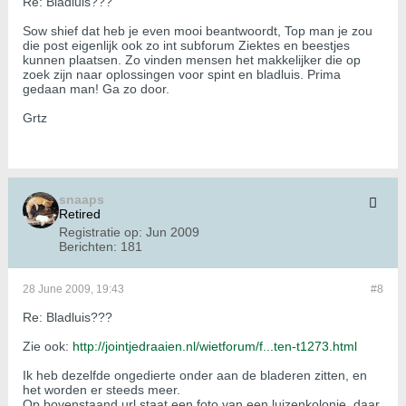
Re: Bladluis???
Sow shief dat heb je even mooi beantwoordt, Top man je zou
die post eigenlijk ook zo int subforum Ziektes en beestjes
kunnen plaatsen. Zo vinden mensen het makkelijker die op
zoek zijn naar oplossingen voor spint en bladluis. Prima
gedaan man! Ga zo door.
Grtz
snaaps
Retired
Registratie op:
Jun 2009
Berichten:
181
28 June 2009, 19:43
#8
Re: Bladluis???
Zie ook:
http://jointjedraaien.nl/wietforum/f...ten-t1273.html
Ik heb dezelfde ongedierte onder aan de bladeren zitten, en
het worden er steeds meer.
Op bovenstaand url staat een foto van een luizenkolonie, daar