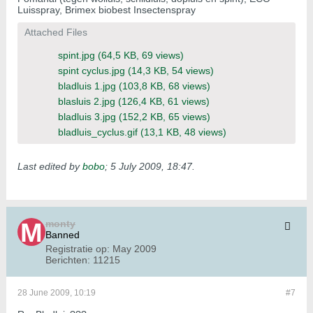
Luisspray, Brimex biobest Insectenspray
Attached Files
spint.jpg
(64,5 KB, 69 views)
spint cyclus.jpg
(14,3 KB, 54 views)
bladluis 1.jpg
(103,8 KB, 68 views)
blasluis 2.jpg
(126,4 KB, 61 views)
bladluis 3.jpg
(152,2 KB, 65 views)
bladluis_cyclus.gif
(13,1 KB, 48 views)
Last edited by
bobo
;
5 July 2009, 18:47
.
monty
Banned
Registratie op:
May 2009
Berichten:
11215
28 June 2009, 10:19
#7