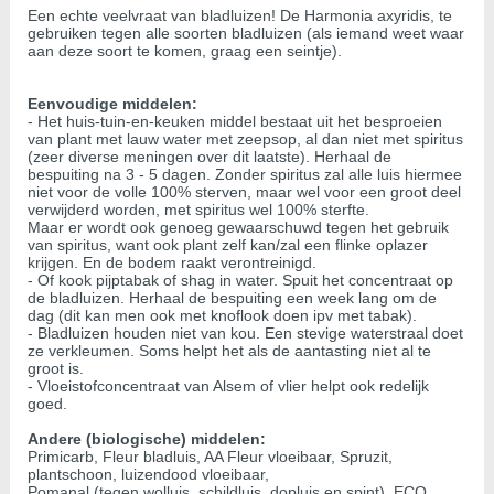
Een echte veelvraat van bladluizen! De Harmonia axyridis, te
gebruiken tegen alle soorten bladluizen (als iemand weet waar
aan deze soort te komen, graag een seintje).
Eenvoudige middelen:
- Het huis-tuin-en-keuken middel bestaat uit het besproeien
van plant met lauw water met zeepsop, al dan niet met spiritus
(zeer diverse meningen over dit laatste). Herhaal de
bespuiting na 3 - 5 dagen. Zonder spiritus zal alle luis hiermee
niet voor de volle 100% sterven, maar wel voor een groot deel
verwijderd worden, met spiritus wel 100% sterfte.
Maar er wordt ook genoeg gewaarschuwd tegen het gebruik
van spiritus, want ook plant zelf kan/zal een flinke oplazer
krijgen. En de bodem raakt verontreinigd.
- Of kook pijptabak of shag in water. Spuit het concentraat op
de bladluizen. Herhaal de bespuiting een week lang om de
dag (dit kan men ook met knoflook doen ipv met tabak).
- Bladluizen houden niet van kou. Een stevige waterstraal doet
ze verkleumen. Soms helpt het als de aantasting niet al te
groot is.
- Vloeistofconcentraat van Alsem of vlier helpt ook redelijk
goed.
Andere (biologische) middelen:
Primicarb, Fleur bladluis, AA Fleur vloeibaar, Spruzit,
plantschoon, luizendood vloeibaar,
Pomanal (tegen wolluis, schildluis, dopluis en spint), ECO