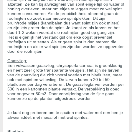
afzetten. Ze kan bij afwezigheid van spint enige tijd op water of
honing overleven, maar om eitjes te leggen moet ze wel spint
kunnen consumeren. Als de prooidichtheid afneemt gaan de
roofmijten op zoek naar nieuwe spintplekken. Dit zijn
bruin/rode mijtjes (kannibalen dus want spint zijn ook mijten)
en zijn iets groter dan de spint. Je koopt ze als larven en het
duurt 1-2 weken voordat die roofmijten goed op gang zijn.
Het is eigenlijk het verstandigst om elke oogst preventief
roofmijten uit te zetten. Als er geen spint is dan sterven die
roofmijten en als er wel spintjes zijn dan worden ze opgevreten
door die roofmijten
Gaasvlieg:
Een volwassen gaasvlieg, chrysoperla carnea, is groenkleurig
en heeft zeer grote transparante vleugels. Het zijn de larven
van de gaasvlieg die zich vooral voeden met bladluizen, maar
ook met spint en wittevlieg. De larven kunnen 20 tot 50
bladluizen per dag verorberen. De gaasvlieglarven worden per
500 in een kartonnen plaatje verpakt. De verpakking is goed
voor ongeveer 50m2. Door verwijdering van de fijne gaas
kunnen ze op de planten uitgestrooid worden
Je kunt nog proberen om te spuiten met water met een beetje
afwasmiddel, met masai of met wat spiritus.
Bladluis