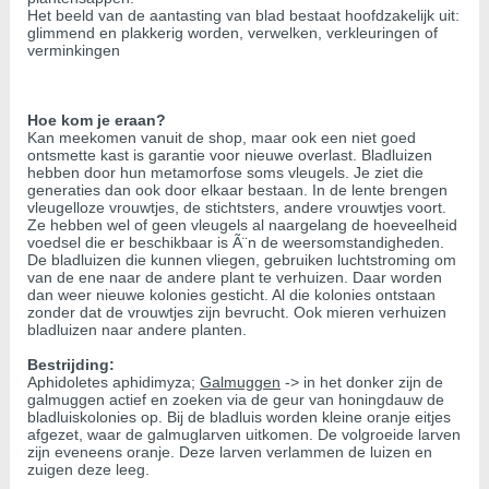
Het beeld van de aantasting van blad bestaat hoofdzakelijk uit:
glimmend en plakkerig worden, verwelken, verkleuringen of
verminkingen
Hoe kom je eraan?
Kan meekomen vanuit de shop, maar ook een niet goed
ontsmette kast is garantie voor nieuwe overlast. Bladluizen
hebben door hun metamorfose soms vleugels. Je ziet die
generaties dan ook door elkaar bestaan. In de lente brengen
vleugelloze vrouwtjes, de stichtsters, andere vrouwtjes voort.
Ze hebben wel of geen vleugels al naargelang de hoeveelheid
voedsel die er beschikbaar is Ã¨n de weersomstandigheden.
De bladluizen die kunnen vliegen, gebruiken luchtstroming om
van de ene naar de andere plant te verhuizen. Daar worden
dan weer nieuwe kolonies gesticht. Al die kolonies ontstaan
zonder dat de vrouwtjes zijn bevrucht. Ook mieren verhuizen
bladluizen naar andere planten.
Bestrijding:
Aphidoletes aphidimyza;
Galmuggen
-> in het donker zijn de
galmuggen actief en zoeken via de geur van honingdauw de
bladluiskolonies op. Bij de bladluis worden kleine oranje eitjes
afgezet, waar de galmuglarven uitkomen. De volgroeide larven
zijn eveneens oranje. Deze larven verlammen de luizen en
zuigen deze leeg.