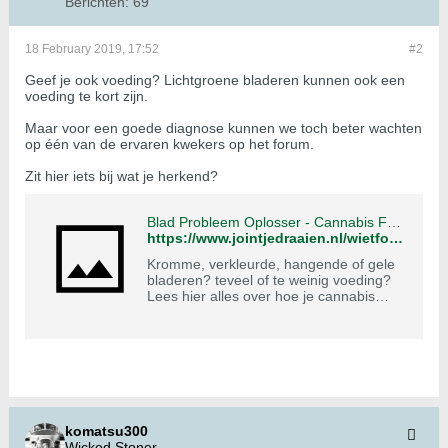
Berichten:
69
18 February 2019, 17:52
#2
Geef je ook voeding? Lichtgroene bladeren kunnen ook een
voeding te kort zijn.
Maar voor een goede diagnose kunnen we toch beter wachten
op één van de ervaren kwekers op het forum.
Zit hier iets bij wat je herkend?
Blad Probleem Oplosser - Cannabis Forum
https://www.jointjedraaien.nl/wietforum/forum/wiet-kweken-algemeen/cannabis-helpdesk/bladproblemen/10132-blad-probleem-oplosser
Kromme, verkleurde, hangende of gele
bladeren? teveel of te weinig voeding?
Lees hier alles over hoe je cannabis
planten weer gezond maakt en houdt!
komatsu300
Wicked Stoner