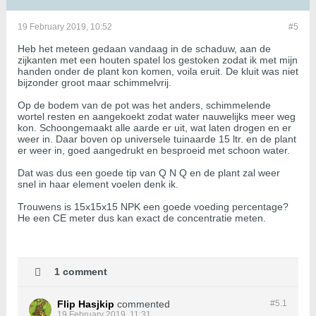
19 February 2019, 10:52
#5
Heb het meteen gedaan vandaag in de schaduw, aan de
zijkanten met een houten spatel los gestoken zodat ik met mijn
handen onder de plant kon komen, voila eruit. De kluit was niet
bijzonder groot maar schimmelvrij.
Op de bodem van de pot was het anders, schimmelende
wortel resten en aangekoekt zodat water nauwelijks meer weg
kon. Schoongemaakt alle aarde er uit, wat laten drogen en er
weer in. Daar boven op universele tuinaarde 15 ltr. en de plant
er weer in, goed aangedrukt en besproeid met schoon water.
Dat was dus een goede tip van Q N Q en de plant zal weer
snel in haar element voelen denk ik.
Trouwens is 15x15x15 NPK een goede voeding percentage?
He een CE meter dus kan exact de concentratie meten.
1 comment
Flip Hasjkip
commented
#5.
1
19 February 2019, 11:31