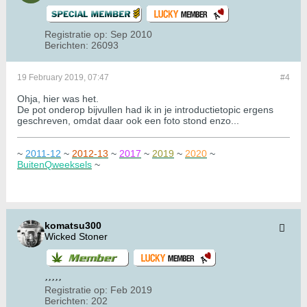
Registratie op:
Sep 2010
Berichten:
26093
19 February 2019, 07:47
#4
Ohja, hier was het.
De pot onderop bijvullen had ik in je introductietopic ergens
geschreven, omdat daar ook een foto stond enzo...
~
2011-12
~
2012-13
~
2017
~
2019
~
2020
~
BuitenQweeksels
~
komatsu300
Wicked Stoner
Registratie op:
Feb 2019
Berichten:
202