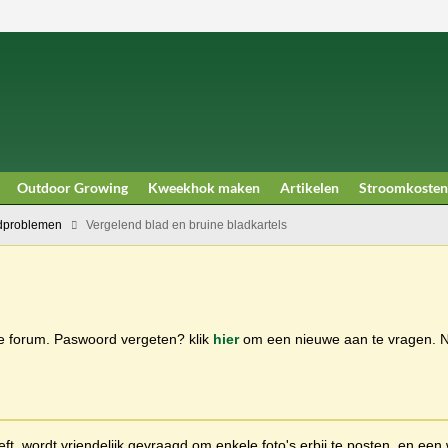
Outdoor Growing
Kweekhok maken
Artikelen
Stroomkosten
dproblemen
Vergelend blad en bruine bladkartels
ge forum. Paswoord vergeten? klik
hier
om een nieuwe aan te vragen.
t, wordt vriendelijk gevraagd om enkele foto's erbij te posten, en een 