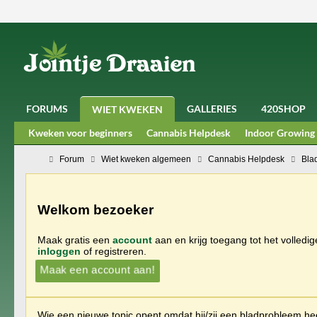
FORUMS
GALLERIES
420SHOP
WIET KWEKEN
Kweken voor beginners
Cannabis Helpdesk
Indoor Growing
Forum
Wiet kweken algemeen
Cannabis Helpdesk
Bla
Welkom bezoeker
Maak gratis een
account
aan en krijg toegang tot het volledi
inloggen
of registreren.
Maak een account aan!
Wie een nieuwe topic opent omdat hij/zij een bladprobleem heef