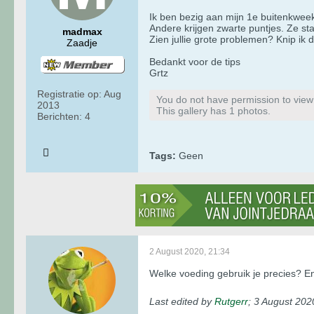
Ik ben bezig aan mijn 1e buitenkwee
​​​​​Andere krijgen zwarte puntjes. Ze
madmax
Zien jullie grote problemen? Knip ik
Zaadje
Bedankt voor de tips
Grtz
Registratie op:
Aug
You do not have permission to view t
2013
This gallery has 1 photos.
Berichten:
4
Tags:
Geen
2 August 2020, 21:34
Welke voeding gebruik je precies? E
Last edited by
Rutgerr
;
3 August 202