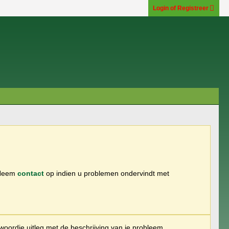
Login of Registreer
 Neem
contact
op indien u problemen ondervindt met
woordje uitleg met de beschrijving van je probleem.