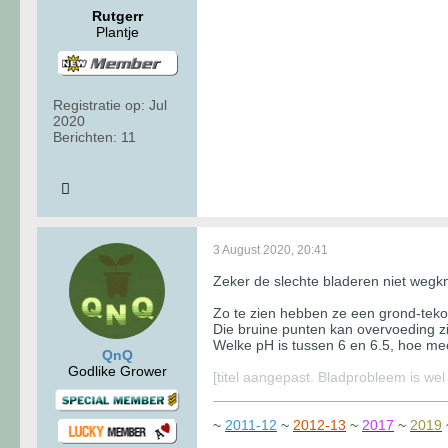
Rutgerr
Plantje
Registratie op:
Jul
2020
Berichten:
11
3 August 2020, 20:41
Zeker de slechte bladeren niet wegkn
Zo te zien hebben ze een grond-tekort.
Die bruine punten kan overvoeding zij
Welke pH is tussen 6 en 6.5, hoe mee
QnQ
Godlike Grower
[titel aangepast. Bladprobleem is wel
~
2011-12
~
2012-13
~
2017
~
2019