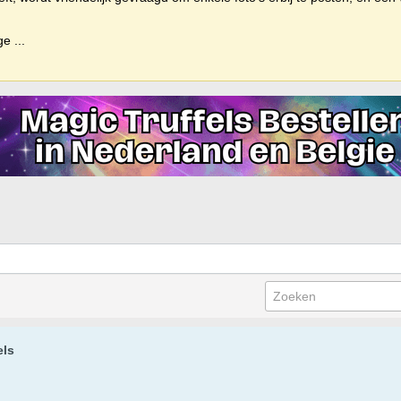
ige
...
els