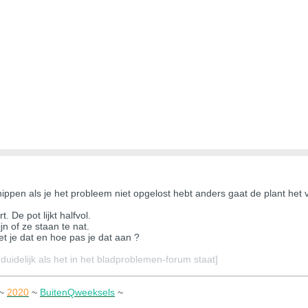
ippen als je het probleem niet opgelost hebt anders gaat de plant het
 De pot lijkt halfvol.
n of ze staan te nat.
t je dat en hoe pas je dat aan ?
 duidelijk als het in het bladproblemen-forum staat]
~
2020
~
BuitenQweeksels
~