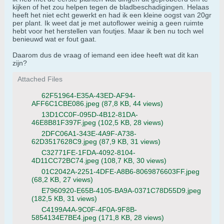
kijken of het zou helpen tegen de bladbeschadigingen. Helaas
heeft het niet echt gewerkt en had ik een kleine oogst van 20gr
per plant. Ik weet dat je met autoflower weinig a geen ruimte
hebt voor het herstellen van foutjes. Maar ik ben nu toch wel
benieuwd wat er fout gaat.
Daarom dus de vraag of iemand een idee heeft wat dit kan
zijn?
Attached Files
62F51964-E35A-43ED-AF94-
AFF6C1CBE086.jpeg
(87,8 KB, 44 views)
13D1CC0F-095D-4B12-81DA-
46E8B81F397F.jpeg
(102,5 KB, 28 views)
2DFC06A1-343E-4A9F-A738-
62D3517628C9.jpeg
(87,9 KB, 31 views)
C32771FE-1FDA-4092-8104-
4D11CC72BC74.jpeg
(108,7 KB, 30 views)
01C2042A-2251-4DFE-A8B6-8069876603FF.jpeg
(68,2 KB, 27 views)
E7960920-E65B-4105-BA9A-0371C78D55D9.jpeg
(182,5 KB, 31 views)
C4199A4A-9C0F-4F0A-9F8B-
5854134E7BE4.jpeg
(171,8 KB, 28 views)