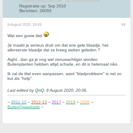
Registratie op:
Sep 2010
Berichten:
26093
8 August 2020, 19:49
#4
Wat een goeie titel
Je maakt je serieus druk om dat ene gele blaadje, het
allereerste blaadje dat ze kreeg weken geleden ?
Aight...dan ga je nog wel zenuwachtiger worden.
Buitenplanten hebben altijd schade, en dit is helemaal niks.
Ik zal de titel even aanpassen, want "bladprobleem" is net zo
kut als "help".
Last edited by
QnQ
;
8 August 2020, 20:06
.
~
2011-12
~
2012-13
~
2017
~
2019
~
2020
~
BuitenQweeksels
~