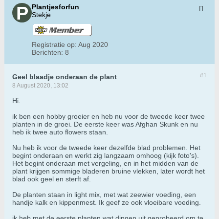
Plantjesforfun
Stekje
Registratie op:
Aug 2020
Berichten:
8
#1
Geel blaadje onderaan de plant
8 August 2020, 13:02
Hi.
ik ben een hobby groeier en heb nu voor de tweede keer twee
planten in de groei. De eerste keer was Afghan Skunk en nu
heb ik twee auto flowers staan.
Nu heb ik voor de tweede keer dezelfde blad problemen. Het
begint onderaan en werkt zig langzaam omhoog (kijk foto's).
Het begint onderaan met vergeling, en in het midden van de
plant krijgen sommige bladeren bruine vlekken, later wordt het
blad ook geel en sterft af.
De planten staan in light mix, met wat zeewier voeding, een
handje kalk en kippenmest. Ik geef ze ook vloeibare voeding.
ik heb met de eerste planten wat dingen uit geprobeerd om te