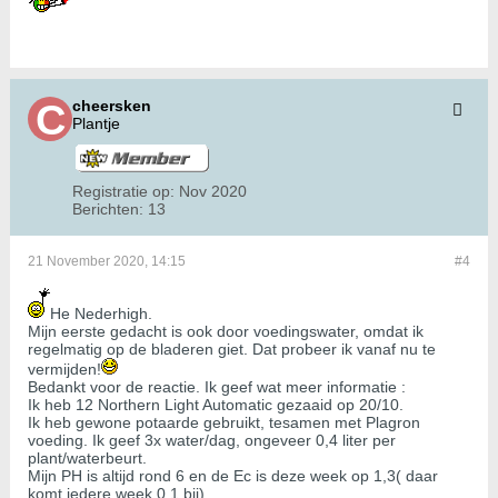
cheersken
Plantje
Registratie op:
Nov 2020
Berichten:
13
21 November 2020, 14:15
#4
He Nederhigh.
Mijn eerste gedacht is ook door voedingswater, omdat ik
regelmatig op de bladeren giet. Dat probeer ik vanaf nu te
vermijden!
Bedankt voor de reactie. Ik geef wat meer informatie :
Ik heb 12 Northern Light Automatic gezaaid op 20/10.
Ik heb gewone potaarde gebruikt, tesamen met Plagron
voeding. Ik geef 3x water/dag, ongeveer 0,4 liter per
plant/waterbeurt.
Mijn PH is altijd rond 6 en de Ec is deze week op 1,3( daar
komt iedere week 0,1 bij)