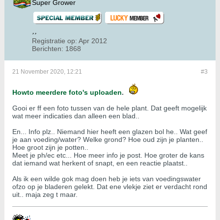
Super Grower
Registratie op:
Apr 2012
Berichten:
1868
21 November 2020, 12:21
#3
Howto meerdere foto's uploaden
.
Gooi er ff een foto tussen van de hele plant. Dat geeft mogelijk
wat meer indicaties dan alleen een blad..
En... Info plz.. Niemand hier heeft een glazen bol he.. Wat geef
je aan voeding/water? Welke grond? Hoe oud zijn je planten..
Hoe groot zijn je potten..
Meet je ph/ec etc... Hoe meer info je post. Hoe groter de kans
dat iemand wat herkent of snapt, en een reactie plaatst..
Als ik een wilde gok mag doen heb je iets van voedingswater
ofzo op je bladeren gelekt. Dat ene vlekje ziet er verdacht rond
uit.. maja zeg t maar.