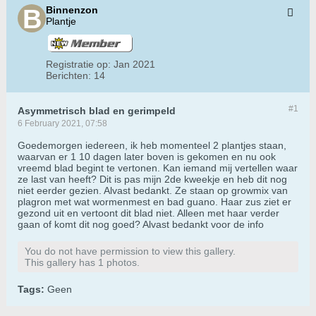
Binnenzon
Plantje
Registratie op:
Jan 2021
Berichten:
14
#1
Asymmetrisch blad en gerimpeld
6 February 2021, 07:58
Goedemorgen iedereen, ik heb momenteel 2 plantjes staan,
waarvan er 1 10 dagen later boven is gekomen en nu ook
vreemd blad begint te vertonen. Kan iemand mij vertellen waar
ze last van heeft? Dit is pas mijn 2de kweekje en heb dit nog
niet eerder gezien. Alvast bedankt. Ze staan op growmix van
plagron met wat wormenmest en bad guano. Haar zus ziet er
gezond uit en vertoont dit blad niet. Alleen met haar verder
gaan of komt dit nog goed? Alvast bedankt voor de info
You do not have permission to view this gallery.
This gallery has 1 photos.
Tags:
Geen