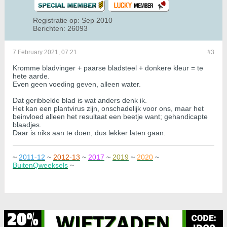
Registratie op:
Sep 2010
Berichten:
26093
7 February 2021, 07:21
#3
Kromme bladvinger + paarse bladsteel + donkere kleur = te
hete aarde.
Even geen voeding geven, alleen water.
Dat geribbelde blad is wat anders denk ik.
Het kan een plantvirus zijn, onschadelijk voor ons, maar het
beinvloed alleen het resultaat een beetje want; gehandicapte
blaadjes.
Daar is niks aan te doen, dus lekker laten gaan.
~
2011-12
~
2012-13
~
2017
~
2019
~
2020
~
BuitenQweeksels
~