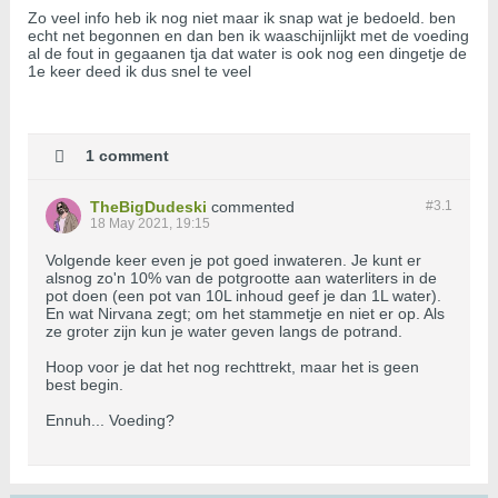
Zo veel info heb ik nog niet maar ik snap wat je bedoeld. ben
echt net begonnen en dan ben ik waaschijnlijkt met de voeding
al de fout in gegaanen tja dat water is ook nog een dingetje de
1e keer deed ik dus snel te veel
1 comment
TheBigDudeski
commented
#3.
1
18 May 2021, 19:15
Volgende keer even je pot goed inwateren. Je kunt er
alsnog zo'n 10% van de potgrootte aan waterliters in de
pot doen (een pot van 10L inhoud geef je dan 1L water).
En wat Nirvana zegt; om het stammetje en niet er op. Als
ze groter zijn kun je water geven langs de potrand.
Hoop voor je dat het nog rechttrekt, maar het is geen
best begin.
Ennuh... Voeding?