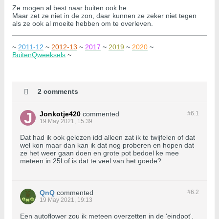
Ze mogen al best naar buiten ook he...
Maar zet ze niet in de zon, daar kunnen ze zeker niet tegen
als ze ook al moeite hebben om te overleven.
~
2011-12
~
2012-13
~
2017
~
2019
~
2020
~
BuitenQweeksels
~
2 comments
Jonkotje420
commented
#6.
1
19 May 2021, 15:39
Dat had ik ook gelezen idd alleen zat ik te twijfelen of dat
wel kon maar dan kan ik dat nog proberen en hopen dat
ze het weer gaan doen en grote pot bedoel ke mee
meteen in 25l of is dat te veel van het goede?
QnQ
commented
#6.
2
19 May 2021, 19:13
Een autoflower zou ik meteen overzetten in de 'eindpot'.