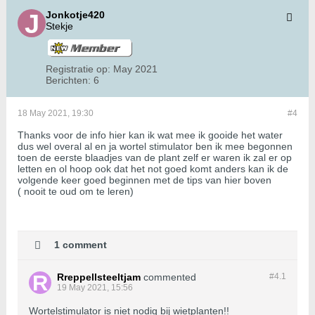
Jonkotje420
Stekje
Registratie op:
May 2021
Berichten:
6
18 May 2021, 19:30
#4
Thanks voor de info hier kan ik wat mee ik gooide het water
dus wel overal al en ja wortel stimulator ben ik mee begonnen
toen de eerste blaadjes van de plant zelf er waren ik zal er op
letten en ol hoop ook dat het not goed komt anders kan ik de
volgende keer goed beginnen met de tips van hier boven
( nooit te oud om te leren)
1 comment
Rreppellsteeltjam
commented
#4.
1
19 May 2021, 15:56
Wortelstimulator is niet nodig bij wietplanten!!