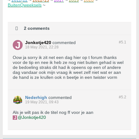
~
2011-12
~
2012-13
~
2017
~
2019
~
2020
~
BuitenQweeksels
~
2 comments
Jonkotje420
commented
#5.
1
18 May 2021, 22:28
Oow ja sorry ik zit net een dag hier op t forum thanks
voor de tip en nee ik heb ze nog niet buiten gehad is wel
de bedoeling straks dit had ik opeens op een of andere
dag vandaar ook mijn vraag ik weet zelf niet wat er aan
de hand is ze krullen ook n beetje in een twister vorm
Nederhigh
commented
#5.
2
19 May 2021, 09:43
Als je wilt pas ik de titel nog ff voor je aan
Jonkotje420