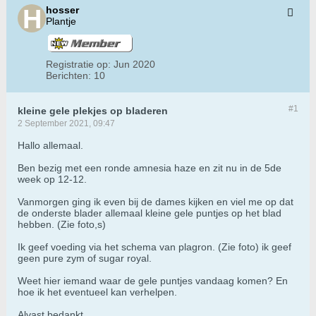
hosser
Plantje
Registratie op:
Jun 2020
Berichten:
10
#1
kleine gele plekjes op bladeren
2 September 2021, 09:47
Hallo allemaal.
Ben bezig met een ronde amnesia haze en zit nu in de 5de
week op 12-12.
Vanmorgen ging ik even bij de dames kijken en viel me op dat
de onderste blader allemaal kleine gele puntjes op het blad
hebben. (Zie foto,s)
Ik geef voeding via het schema van plagron. (Zie foto) ik geef
geen pure zym of sugar royal.
Weet hier iemand waar de gele puntjes vandaag komen? En
hoe ik het eventueel kan verhelpen.
Alvast bedankt