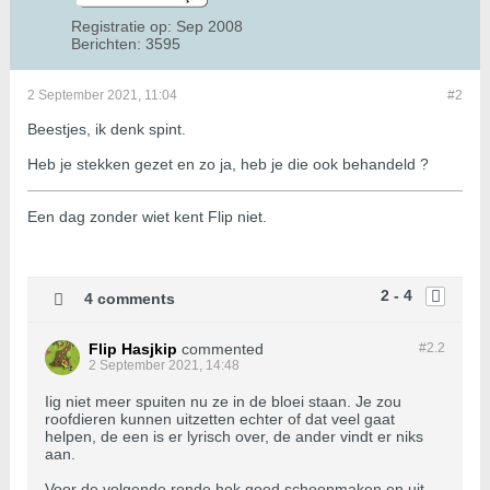
Registratie op:
Sep 2008
Berichten:
3595
2 September 2021, 11:04
#2
Beestjes, ik denk spint.
Heb je stekken gezet en zo ja, heb je die ook behandeld ?
Een dag zonder wiet kent Flip niet.
2 - 4
4 comments
Flip Hasjkip
commented
#2.
2
2 September 2021, 14:48
Iig niet meer spuiten nu ze in de bloei staan. Je zou
roofdieren kunnen uitzetten echter of dat veel gaat
helpen, de een is er lyrisch over, de ander vindt er niks
aan.
Voor de volgende ronde hok goed schoonmaken en uit