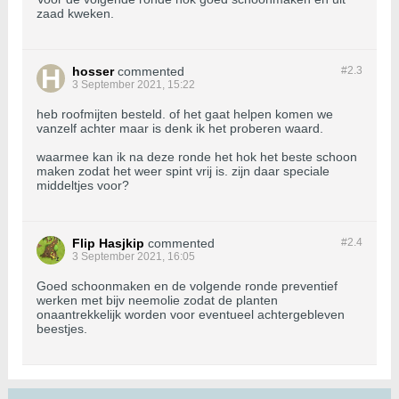
zaad kweken.
hosser
commented
#2.
3
3 September 2021, 15:22
heb roofmijten besteld. of het gaat helpen komen we
vanzelf achter maar is denk ik het proberen waard.
waarmee kan ik na deze ronde het hok het beste schoon
maken zodat het weer spint vrij is. zijn daar speciale
middeltjes voor?
Flip Hasjkip
commented
#2.
4
3 September 2021, 16:05
Goed schoonmaken en de volgende ronde preventief
werken met bijv neemolie zodat de planten
onaantrekkelijk worden voor eventueel achtergebleven
beestjes.