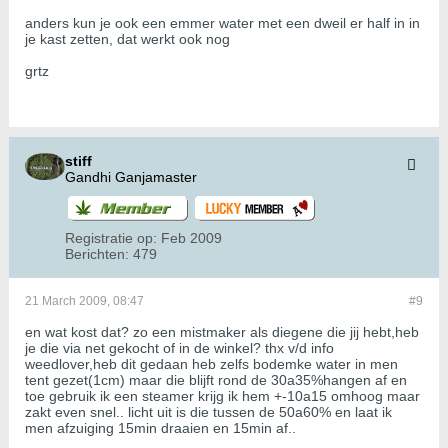
anders kun je ook een emmer water met een dweil er half in in
je kast zetten, dat werkt ook nog
grtz
stiff
Gandhi Ganjamaster
Registratie op:
Feb 2009
Berichten:
479
21 March 2009, 08:47
#9
en wat kost dat? zo een mistmaker als diegene die jij hebt,heb
je die via net gekocht of in de winkel? thx v/d info
weedlover,heb dit gedaan heb zelfs bodemke water in men
tent gezet(1cm) maar die blijft rond de 30a35%hangen af en
toe gebruik ik een steamer krijg ik hem +-10a15 omhoog maar
zakt even snel.. licht uit is die tussen de 50a60% en laat ik
men afzuiging 15min draaien en 15min af..