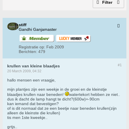
Filter
stiff
Gandhi Ganjamaster
Registratie op:
Feb 2009
Berichten:
479
#1
krullen van kleine blaadjes
20 March 2009, 04:32
hallo mensen een vraagje,
mijn plantjes zijn een weekje in de groei en de kleinstje
blaadjes krullen naar beneden!
watertekort hebben ze niet..
dus ik dacht de lamp hangt te dicht?(600w)+-90cm
kan iemand dat bevestigen?
of is dit normaal dat ze een beetje naar beneden krullen(zijn
alleen de kleinste die krullen)
tis men 1ste kweekje..
grtjs..