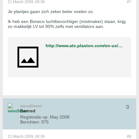
21 March 2009, 08:38
#7
Je plantjes gaan zich zeker beter voelen zo.
Ik heb een Boneco luchtbevochtiger (mistmaker) staan, krijg
zo makkelijk LV tot 90% zelfs met ventilators aan.
http://www.ats.plaston.com/en-us/Products/Ultrasonic/U7145
weedlover
Banned
Registratie op:
May 2008
Berichten:
975
21 March 2009, 08:39
#8