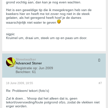
grond vochtig aan, dan kan je nog even wachten.
Het is een geweldige tip die ik meegekregen heb van de
kwekers hier en heeft me tot zover nog niet in de steek
gelaten, als het geregend heeft hoef je de dames
waarschijnlijk niet water te geven
sigpic
Kruimel um, draai um, steek um op en paas um door.
Streetwalker
Advanced Stoner
Registratie op:
Jun 2009
Berichten:
61
18 June 2009, 18:55
#7
Re: Probleem/ tekort (foto's)
Zal ik doen... 'khoop dat het alleen dat is, geen
tekort/overvoeding/foute potgrond ofzo, zodat de vlekken niet
erger worden.