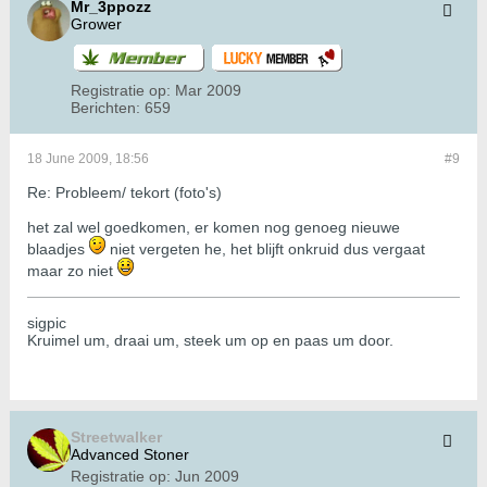
Mr_3ppozz
Grower
Registratie op:
Mar 2009
Berichten:
659
18 June 2009, 18:56
#9
Re: Probleem/ tekort (foto's)
het zal wel goedkomen, er komen nog genoeg nieuwe
blaadjes
niet vergeten he, het blijft onkruid dus vergaat
maar zo niet
sigpic
Kruimel um, draai um, steek um op en paas um door.
Streetwalker
Advanced Stoner
Registratie op:
Jun 2009