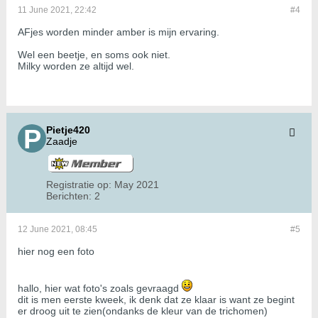
11 June 2021, 22:42
#4
AFjes worden minder amber is mijn ervaring.
Wel een beetje, en soms ook niet.
Milky worden ze altijd wel.
Pietje420
Zaadje
Registratie op:
May 2021
Berichten:
2
12 June 2021, 08:45
#5
hier nog een foto
hallo, hier wat foto's zoals gevraagd
dit is men eerste kweek, ik denk dat ze klaar is want ze begint
er droog uit te zien(ondanks de kleur van de trichomen)