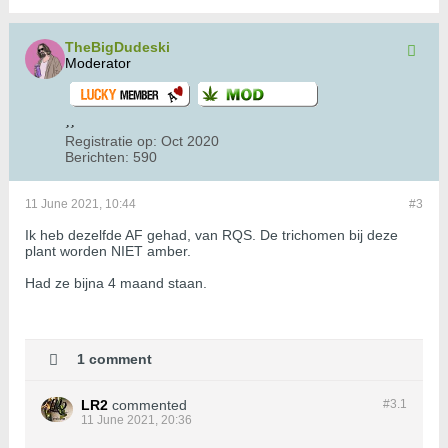
TheBigDudeski
Moderator
Registratie op:
Oct 2020
Berichten:
590
11 June 2021, 10:44
#3
Ik heb dezelfde AF gehad, van RQS. De trichomen bij deze
plant worden NIET amber.
Had ze bijna 4 maand staan.
1 comment
LR2
commented
#3.
1
11 June 2021, 20:36