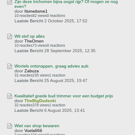
Zijn deze trichomen bijna oogst rijp? Of mogen ze nog
even?
door
Itsmeitsme1
10 reacties
82 views
0 reactions
Laatste Bericht
2 October 2025, 17:52
Wit stof op alles
door
TheOmen
10 reacties
73 views
0 reactions
Laatste Bericht
28 September 2025, 12:35
Wortels ontsnappen, graag advies aub.
door
Zabuza
31 reacties
235 views
1 reaction
Laatste Bericht
25 August 2025, 19:47
Kwalitatief goede bud trimmer voor een budget prijs
door
TheBigDudeski
32 reacties
376 views
1 reaction
Laatste Bericht
6 August 2025, 13:41
Wiet van shop bewaren
door
Vuela666