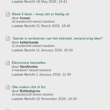
Laatste Bericht
18 May 2026, 19:41
Week 5 bloei – knop ziet er bladig uit
door
hosser
18 reacties
234 views
2 reactions
Laatste Bericht
21 March 2026, 18:45
Sannie is verdwenen van het interweb, iemand enig idee?
door
kelderkastje
11 reacties
348 views
0 reactions
Laatste Bericht
11 January 2026, 20:26
Electronica heestellen
door
NewNoobie
4 reacties
47 views
0 reactions
Laatste Bericht
1 January 2026, 11:09
Olie maken cbd of thc
door
Bobledsgrow
16 reacties
128 views
1 reaction
Laatste Bericht
15 November 2025, 16:24