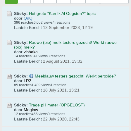
Sticky:
Het grote "Kan Ik Al Oogsten?" topic
door
QnQ
396 reacties
6.052 views
4 reactions
Laatste Bericht
13 September 2023, 12:19
Sticky:
Rauwe (bio) melk testers gezocht! Werkt rauwe
(bio) melk?
door
vishaka
14 reacties
341 views
3 reactions
Laatste Bericht
2 August 2021, 19:32
Sticky:
Meeldauw testers gezocht! Werkt peroxide?
door
LR2
85 reacties
1.409 views
1 reaction
Laatste Bericht
18 July 2021, 13:21
Sticky:
Trage pH meter (OPGELOST)
door
Meglow
12 reacties
466 views
0 reactions
Laatste Bericht
22 July 2020, 22:43