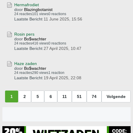
Hermafrodiet
door
Blazingbotanist
24 reacties
101 views
0 reactions
Laatste Bericht
11 June 2025, 15:56
Rosin pers
door
Bo$wachter
24 reacties
416 views
0 reactions
Laatste Bericht
27 April 2025, 10:47
Haze zaden
door
Bo$wachter
24 reacties
290 views
1 reaction
Laatste Bericht
19 April 2025, 22:08
1
2
5
6
11
51
74
Volgende