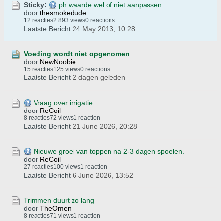
Sticky:
ph waarde wel of niet aanpassen
door
thesmokedude
12 reacties
2.893 views
0 reactions
Laatste Bericht
24 May 2013, 10:28
Voeding wordt niet opgenomen
door
NewNoobie
15 reacties
125 views
0 reactions
Laatste Bericht
2 dagen geleden
Vraag over irrigatie.
door
ReCoil
8 reacties
72 views
1 reaction
Laatste Bericht
21 June 2026, 20:28
Nieuwe groei van toppen na 2-3 dagen spoelen.
door
ReCoil
27 reacties
100 views
1 reaction
Laatste Bericht
6 June 2026, 13:52
Trimmen duurt zo lang
door
TheOmen
8 reacties
71 views
1 reaction