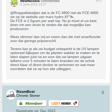
NewNoobie
commented
#5.
2
8 June 2023, 15:27
@Rreppellsteeljam dat is de FC 4800 niet de FCE 4800
zie op de website van mars hydro ðŸ˜‰.
De FCE is 2,5gram per watt top. Nu je moet al uw best
doen om een strain te vinden die dat mogelijks kan
produceren.
Wees slimmer dan mij en neem dan die met smartfunctie
voor dat geringe prijsverschil.
Tevens kan je als uw budget onbeperkt is de UV lampen
optioneel bijkopen om de planten wakker te maken en te
laten slapen juist na en voor dat uw lampen uitgaan
telkens voor 5 minuten te laten branden om de schok
direct klaar of direct donker te verkomen en wat meer
voordelen dat ze op hun site uitleggen.
SteamBoat
Chronic Stoner
Registratie op:
Dec 2022