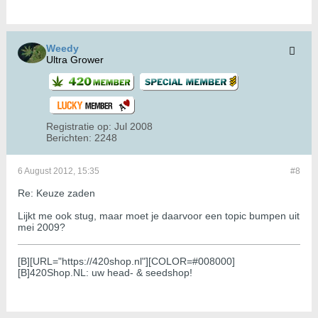
Weedy
Ultra Grower
Registratie op:
Jul 2008
Berichten:
2248
6 August 2012, 15:35
#8
Re: Keuze zaden
Lijkt me ook stug, maar moet je daarvoor een topic bumpen uit
mei 2009?
[B][URL="https://420shop.nl"][COLOR=#008000]
[B]420Shop.NL: uw head- & seedshop!