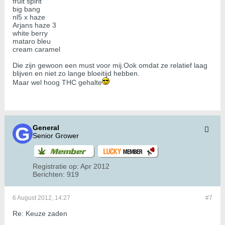
fruit spirit
big bang
nl5 x haze
Arjans haze 3
white berry
mataro bleu
cream caramel
Die zijn gewoon een must voor mij.Ook omdat ze relatief laag
blijven en niet zo lange bloeitijd hebben.
Maar wel hoog THC gehalte
General
Senior Grower
Registratie op:
Apr 2012
Berichten:
919
6 August 2012, 14:27
#7
Re: Keuze zaden