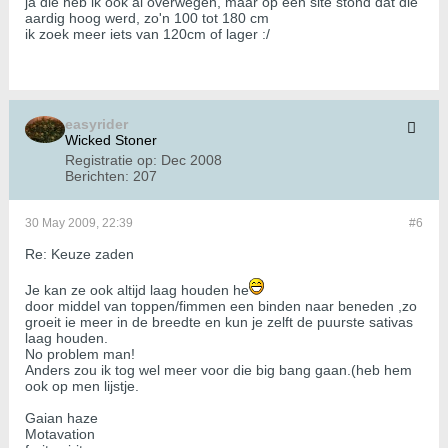
ja die heb ik ook al overwegen, maar op een site stond dat die
aardig hoog werd, zo'n 100 tot 180 cm
ik zoek meer iets van 120cm of lager :/
easyrider
Wicked Stoner
Registratie op:
Dec 2008
Berichten:
207
30 May 2009, 22:39
#6
Re: Keuze zaden
Je kan ze ook altijd laag houden he
door middel van toppen/fimmen een binden naar beneden ,zo
groeit ie meer in de breedte en kun je zelft de puurste sativas
laag houden.
No problem man!
Anders zou ik tog wel meer voor die big bang gaan.(heb hem
ook op men lijstje.
Gaian haze
Motavation