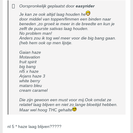
Oorspronkelijk geplaatst door
easyrider
Je kan ze ook altijd laag houden he
door middel van toppen/fimmen een binden naar
beneden ,zo groeit ie meer in de breedte en kun je
zelft de puurste sativas laag houden.
No problem man!
Anders zou ik tog wel meer voor die big bang gaan.
(heb hem ook op men lijstje.
Gaian haze
Motavation
fruit spirit
big bang
nl5 x haze
Arjans haze 3
white berry
mataro bleu
cream caramel
Die zijn gewoon een must voor mij.Ook omdat ze
relatief laag blijven en niet zo lange bloeitijd hebben.
Maar wel hoog THC gehalte
nl 5 * haze laag blijven?????