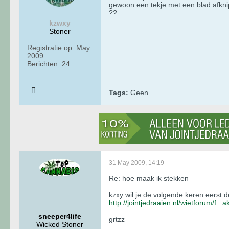
gewoon een tekje met een blad afknip
??
kzwxy
Stoner
Registratie op:
May
2009
Berichten:
24
Tags:
Geen
31 May 2009, 14:19
Re: hoe maak ik stekken
kzxy wil je de volgende keren eerst d
http://jointjedraaien.nl/wietforum/f...
sneeper4life
grtzz
Wicked Stoner