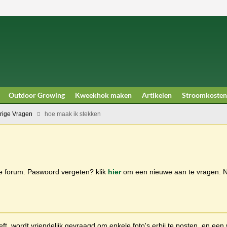
Outdoor Growing
Kweekhok maken
Artikelen
Stroomkosten
rige Vragen
hoe maak ik stekken
ge forum. Paswoord vergeten? klik
hier
om een nieuwe aan te vragen.
t, wordt vriendelijk gevraagd om enkele foto's erbij te posten, en een 