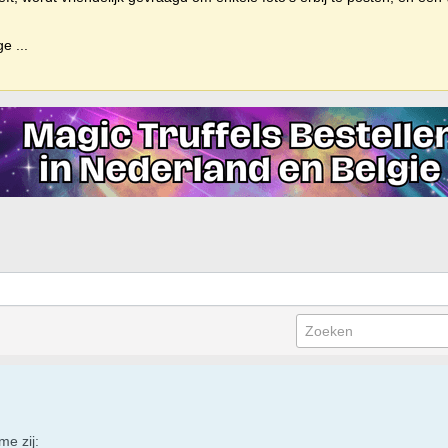
ige
...
e zij: