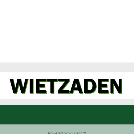
Powered by
vBulletin™