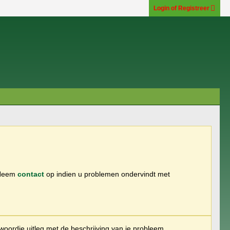
Login of Registreer
 Neem
contact
op indien u problemen ondervindt met
woordje uitleg met de beschrijving van je probleem.