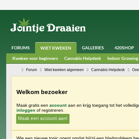
FORUMS
GALLERIES
420SHOP
WIET KWEKEN
Kweken voor beginners
Cannabis Helpdesk
Indoor Growing
Forum
Wiet kweken algemeen
Cannabis Helpdesk
Ove
Welkom bezoeker
Maak gratis een
account
aan en krijg toegang tot het volledi
inloggen
of registreren.
Maak een account aan!
Wie een nieuwe topic opent omdat hij/zij een bladprobleem heef