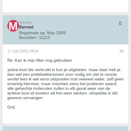
monty
Banned
Registratie op:
May 2009
Berichten:
11215
17 July 2009, 09:04
#9
Re: Kan ik mijn filter nog gebruiken
active kool die verbruikt is kun je uitgloeien. maar daar heb je
dan wel een pottebakkersoven voor nodig om dat te recicle,
verdel lees ik wel eens uitspoelen mat veeeeel water. zelf geen
ervaring hiermee. maar mischien eens het proberen waard.
alle gehechte moleculen zullen in elk geval weer van de
actieve kool af moeten wil het weer werken. simpelste is idd
gewoon vervangen.
Grtz