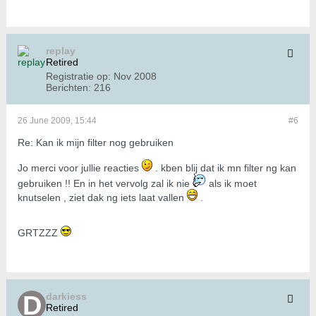
replay
Retired
Registratie op:
Nov 2008
Berichten:
216
26 June 2009, 15:44
#6
Re: Kan ik mijn filter nog gebruiken
Jo merci voor jullie reacties
. kben blij dat ik mn filter ng kan
gebruiken !! En in het vervolg zal ik nie
als ik moet
knutselen , ziet dak ng iets laat vallen
.
GRTZZZ
darkiess
Retired