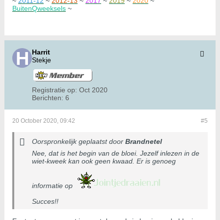
~
2011-12
~
2012-13
~
2017
~
2019
~
2020
~
BuitenQweeksels
~
Harrit
Stekje
Registratie op:
Oct 2020
Berichten:
6
20 October 2020, 09:42
#5
Oorspronkelijk geplaatst door
Brandnetel
Nee, dat is het begin van de bloei. Jezelf inlezen in de
wiet-kweek kan ook geen kwaad. Er is genoeg
informatie op
Succes!!