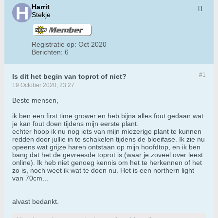
Harrit
Stekje
Registratie op:
Oct 2020
Berichten:
6
#1
Is dit het begin van toprot of niet?
19 October 2020, 23:27
Beste mensen,
ik ben een first time grower en heb bijna alles fout gedaan wat
je kan fout doen tijdens mijn eerste plant.
echter hoop ik nu nog iets van mijn miezerige plant te kunnen
redden door jullie in te schakelen tijdens de bloeifase. Ik zie nu
opeens wat grijze haren ontstaan op mijn hoofdtop, en ik ben
bang dat het de gevreesde toprot is (waar je zoveel over leest
online). Ik heb niet genoeg kennis om het te herkennen of het
zo is, noch weet ik wat te doen nu. Het is een northern light
van 70cm...
alvast bedankt.