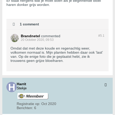
Er staat nergens wat je moet doen als je beginnende bloei
haren donker grijs worden.
1 comment
Brandnetel
commented
#5.
1
20 October 2020, 09:53
Omdat dat met deze koude en regenachtig weer,
volkomen normaal is. Mijn planten hebben daar ook 'last'
van. Op de enige foto die je geplaatst hebt, zie ik
trouwens geen grijze bloeiharen.
Harrit
Stekje
Registratie op:
Oct 2020
Berichten:
6