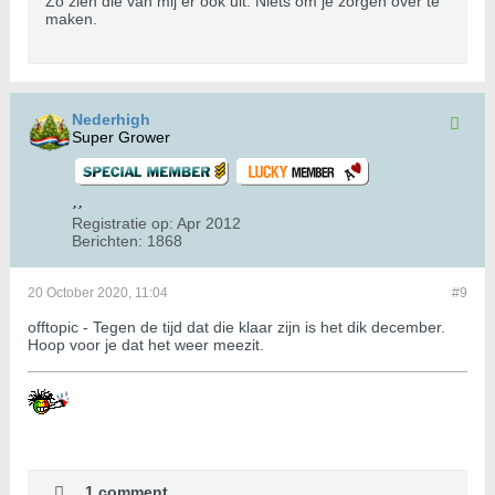
Zo zien die van mij er ook uit. Niets om je zorgen over te
maken.
Nederhigh
Super Grower
Registratie op:
Apr 2012
Berichten:
1868
20 October 2020, 11:04
#9
offtopic - Tegen de tijd dat die klaar zijn is het dik december.
Hoop voor je dat het weer meezit.
1 comment