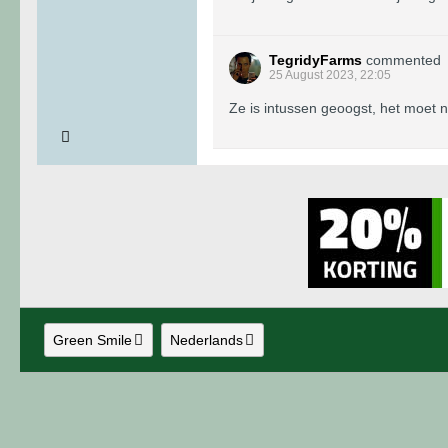
TegridyFarms
commented
25 August 2023, 22:05
Ze is intussen geoogst, het moet 
Green Smile
Nederlands