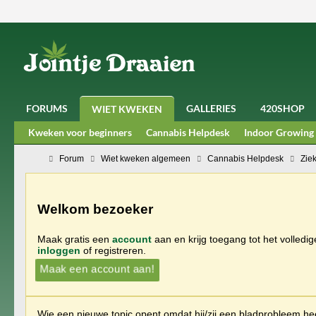
FORUMS
GALLERIES
420SHOP
WIET KWEKEN
Kweken voor beginners
Cannabis Helpdesk
Indoor Growing
Forum
Wiet kweken algemeen
Cannabis Helpdesk
Zie
Welkom bezoeker
Maak gratis een
account
aan en krijg toegang tot het volledi
inloggen
of registreren.
Maak een account aan!
Wie een nieuwe topic opent omdat hij/zij een bladprobleem heef