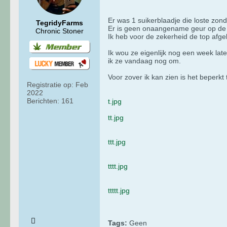
Er was 1 suikerblaadje die loste zon
TegridyFarms
Er is geen onaangename geur op de b
Chronic Stoner
Ik heb voor de zekerheid de top afg
Ik wou ze eigenlijk nog een week laten
ik ze vandaag nog om.
Voor zover ik kan zien is het beperk
Registratie op:
Feb
2022
Berichten:
161
t.jpg
tt.jpg
ttt.jpg
tttt.jpg
ttttt.jpg
Tags:
Geen