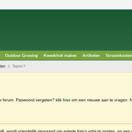
Outdoor Growing
Kweekhok maken
Artikelen
Stroomkosten
kten
Toprot ?
ge forum. Paswoord vergeten? klik
hier
om een nieuwe aan te vragen.
t, wordt vriendelijk gevraagd om enkele foto's erbij te posten, en een 