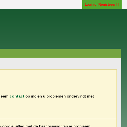
Login of Registreer
 Neem
contact
op indien u problemen ondervindt met
woordje uitleg met de beschrijving van je probleem.