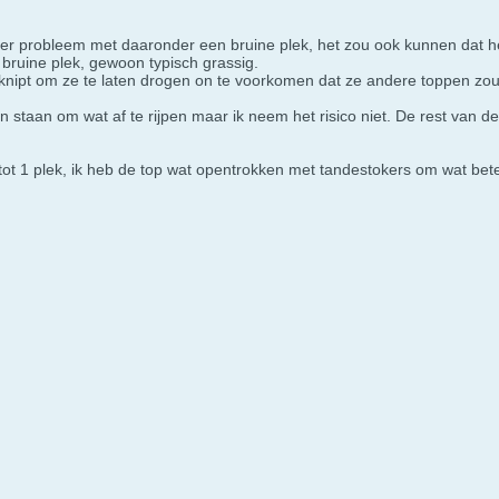
der probleem met daaronder een bruine plek, het zou ook kunnen dat he
ruine plek, gewoon typisch grassig.
eknipt om ze te laten drogen on te voorkomen dat ze andere toppen z
 staan om wat af te rijpen maar ik neem het risico niet. De rest van de p
t tot 1 plek, ik heb de top wat opentrokken met tandestokers om wat be