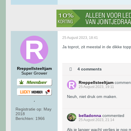
25 August 2023, 18:41
Ja toprot, zit meestal in de dikke top
Rreppellsteeltjam
4 comments
Super Grower
Rreppellsteeltjam
commen
25 August 2023, 19:11
Neuh, niet druk om maken.
Registratie op:
May
2018
belladonna
commented
Berichten:
1966
25 August 2023, 21:14
Als je langer wacht verlies je nog