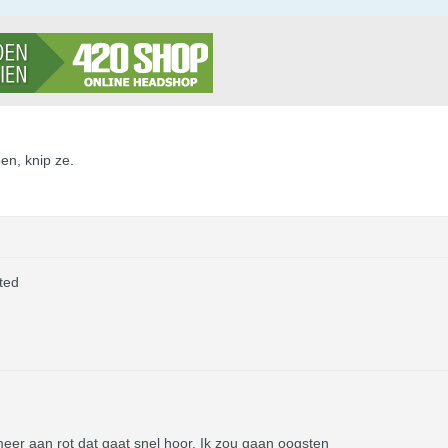
pen, knip ze.
ted
 meer aan rot dat gaat snel hoor. Ik zou gaan oogsten