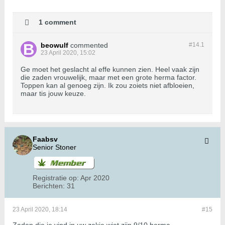
1 comment
beowulf
commented
#14.
1
23 April 2020, 15:02
Ge moet het geslacht al effe kunnen zien. Heel vaak zijn
die zaden vrouwelijk, maar met een grote herma factor.
Toppen kan al genoeg zijn. Ik zou zoiets niet afbloeien,
maar tis jouw keuze.
Faabsv
Senior Stoner
Registratie op:
Apr 2020
Berichten:
31
23 April 2020, 18:14
#15