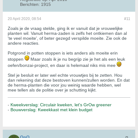
Berichten:
1915
20 April 2020, 08:54
#11
Zoals je de vraag stelde, ging ik er vanuit dat je vrouwelijke
planten wil. Vanuit herma-zaden is zelfs het ontkiemen dan al
'te veel moeite', of beter gezegd verspilde moeite. Zie ook de
andere reacties.
Potgrond in potten stoppen is iets anders als moeite erin
stoppen
Maar zoals ik je nu begrijp zie je het als een leuk
oefen/bonzai-project, en daar is helemaal niks mis mee
Stel je besluit er later wel echte vrouwtjes bij te zetten. Hou
dan rekening dat deze bestoven kunnen/zullen worden. En dat
de herma-planten die voor jou weinig waarde hebben, wel
mee tellen als de politie over je schutting kijkt.
-
Kweekverslag: Circulair kweken, let's GrOw greener
-
Bouwverslag: Kweekkast met klein budget
QnQ