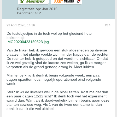
Registratie op:
Jan 2016
Berichten:
412
23 April 2020, 14:16
#14
De testobjectjes in de toch wel op het gloeiend hete
balkonnetje.
IMG20200423150523.jpg
Van de linker heb ik gewoon een stuk afgesneden op diverse
plaatsen, het plantje voelde zich minder happy dan de rechter.
De rechter heb ik getopped en dat wordt nu zichtbaar. Omdat
ik ze wel gezellig vind de laatste zes weken, ga ik ze morgen
verpotten als de grond genoeg droog is. Moet lukken.
Mijn tentje krijg ik denk ik begin volgende week, een paar
dagen opzetten, dus mogelijk operationeel eind volgende
week.
Stel? Ik wil de lieverds wel in de bloei zetten. Kost me dat dan
een paar dagen 12/12 licht? Ik denk toch wel het experiment
waard dan. Want als ik daadwerkelijk binnen begin, gaan deze
planten sowieso weg. Als 1 van de twee een dame is, dan
denk ik dat ik die wel uitbloei.