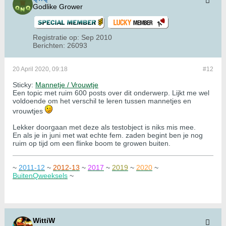
Godlike Grower
Registratie op:
Sep 2010
Berichten:
26093
20 April 2020, 09:18
#12
Sticky:
Mannetje / Vrouwtje
Een topic met ruim 600 posts over dit onderwerp. Lijkt me wel
voldoende om het verschil te leren tussen mannetjes en
vrouwtjes
Lekker doorgaan met deze als testobject is niks mis mee.
En als je in juni met wat echte fem. zaden begint ben je nog
ruim op tijd om een flinke boom te growen buiten.
~
2011-12
~
2012-13
~
2017
~
2019
~
2020
~
BuitenQweeksels
~
WittiW