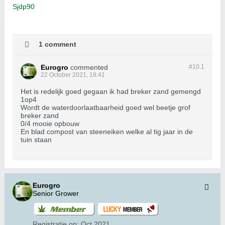
Sjdp90
1 comment
Eurogro
commented
#10.
1
22 October 2021, 18:41
Het is redelijk goed gegaan ik had breker zand gemengd
1op4
Wordt de waterdoorlaatbaarheid goed wel beetje grof
breker zand
0/4 mooie opbouw
En blad compost van steeneiken welke al tig jaar in de
tuin staan
Eurogro
Senior Grower
Registratie op:
Oct 2021