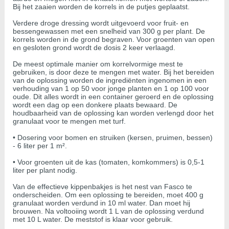
Bij het zaaien worden de korrels in de putjes geplaatst.
Verdere droge dressing wordt uitgevoerd voor fruit- en
bessengewassen met een snelheid van 300 g per plant. De
korrels worden in de grond begraven. Voor groenten van open
en gesloten grond wordt de dosis 2 keer verlaagd.
De meest optimale manier om korrelvormige mest te
gebruiken, is door deze te mengen met water. Bij het bereiden
van de oplossing worden de ingrediënten ingenomen in een
verhouding van 1 op 50 voor jonge planten en 1 op 100 voor
oude. Dit alles wordt in een container geroerd en de oplossing
wordt een dag op een donkere plaats bewaard. De
houdbaarheid van de oplossing kan worden verlengd door het
granulaat voor te mengen met turf.
• Dosering voor bomen en struiken (kersen, pruimen, bessen)
- 6 liter per 1 m².
• Voor groenten uit de kas (tomaten, komkommers) is 0,5-1
liter per plant nodig.
Van de effectieve kippenbakjes is het nest van Fasco te
onderscheiden. Om een oplossing te bereiden, moet 400 g
granulaat worden verdund in 10 ml water. Dan moet hij
brouwen. Na voltooiing wordt 1 L van de oplossing verdund
met 10 L water. De meststof is klaar voor gebruik.