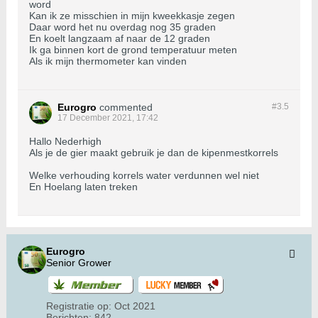
word
Kan ik ze misschien in mijn kweekkasje zegen
Daar word het nu overdag nog 35 graden
En koelt langzaam af naar de 12 graden
Ik ga binnen kort de grond temperatuur meten
Als ik mijn thermometer kan vinden
Eurogro
commented
#3.
5
17 December 2021, 17:42
Hallo Nederhigh
Als je de gier maakt gebruik je dan de kipenmestkorrels
Welke verhouding korrels water verdunnen wel niet
En Hoelang laten treken
Eurogro
Senior Grower
Registratie op:
Oct 2021
Berichten:
842