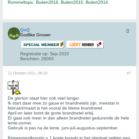
Rommeltopic.
Buiten2016.
Buiten2015
.
Buiten2014
.
QnQ
Godlike Grower
Registratie op:
Sep 2010
Berichten:
26093
21 October 2021, 08:20
#7
De gierton staat hier ook veel langer.
Ik start daar mee zo gauw er brandnetels zijn, meestal in
februari/maart is het vooral de kleine brandnetel.
April en later komt de grote brandnetel erbij.
Er gaat ook meer in dan alleen brandnetel gedurende de hele
lente-zomer.
Gebruik is pas na de lente. juni-juli-augustus-september.
Kippenmestkorrels = 1 kopje korrels in het plantgat spitten een