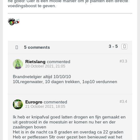
he goed! Gier is een mooie manier om je planten een directe
voedingsboost te geven.
3 - 5
5 comments
Rietslang
commented
#3.
3
20 October 2021, 21:05
Brandnetelgier altijd 10/10/10
10Lregenwater, 10 dagen trekken, 1op10 verdunnen
Eurogro
commented
#3.
4
21 October 2021, 18:05
Ik heb er knipafval goed latten drogen en fijn gemaakt en
uit gestrooid in de moestuin er komen nu her en der
zaailingen boven
Het is in de nacht ca 8 graden en overdag ca 22 graden
Heb er petflessen 5ltr over gezet ben benieuwd wat het