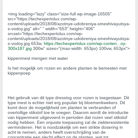
<img loading="lazy" class="size-full wp-image-16505"
src="https://techexpertolux.com/wp-
content/uploads/2018/08/azotnye-udobreniya-smeshivayutsya-
s-vodoy.jpg" alt=" " width="653" height="406"
srcset="https://techexpertolux.com/wp-
content/uploads/2018/08/azotnye-udobreniya-smeshivayutsya-
s-vodoy.jpg 653w,
https://techexpertolux.com/wp-conten...oy-
300x187.jpg
300w" sizes="(max-width: 653px) 100vw, 653px">
kippenmest mengen met water
Is het mogelijk om rozen en andere planten te bemesten met
kippenpoep
Het gebruik van dit type dressing voor rozen is toegestaan. Dit
type mest is echter niet erg populair bij bloemenkwekers. Dit
komt door de mogelijkheid om planten te verbranden of
overtollige stikstof toe te voegen. Daarom wordt de introductie
van kippenmest uitgevoerd in perioden dat rozen veel stikstof
nodig hebben. Een onjuiste toepassing zal de ziekteresistentie
verminderen. Het is noodzakelijk om een strikte dosering in
acht te nemen, anders heeft overschrijding van de
concentratie een slecht effect op de planten, wat tot