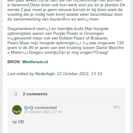
een paar weken zul je zien dat het ï»¿behoorlijk met wormen
is bewoond.Deze doen ook hun werk voor jou en je planten.De
eerste 2 jaar moet je geen nieuwe korrels er bij doen want de
voeding die je nodig hebt komt steeds weer beschikbaar door
de samenwerking van bacteriÃ«n en woï»¿rmen.
Gegarandeerd veeï»¿l en heerlijke buds.Mijn hoogste
opbrengsten waren van Purple Power in Groningen
ï»¿genoemd maar ook wel Dubbel Paars of Brabants
Paars.Maar mijn hoogste opbrengeï»¿r ï»¿was ongeveer 730
gram in de 80 er jaren van een kruising tussen Dame Blanche
x Misteï»¿rX(eigen soortje)Zijn er nog vragen?Graag!
BRON:
Wietforum.nl
Last edited by
Nederhigh
;
22 October 2021, 13:19
.
2 comments
QnQ
commented
#8.
1
22 October 2021, 07:43
rip DB