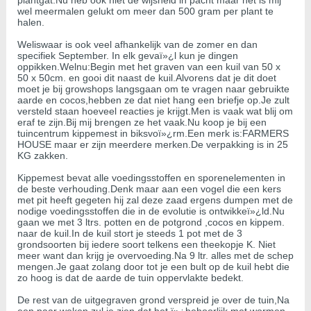
plantgat.Nu heb ook niet de wijsheid in pacht maar het is mij
wel meermalen gelukt om meer dan 500 gram per plant te
halen.
Weliswaar is ook veel afhankelijk van de zomer en dan
specifiek September. In elk gevaï»¿l kun je dingen
oppikken.Welnu:Begin met het graven van een kuil van 50 x
50 x 50cm. en gooi dit naast de kuil.Alvorens dat je dit doet
moet je bij growshops langsgaan om te vragen naar gebruikte
aarde en cocos,hebben ze dat niet hang een briefje op.Je zult
versteld staan hoeveel reacties je krijgt.Men is vaak wat blij om
eraf te zijn.Bij mij brengen ze het vaak.Nu koop je bij een
tuincentrum kippemest in biksvoï»¿rm.Een merk is:FARMERS
HOUSE maar er zijn meerdere merken.De verpakking is in 25
KG zakken.
Kippemest bevat alle voedingsstoffen en sporenelementen in
de beste verhouding.Denk maar aan een vogel die een kers
met pit heeft gegeten hij zal deze zaad ergens dumpen met de
nodige voedingsstoffen die in de evolutie is ontwikkeï»¿ld.Nu
gaan we met 3 ltrs. potten en de potgrond ,cocos en kippem.
naar de kuil.In de kuil stort je steeds 1 pot met de 3
grondsoorten bij iedere soort telkens een theekopje K. Niet
meer want dan krijg je overvoeding.Na 9 ltr. alles met de schep
mengen.Je gaat zolang door tot je een bult op de kuil hebt die
zo hoog is dat de aarde de tuin oppervlakte bedekt.
De rest van de uitgegraven grond verspreid je over de tuin,Na