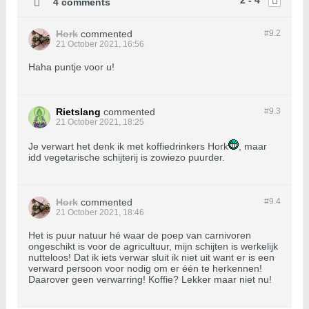
2 - 4
4 comments
Hork
commented
#9.
2
21 October 2021, 16:56
Haha puntje voor u!
Rietslang
commented
#9.
3
21 October 2021, 18:25
Je verwart het denk ik met koffiedrinkers Hork
, maar
idd vegetarische schijterij is zowiezo puurder.
Hork
commented
#9.
4
21 October 2021, 18:46
Het is puur natuur hé waar de poep van carnivoren
ongeschikt is voor de agricultuur, mijn schijten is werkelijk
nutteloos! Dat ik iets verwar sluit ik niet uit want er is een
verward persoon voor nodig om er één te herkennen!
Daarover geen verwarring! Koffie? Lekker maar niet nu!