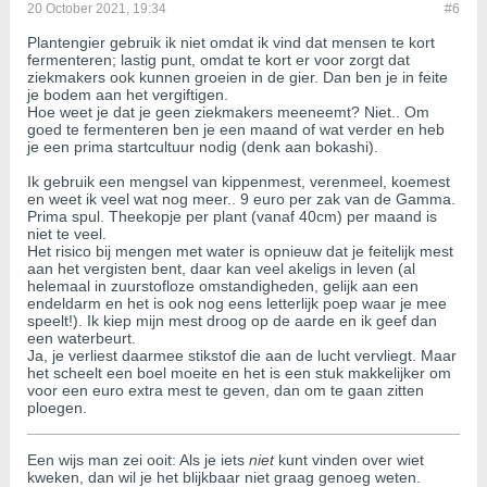
20 October 2021, 19:34
#6
Plantengier gebruik ik niet omdat ik vind dat mensen te kort
fermenteren; lastig punt, omdat te kort er voor zorgt dat
ziekmakers ook kunnen groeien in de gier. Dan ben je in feite
je bodem aan het vergiftigen.
Hoe weet je dat je geen ziekmakers meeneemt? Niet.. Om
goed te fermenteren ben je een maand of wat verder en heb
je een prima startcultuur nodig (denk aan bokashi).
Ik gebruik een mengsel van kippenmest, verenmeel, koemest
en weet ik veel wat nog meer.. 9 euro per zak van de Gamma.
Prima spul. Theekopje per plant (vanaf 40cm) per maand is
niet te veel.
Het risico bij mengen met water is opnieuw dat je feitelijk mest
aan het vergisten bent, daar kan veel akeligs in leven (al
helemaal in zuurstofloze omstandigheden, gelijk aan een
endeldarm en het is ook nog eens letterlijk poep waar je mee
speelt!). Ik kiep mijn mest droog op de aarde en ik geef dan
een waterbeurt.
Ja, je verliest daarmee stikstof die aan de lucht vervliegt. Maar
het scheelt een boel moeite en het is een stuk makkelijker om
voor een euro extra mest te geven, dan om te gaan zitten
ploegen.
Een wijs man zei ooit: Als je iets
niet
kunt vinden over wiet
kweken, dan wil je het blijkbaar niet graag genoeg weten.