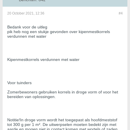
20 October 2021, 12:36
#4
Bedank voor de uitleg
pik heb nog een stukje gevonden over kipenmestkorrels
verdunnen met water
Kipenmestkorrels verdunnen met water
Voor tuinders
Zomerbewoners gebruiken korrels in droge vorm of voor het
bereiden van oplossingen.
Notitie!In droge vorm wordt het toegepast als hoofdmeststof
tot 300 g per 1 m². De uitwerpselen moeten bedekt zijn met
aarde en mogen niet in contact komen met wortels of zaden.