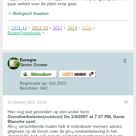
paar weken voor de plant erop gaat.
->
Biologisch Kweken
~
2011-12
~
2012-13
~
2017
~
2019
~
2020
~
BuitenQweeksels
~
Eurogro
Senior Grower
Registratie op:
Oct 2021
Berichten:
842
21 October 2021, 13:06
#8
Hier nog wat gevonden op een ander form
Grondverbeteren(outdoor) On 1/4/2007 at 7:27 PM, Dame
Blanche said:
Alï»¿ verschillende malen heb ik individuele mensen advies
gegeven op dit forum over de gï»¿rondverbetering in het