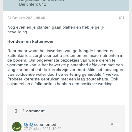
Berichten:
842
24 October 2021, 08:46
#11
Nog even en je planten gaan blaffen en heb je gelijk
beveiliging
Honden- en kattenvoer
Raar maar waar, het inwerken van gedroogde honden-en
kattenkorrels zorgt voor extra proteïnen en micro-nutriënten in
de bodem. Om ongewenste bezoekjes van wilde dieren te
voorkomen kan je het bewerkte plantenbed afdekken met een
laag karton tot dat de korrels zijn verteerd. Mits het toevoegen
van voldoende water duurt de vertering gemiddeld 4 weken.
Probeer korrelste gebruiken met een laag zoutgehalte. Ook
sojameel en alfalfa pellets hebben een positieve werking.
1 comment
QnQ
commented
#11.
1
27 October 2021, 10:02