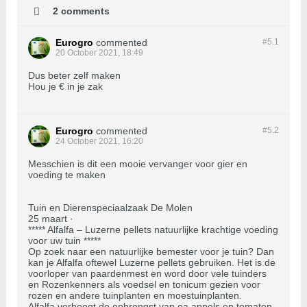
2 comments
Eurogro
commented
#5.
1
20 October 2021, 18:49
Dus beter zelf maken
Hou je € in je zak
Eurogro
commented
#5.
2
24 October 2021, 16:20
Messchien is dit een mooie vervanger voor gier en
voeding te maken
Tuin en Dierenspeciaalzaak De Molen
25 maart ·
***** Alfalfa – Luzerne pellets natuurlijke krachtige voeding
voor uw tuin *****
Op zoek naar een natuurlijke bemester voor je tuin? Dan
kan je Alfalfa oftewel Luzerne pellets gebruiken. Het is de
voorloper van paardenmest en word door vele tuinders
en Rozenkenners als voedsel en tonicum gezien voor
rozen en andere tuinplanten en moestuinplanten.
Alfalfa verhoogt de opbrengst van oa appels en tomaten