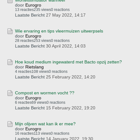
Wortelstimulator wanneer
door
Eurogro
13 reacties
235 views
0 reactions
Laatste Bericht
27 May 2022, 14:17
Wie ervaring en tips vleermuizen uitwerpsels
door
Eurogro
28 reacties
253 views
0 reactions
Laatste Bericht
30 April 2022, 14:03
Hoe koud medium ingewaterd met Bacto opzij zetten?
door
Rietslang
4 reacties
108 views
0 reactions
Laatste Bericht
25 February 2022, 14:20
Compost en wormen vocht ??
door
Eurogro
6 reacties
69 views
0 reactions
Laatste Bericht
15 February 2022, 19:20
Mijn olijven wat kan ik er mee?
door
Eurogro
16 reacties
113 views
0 reactions
Laatste Bericht
14 January 2022, 19:30