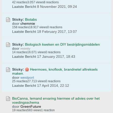
42 reacties
3.057 views
8 reactions
Laatste Bericht
8 November 2021, 09:24
Sticky:
Biotabs
door
chemmie
158 reacties
18.917 views
0 reactions
Laatste Bericht
18 February 2017, 13:07
Sticky:
Biologisch kweken en DIY bestrijdingsmiddelen
door
monty
14 reacties
16.071 views
0 reactions
Laatste Bericht
17 January 2017, 18:43
Sticky:
Heermoes, knoflook, brandnetel aftreksels
maken.
door
westport
25 reacties
27.713 views
0 reactions
Laatste Bericht
17 April 2014, 22:12
BioCanna, Iemand ervaring hiermee of advies over het
voedingsschema
door
GreenFuture
19 reacties
583 views
1 reaction