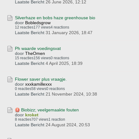
Laatste Bericht
26 June 2026, 12:12
Silverhaze en bobs haze greenhouse bio
door
Bobledsgrow
12 reacties
177 views
4 reactions
Laatste Bericht
31 January 2026, 18:47
Ph waarde voedingsvat
door
TheOmen
15 reacties
156 views
0 reactions
Laatste Bericht
4 April 2025, 18:39
Flower saver plus vraagje.
door
xxxkamillexxx
0 reacties
58 views
0 reactions
Laatste Bericht
21 November 2024, 10:38
Biobizz; veelgemaakte fouten
door
kroket
8 reacties
707 views
1 reaction
Laatste Bericht
24 August 2024, 20:53