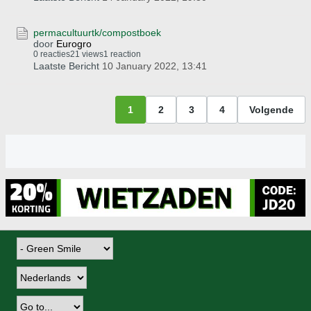
permacultuurtk/compostboek
door
Eurogro
0 reacties
21 views
1 reaction
Laatste Bericht
10 January 2022, 13:41
1
2
3
4
Volgende