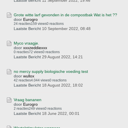
Laatste Bericht
11 September 2022, 19:46
Grote witte larf gevonden in de compostbak Wat is het ??
door
Eurogro
24 reacties
159 views
0 reactions
Laatste Bericht
10 September 2022, 08:48
Myco vraagje.
door
xxxzeddiexxx
0 reacties
72 views
0 reactions
Laatste Bericht
29 August 2022, 14:21
no mercy supply biologische voeding test
door
wullox
42 reacties
4.044 views
0 reactions
Laatste Bericht
18 August 2022, 18:02
Vraag bananen
door
Eurogro
2 reacties
249 views
0 reactions
Laatste Bericht
18 June 2022, 00:01