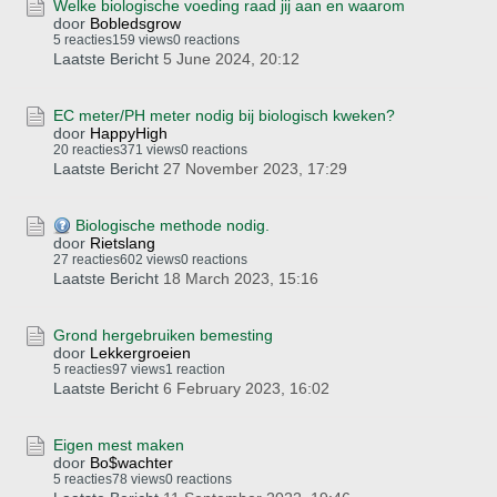
Welke biologische voeding raad jij aan en waarom
door
Bobledsgrow
5 reacties
159 views
0 reactions
Laatste Bericht
5 June 2024, 20:12
EC meter/PH meter nodig bij biologisch kweken?
door
HappyHigh
20 reacties
371 views
0 reactions
Laatste Bericht
27 November 2023, 17:29
Biologische methode nodig.
door
Rietslang
27 reacties
602 views
0 reactions
Laatste Bericht
18 March 2023, 15:16
Grond hergebruiken bemesting
door
Lekkergroeien
5 reacties
97 views
1 reaction
Laatste Bericht
6 February 2023, 16:02
Eigen mest maken
door
Bo$wachter
5 reacties
78 views
0 reactions