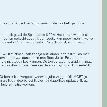
andaar dat ik die Euro's nog even in de zak heb gehouden.
. In dit geval de Spectrabox 6 90w. Het eerste waar ik al
en potten gekocht zodat ik een beetje kan meekrijgen in welke
angaande één of twee planten. Als jullie denken dat twee
Nu wil ik minimaal één zaadje ontkiemen, een pot vullen met
n eventueel wat aansterken met Root-Juice. En zodra het
 die niet tegen kou kunnen. De temperatuur is altijd minimaal
t resultaat, maar meer om de ervaring zodat ik bij redelijk
Of ben ik iets vergeten waarvan jullie zeggen 'dit MOET je
s ik dat doe beloof ik plechtig dagelijkse updates. Ik ga
hulp zijn altijd welkom.