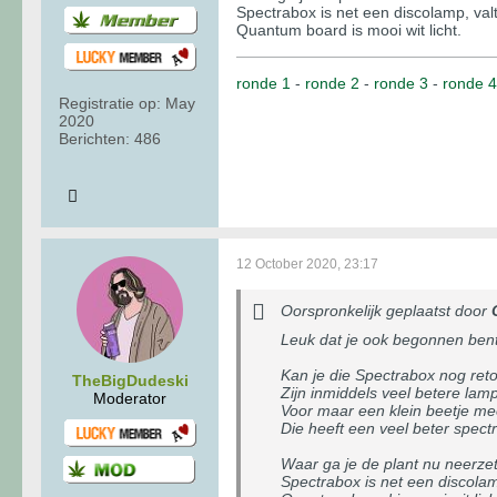
Spectrabox is net een discolamp, valt
Quantum board is mooi wit licht.
ronde 1
-
ronde 2
-
ronde 3
-
ronde 4
Registratie op:
May
2020
Berichten:
486
12 October 2020, 23:17
Oorspronkelijk geplaatst door
Leuk dat je ook begonnen ben
Kan je die Spectrabox nog ret
TheBigDudeski
Zijn inmiddels veel betere lam
Moderator
Voor maar een klein beetje me
Die heeft een veel beter spec
Waar ga je de plant nu neerze
Spectrabox is net een discolamp