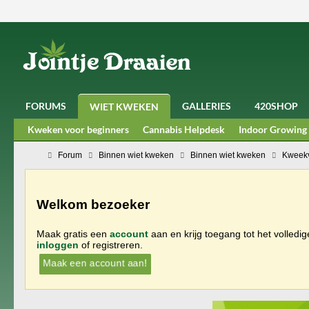
FORUMS
GALLERIES
420SHOP
WIET KWEKEN
Kweken voor beginners
Cannabis Helpdesk
Indoor Growing
Forum
Binnen wiet kweken
Binnen wiet kweken
Kweekv
Welkom bezoeker
Maak gratis een
account
aan en krijg toegang tot het volledi
inloggen
of registreren.
Maak een account aan!