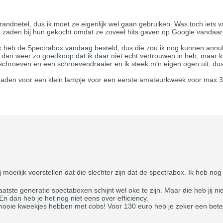
randnetel, dus ik moet ze eigenlijk wel gaan gebruiken. Was toch iets 
e zaden bij hun gekocht omdat ze zoveel hits gaven op Google vandaar
k heb de Spectrabox vandaag besteld, dus die zou ik nog kunnen annule
 dan weer zo goedkoop dat ik daar niet echt vertrouwen in heb, maar 
roeven en een schroevendraaier en ik steek m'n eigen ogen uit, dus d
den voor een klein lampje voor een eerste amateurkweek voor max 3 
moeilijk voorstellen dat die slechter zijn dat de spectrabox. Ik heb no
atste generatie spectaboxen schijnt wel oke te zijn. Maar die heb jij 
En dan heb je het nog niet eens over efficiency.
 mooie kweekjes hebben met cobs! Voor 130 euro heb je zeker een bet