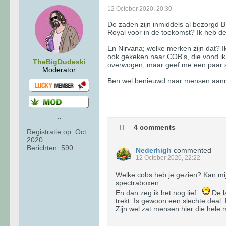
12 October 2020, 20:30
De zaden zijn inmiddels al bezorgd B
Royal voor in de toekomst? Ik heb d
En Nirvana; welke merken zijn dat? I
ook gekeken naar COB's, die vond ik
TheBigDudeski
overwogen, maar geef me een paar sch
Moderator
Ben wel benieuwd naar mensen aanra
4 comments
Registratie op:
Oct
2020
Berichten:
590
Nederhigh
commented
12 October 2020, 22:22
Welke cobs heb je gezien? Kan mij 
spectraboxen.
En dan zeg ik het nog lief..
De la
trekt. Is gewoon een slechte deal. 
Zijn wel zat mensen hier die hele