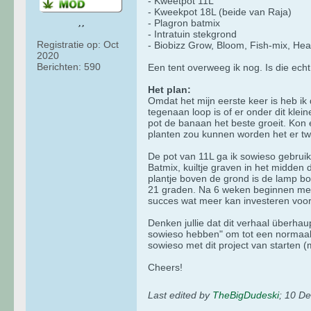
- Kweetpot 11L
- Kweekpot 18L (beide van Raja)
- Plagron batmix
- Intratuin stekgrond
Registratie op:
Oct
- Biobizz Grow, Bloom, Fish-mix, He
2020
Berichten:
590
Een tent overweeg ik nog. Is die ech
Het plan:
Omdat het mijn eerste keer is heb ik
tegenaan loop is of er onder dit kle
pot de banaan het beste groeit. Kon 
planten zou kunnen worden het er tw
De pot van 11L ga ik sowieso gebruike
Batmix, kuiltje graven in het midden
plantje boven de grond is de lamp bo
21 graden. Na 6 weken beginnen met v
succes wat meer kan investeren voo
Denken jullie dat dit verhaal überhau
sowieso hebben" om tot een normaal r
sowieso met dit project van starten (
Cheers!
Last edited by
TheBigDudeski
;
10 De