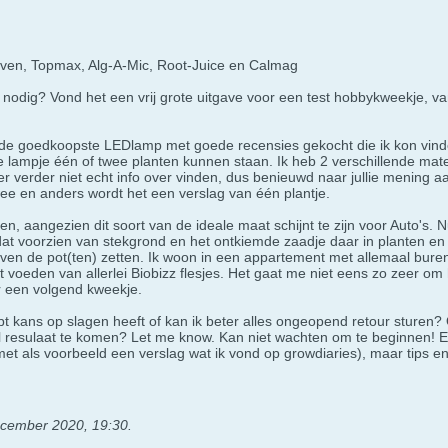
aven, Topmax, Alg-A-Mic, Root-Juice en Calmag
t nodig? Vond het een vrij grote uitgave voor een test hobbykweekje, v
 de goedkoopste LEDlamp met goede recensies gekocht die ik kon vinden
ine lampje één of twee planten kunnen staan. Ik heb 2 verschillende mat
er verder niet echt info over vinden, dus benieuwd naar jullie mening a
ee en anders wordt het een verslag van één plantje.
n, aangezien dit soort van de ideale maat schijnt te zijn voor Auto's. 
 dat voorzien van stekgrond en het ontkiemde zaadje daar in planten e
ven de pot(ten) zetten. Ik woon in een appartement met allemaal buren
oeden van allerlei Biobizz flesjes. Het gaat me niet eens zo zeer om he
r een volgend kweekje.
pt kans op slagen heeft of kan ik beter alles ongeopend retour sturen? 
esulaat te komen? Let me know. Kan niet wachten om te beginnen! En al
met als voorbeeld een verslag wat ik vond op growdiaries), maar tips en 
cember 2020, 19:30
.