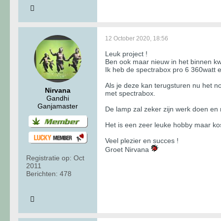
12 October 2020, 18:56
Leuk project !
Ben ook maar nieuw in het binnen k
Ik heb de spectrabox pro 6 360watt e
Als je deze kan terugsturen nu het no
Nirvana
met spectrabox.
Gandhi
Ganjamaster
De lamp zal zeker zijn werk doen en r
Het is een zeer leuke hobby maar kost
Veel plezier en succes !
Groet Nirvana
Registratie op:
Oct
2011
Berichten:
478