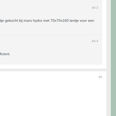
#4.
3
etje gekocht bij mars hydro met 70x70x160 tentje voor een
#4.
4
icient.
#5