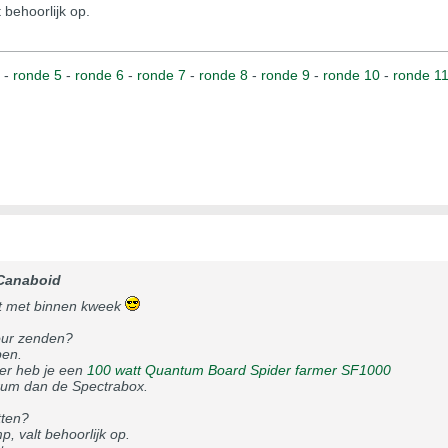
 behoorlijk op.
-
ronde 5
-
ronde 6
-
ronde 7
-
ronde 8
-
ronde 9
-
ronde 10
-
ronde 1
Canaboid
t met binnen kweek
our zenden?
pen.
er heb je een
100 watt Quantum Board Spider farmer SF1000
trum dan de Spectrabox.
tten?
, valt behoorlijk op.