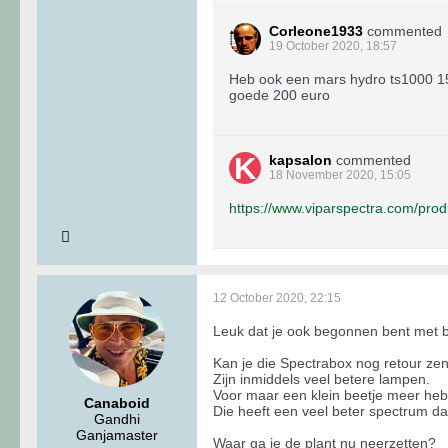
Corleone1933
commented
19 October 2020, 18:57
Heb ook een mars hydro ts1000 150
goede 200 euro
kapsalon
commented
18 November 2020, 15:05
https://www.viparspectra.com/prod
12 October 2020, 22:15
Leuk dat je ook begonnen bent met
Kan je die Spectrabox nog retour ze
Zijn inmiddels veel betere lampen.
Voor maar een klein beetje meer heb
Canaboid
Die heeft een veel beter spectrum d
Gandhi
Ganjamaster
Waar ga je de plant nu neerzetten?