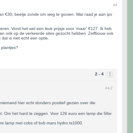
#4
van €30, beetje zonde om weg te gooien. Wat raad je aan ipv
.
ren. Vond het wel een leuk prijsje voor 'maar' €127. Ik heb
kan ook op de verkeerde sites gezocht hebben. Zelfbouw ook
at is niet echt een optie.
plantjes?
2 - 4
#4.
2
g niemand hier echt donders positief gezien over die
niet. Om het hard te zeggen. Voor 126 euro een lamp die 58w
ere lamp met cobs of bvb mars hydro ts1000.