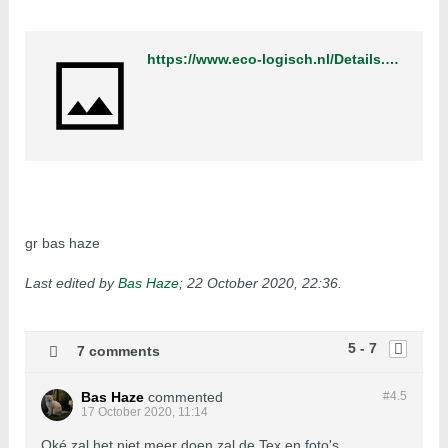
https://www.eco-logisch.nl/Details.aspx?ProductID=3985
gr bas haze
Last edited by
Bas Haze
;
22 October 2020, 22:36
.
5 - 7
7 comments
Bas Haze
commented
#4.
5
17 October 2020, 11:14
Oké zal het niet meer doen zal de Tex en foto's