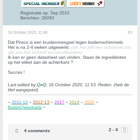
Registratie op:
Sep 2010
Berichten:
26093
16 October 2020, 11:48
#3
Dat Pireco is een kruidenmengsel tegen bodemschimmels.
Het is na 2-4 weken uitgewerkt.
(als het zelf een schimmel zou
zijn zou het zichzelf vooral uitbreiden)
Ik kan er geen datasheet van vinden. Staan de ingrediënten
op het etiket aan de achterkant ?
Succes !
Last edited by
QnQ
;
16 October 2020, 11:53
.
Reden:
(heb de
titel aangepast)
~
2011-12
~
2012-13
~
2017
~
2019
~
2020
~
BuitenQweeksels
~
2 - 4
4 comments