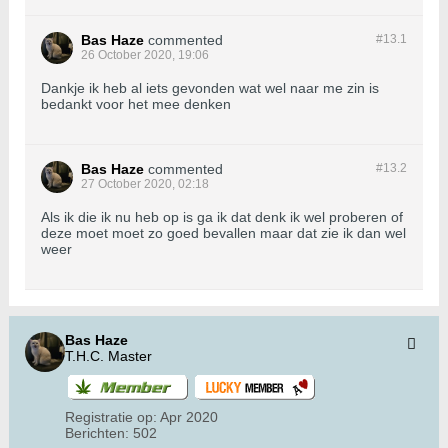
Bas Haze
commented
#13.
1
26 October 2020, 19:06
Dankje ik heb al iets gevonden wat wel naar me zin is
bedankt voor het mee denken
Bas Haze
commented
#13.
2
27 October 2020, 02:18
Als ik die ik nu heb op is ga ik dat denk ik wel proberen of
deze moet moet zo goed bevallen maar dat zie ik dan wel
weer
Bas Haze
T.H.C. Master
Registratie op:
Apr 2020
Berichten:
502