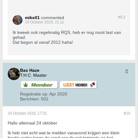
mike01
commented
#9.
2
19 October 2020, 21:11
Ik kweek ook regelmatig RQS, heb er nog nooit last van
gehad.
Dat begon al vanaf 2012 haha!
Bas Haze
T.H.C. Master
Registratie op:
Apr 2020
Berichten:
502
24 October 2020, 17:31
#10
Hallo allemaal 24 oktober
Ik heb niet echt wat te melden vanavond krijgen een klein
beetje water langs de rand van de pot teminste ga het