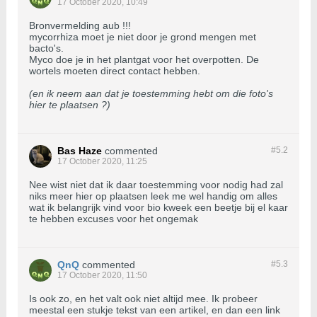
17 October 2020, 10:49
Bronvermelding aub !!!
mycorrhiza moet je niet door je grond mengen met
bacto's.
Myco doe je in het plantgat voor het overpotten. De
wortels moeten direct contact hebben.
(en ik neem aan dat je toestemming hebt om die foto's
hier te plaatsen ?)
Bas Haze
commented
#5.
2
17 October 2020, 11:25
Nee wist niet dat ik daar toestemming voor nodig had zal
niks meer hier op plaatsen leek me wel handig om alles
wat ik belangrijk vind voor bio kweek een beetje bij el kaar
te hebben excuses voor het ongemak
QnQ
commented
#5.
3
17 October 2020, 11:50
Is ook zo, en het valt ook niet altijd mee. Ik probeer
meestal een stukje tekst van een artikel, en dan een link