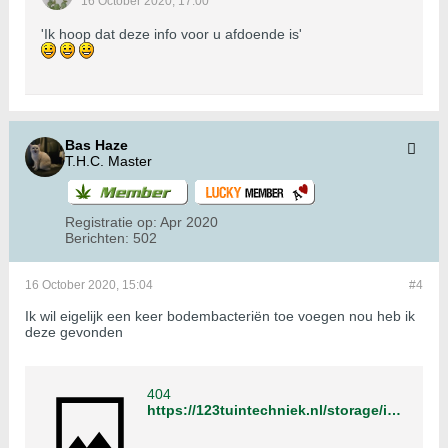
16 October 2020, 17:00
'Ik hoop dat deze info voor u afdoende is'
Bas Haze
T.H.C. Master
Registratie op:
Apr 2020
Berichten:
502
16 October 2020, 15:04
#4
Ik wil eigelijk een keer bodembacteriën toe voegen nou heb ik
deze gevonden
404
https://123tuintechniek.nl/storage/images/Micromix_Soil-e1352768308215-thumb.png