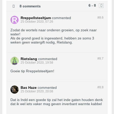
6 - 8
8 comments
Rreppellsteeltjam
commented
#8.
6
25 October 2020, 07:26
Zodat de wortels naar onderen groeien, op zoek naar
water!
Als de grond goed is ingewaterd, hebben ze soms 3
weken geen watergift nodig, Rietslang.
Rietslang
commented
#8.
7
25 October 2020, 19:58
Goeie tip Rreppelsteeltjam!
Bas Haze
commented
#8.
8
25 October 2020, 20:08
Dat is Indd een goede tip zal het inde gaten houden denk
dat ik wel iets vaker mag geven inverbant warmte kabbel