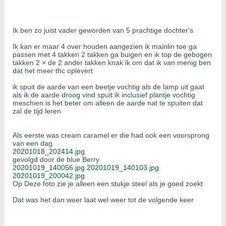
Ik ben zo juist vader geworden van 5 prachtige dochter's
Ik kan er maar 4 over houden aangezien ik mainlin toe ga
passen met 4 takken 2 takken ga buigen en ik top de gebogen
takken 2 × de 2 ander takken knak ik om dat ik van menig ben
dat het meer thc oplevert
ik spuit de aarde van een beetje vochtig als de lamp uit gaat
als ik de aarde droog vind spuit ik inclusief plantje vochtig
meschien is het beter om alleen de aarde nat te spuiten dat
zal de tijd leren
Als eerste was cream caramel er die had ook een voorsprong
van een dag
20201018_202414.jpg
gevolgd door de blue Berry
20201019_140056.jpg
20201019_140103.jpg
20201019_200042.jpg
Op Deze foto zie je alleen een stukje steel als je goed zoekt
Dat was het dan weer laat wel weer tot de volgende keer