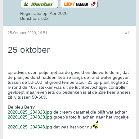
Registratie op:
Apr 2020
Berichten:
502
25 October 2020, 19:51
#11
25 oktober
op advies even potje met aarde gevuld en die vertelde mij dat
de plantjes dorst hadden heb ze langs de rand water gegeven
tussen de 50-100 ml grond temperatuur 23 op plant hogte 22
lv rond de 48% stekker was uit de luchtbevochtiger controller
gevloept maar even iets op bedenken is al de 2de keer anders
zit lv tussen 50-60%
De bleu Berry
20201025_204323.jpg
de cream caramel die blijft wat achter
20201025_204329.jpg
groep's foto ff lachen naar het vogeltje
20201025_204348.jpg
dat was het voor nu