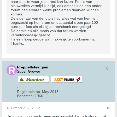
naar de site waar je de rest kan lezen. Foto's van
nieuwssites vermijd ik altijd, ook omdat ik op een ander
forum heb ervaren welke problemen daarvan kunnen
komen.
De eigenaar van de foto's had alles wat van hem is
opgezocht op het forum en dat aantal x een paar100
euro per foto als eis bij de rechtbank neergelegd.
De admin en alle mods van dat forum werden
verantwoordelijk geacht.
Tis een hoop gedoe wat makkelijk te voorkomen is.
Thanks.
Rreppellsteeltjam
Super Grower
Registratie op:
May 2018
Berichten:
1966
16 October 2020, 20:22
#6
Hé, ph- is nog steeds geen voedingsstof, het is fosforzuur of