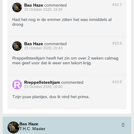
Bas Haze
commented
#10.
7
25 October 2020, 19:26
Had het nog in de emmer zitten het was inmiddels al
droog
Bas Haze
commented
#10.
8
25 October 2020, 20:43
Rreppellsteeltjam heeft het zin om over 2 weken calmag
mee geef voor dat ik weer een tekort krijg
Rreppellsteeltjam
commented
#10.
9
25 October 2020, 20:50
Tzijn jouw plantjes, dus ik vind het prima.
Bas Haze
T.H.C. Master