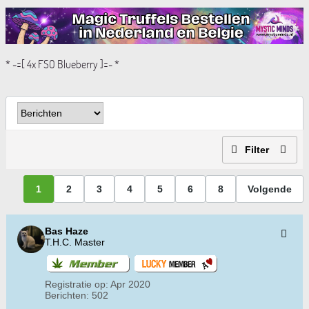
* -=[ 4x FSO Blueberry ]=- *
Filter
1
2
3
4
5
6
8
Volgende
Bas Haze
T.H.C. Master
Registratie op:
Apr 2020
Berichten:
502