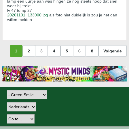
lamp een uurtje aan was hingen ze nog steets hoop dat snel
weer bij trekt
lv 47 temp 27
20201101_133900.jpg
als foto niet duidelijk is zou je het dan
willen melden
1
2
3
4
5
6
8
Volgende