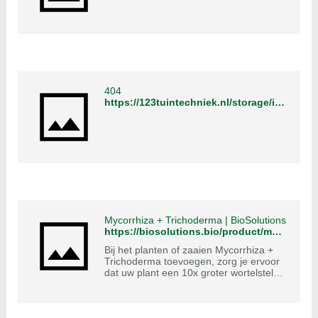
404
https://123tuintechniek.nl/storage/images/mycor_mix-full.jpg
Mycorrhiza + Trichoderma | BioSolutions
https://biosolutions.bio/product/mycorrhiza/
Bij het planten of zaaien Mycorrhiza +
Trichoderma toevoegen, zorg je ervoor
dat uw plant een 10x groter wortelstelsel
heeft die veel breder en dieper gaat.