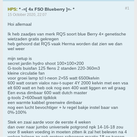
#1
HPS:
* -=[ 4x FSO Blueberry ]=- *
15 October 2020, 22:07
Hoi allemaal
Ik heb zaadjes van merk RQS soort blue Berry 4× genetische
wietzaden gratis gekregen
heb gehoord dat RQS vaak Herma worden dat zien we dan
wel weer
mijn setup is
secret jardin hydro shoot 100×100×200
G-tools buisfan 125 flens 2 standen 220-360m3
kleine circulatie fan
voor groei lamp tcl t-neon 2×55 watt 6500kelvin
600 watt osram vialox nav-t-super 4Y 2000 kelvin met een vsa
elt 600 watt en heb ook nog een 400 watt liggen en wil graag
Een evsa dimbaar 600 watt dutch master
g-tools 2×600watt tijdklok
een warmte kabbel greenwire dimbaar
nog een lucht bevochtiger + lv regel bakje instel baar van
0%-100%
Stek en zaai aarde voor de eerste 4 weken
dan over naar jumbo universele potgrond npk 14-16-18 zou
voor 8 weken voeding in moeten zitten ik zal het beleven na 4
weken krijgen ze ook grotere schoenen maatje 18 en tussen