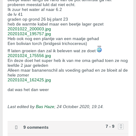
proberen meestal lukt dat niet echt.
Ik zuur het water af naar 6.2
de lv 41
graden op grond 26 bij plant 23
heb de warmte kabel maar een beetje lager gezet
20201022_200003.jpg
20201024_195757.jpg
Heb ook nog een plantje van een maatje gehad
Een bolivian torch (bridgesii trichocereus)
ff laten groeien dan zal ik beleven wat ze doet
20201024_175556.jpg
En deze doet het super heb ik van me oma gehad toen ze nog
leefde 2 jaar geleden
Alleen maar bananenschil als voeding gehad en ze bloeit al de
hele zomer
20201024_162425.jpg
dat was het dan weer
Last edited by
Bas Haze
;
24 October 2020, 19:14
.
7 - 9
9 comments