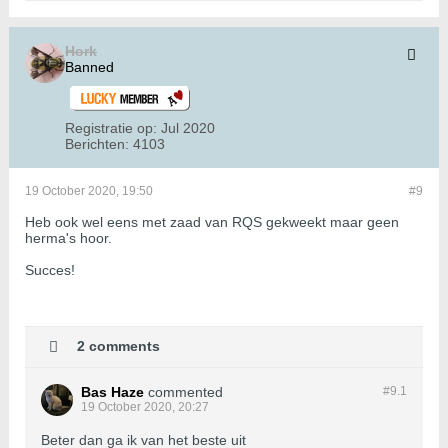
Hork
Banned
Registratie op:
Jul 2020
Berichten:
4103
19 October 2020, 19:50
#9
Heb ook wel eens met zaad van RQS gekweekt maar geen
herma's hoor.
Succes!
2 comments
Bas Haze
commented
#9.
1
19 October 2020, 20:27
Beter dan ga ik van het beste uit