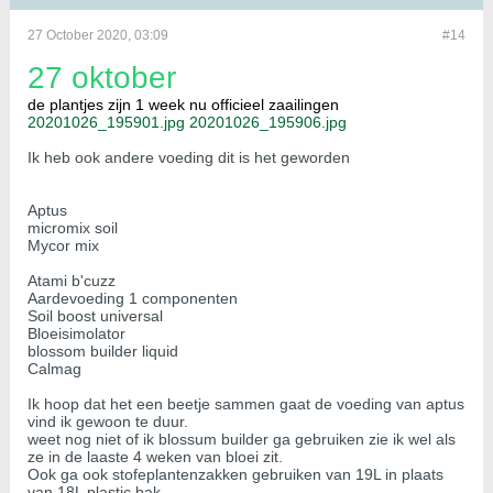
27 October 2020, 03:09
#14
27 oktober
de plantjes zijn 1 week nu officieel zaailingen
20201026_195901.jpg
20201026_195906.jpg
Ik heb ook andere voeding dit is het geworden
Aptus
micromix soil
Mycor mix
Atami b'cuzz
Aardevoeding 1 componenten
Soil boost universal
Bloeisimolator
blossom builder liquid
Calmag
Ik hoop dat het een beetje sammen gaat de voeding van aptus
vind ik gewoon te duur.
weet nog niet of ik blossum builder ga gebruiken zie ik wel als
ze in de laaste 4 weken van bloei zit.
Ook ga ook stofeplantenzakken gebruiken van 19L in plaats
van 18L plastic bak