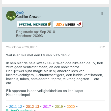
QnQ
Godlike Grower
Registratie op:
Sep 2010
Berichten:
26093
26 October 2020, 08:51
#12
Wat is er mis met een LV van 50% dan ?
Ik heb hier de hele kweek 50-70% en doe niks aan de LV, heb
zelfs geen ventilator staan, en ook nooit toprot.
Het lijkt wel bijna magie als ik bij anderen lees van
luchtbevochtigers, luchtontvochtigers, een kudde ventilatoren,
kachels, tubes, ontbladeren, toprot, te vroeg oogsten.... etc
etc...
Elk apparaat is een veiligheidsrisico en kan kapot.
Hou het simpel.
~
2011-12
~
2012-13
~
2017
~
2019
~
2020
~
BuitenQweeksels
~