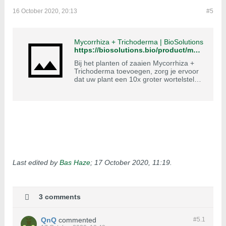
16 October 2020, 20:13
#5
Mycorrhiza + Trichoderma | BioSolutions
https://biosolutions.bio/product/mycorrhiza/
Bij het planten of zaaien Mycorrhiza +
Trichoderma toevoegen, zorg je ervoor
dat uw plant een 10x groter wortelstelsel
heeft die veel breder en dieper gaat.
Last edited by
Bas Haze
;
17 October 2020, 11:19
.
3 comments
QnQ
commented
#5.
1