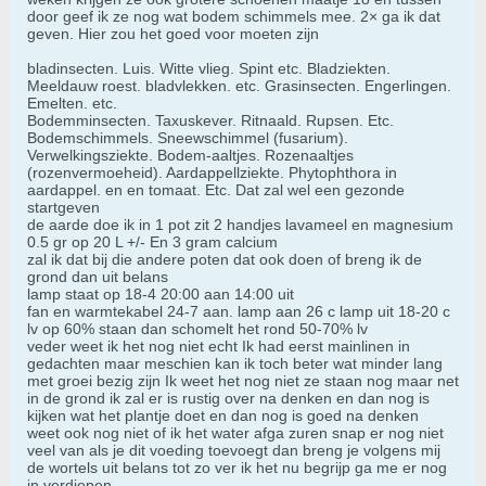
door geef ik ze nog wat bodem schimmels mee. 2× ga ik dat
geven. Hier zou het goed voor moeten zijn
bladinsecten. Luis. Witte vlieg. Spint etc. Bladziekten.
Meeldauw roest. bladvlekken. etc. Grasinsecten. Engerlingen.
Emelten. etc.
Bodemminsecten. Taxuskever. Ritnaald. Rupsen. Etc.
Bodemschimmels. Sneewschimmel (fusarium).
Verwelkingsziekte. Bodem-aaltjes. Rozenaaltjes
(rozenvermoeheid). Aardappellziekte. Phytophthora in
aardappel. en en tomaat. Etc. Dat zal wel een gezonde
startgeven
de aarde doe ik in 1 pot zit 2 handjes lavameel en magnesium
0.5 gr op 20 L +/- En 3 gram calcium
zal ik dat bij die andere poten dat ook doen of breng ik de
grond dan uit belans
lamp staat op 18-4 20:00 aan 14:00 uit
fan en warmtekabel 24-7 aan. lamp aan 26 c lamp uit 18-20 c
lv op 60% staan dan schomelt het rond 50-70% lv
veder weet ik het nog niet echt Ik had eerst mainlinen in
gedachten maar meschien kan ik toch beter wat minder lang
met groei bezig zijn Ik weet het nog niet ze staan nog maar net
in de grond ik zal er is rustig over na denken en dan nog is
kijken wat het plantje doet en dan nog is goed na denken
weet ook nog niet of ik het water afga zuren snap er nog niet
veel van als je dit voeding toevoegt dan breng je volgens mij
de wortels uit belans tot zo ver ik het nu begrijp ga me er nog
in verdiepen