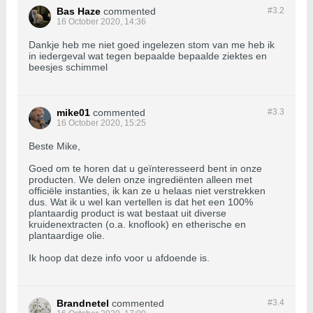
Bas Haze
commented
#3.
2
16 October 2020, 14:36
Dankje heb me niet goed ingelezen stom van me heb ik
in iedergeval wat tegen bepaalde bepaalde ziektes en
beesjes schimmel
mike01
commented
#3.
3
16 October 2020, 15:25
Beste Mike,
Goed om te horen dat u geïnteresseerd bent in onze
producten. We delen onze ingrediënten alleen met
officiële instanties, ik kan ze u helaas niet verstrekken
dus. Wat ik u wel kan vertellen is dat het een 100%
plantaardig product is wat bestaat uit diverse
kruidenextracten (o.a. knoflook) en etherische en
plantaardige olie.
Ik hoop dat deze info voor u afdoende is.
Brandnetel
commented
#3.
4