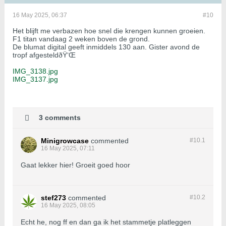
16 May 2025, 06:37
#10
Het blijft me verbazen hoe snel die krengen kunnen groeien.
F1 titan vandaag 2 weken boven de grond.
De blumat digital geeft inmiddels 130 aan. Gister avond de
tropf afgesteldðŸ‘Œ
IMG_3138.jpg
IMG_3137.jpg
3 comments
Minigrowcase
commented
#10.
1
16 May 2025, 07:11
Gaat lekker hier! Groeit goed hoor
stef273
commented
#10.
2
16 May 2025, 08:05
Echt he, nog ff en dan ga ik het stammetje platleggen