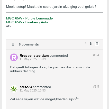
Mooie setup! Maakt die secret jardin afzuiging veel geluid?
MGC 65W - Purple Lemonade
MGC 65W - Blueberry Auto
â€‹
4 - 6
6 comments
Rreppellsteeltjam
commented
#3.
4
11 May 2025, 15:39
Dat geeft trillingen door, frequenties dus, gauw in de
rubbers dat ding.
stef273
commented
#3.
5
11 May 2025, 15:53
Zal eens kijken wat de mogelijkheden zijnðŸ‘