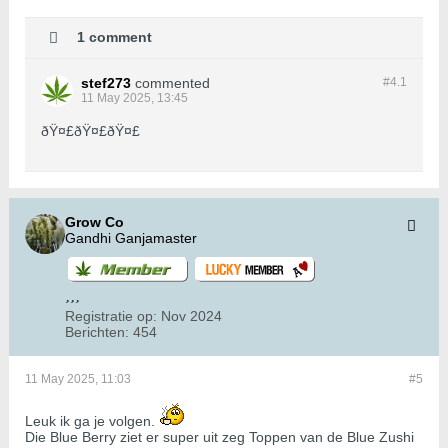
1 comment
stef273
commented
#4.
1
11 May 2025, 13:45
ðŸ¤£ðŸ¤£ðŸ¤£
Grow Co
Gandhi Ganjamaster
Registratie op:
Nov 2024
Berichten:
454
11 May 2025, 11:03
#5
Leuk ik ga je volgen.
Die Blue Berry ziet er super uit zeg Toppen van de Blue Zushi