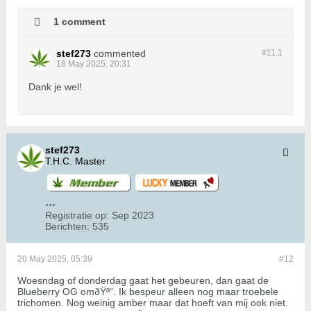
1 comment
stef273
commented
#11.
1
18 May 2025, 20:31
Dank je wel!
stef273
T.H.C. Master
Registratie op:
Sep 2023
Berichten:
535
20 May 2025, 05:39
#12
Woesndag of donderdag gaat het gebeuren, dan gaat de
Blueberry OG omðŸª“. Ik bespeur alleen nog maar troebele
trichomen. Nog weinig amber maar dat hoeft van mij ook niet.