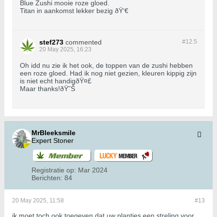
Blue Zushi mooie roze gloed.
Titan in aankomst lekker bezig ðŸ‘€
stef273
commented
#12.
5
20 May 2025, 16:23
Oh idd nu zie ik het ook, de toppen van de zushi hebben
een roze gloed. Had ik nog niet gezien, kleuren kippig zijn
is niet echt handigðŸ¤£
Maar thanks!ðŸ˜Š
MrBleeksmile
Expert Stoner
Registratie op:
Mar 2024
Berichten:
84
20 May 2025, 11:58
#13
ik moet toch ook toegeven dat uw plantjes een streling voor