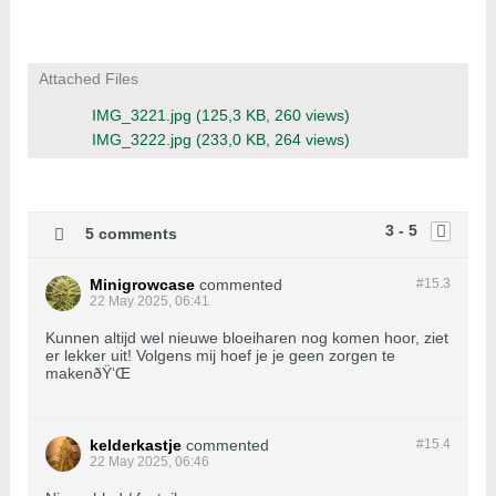
Attached Files
IMG_3221.jpg
(125,3 KB, 260 views)
IMG_3222.jpg
(233,0 KB, 264 views)
3 - 5
5 comments
Minigrowcase
commented
#15.
3
22 May 2025, 06:41
Kunnen altijd wel nieuwe bloeiharen nog komen hoor, ziet
er lekker uit! Volgens mij hoef je je geen zorgen te
makenðŸ‘Œ
kelderkastje
commented
#15.
4
22 May 2025, 06:46