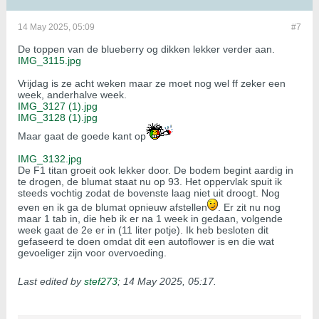
14 May 2025, 05:09
#7
De toppen van de blueberry og dikken lekker verder aan.
IMG_3115.jpg
Vrijdag is ze acht weken maar ze moet nog wel ff zeker een
week, anderhalve week.
IMG_3127 (1).jpg
IMG_3128 (1).jpg
Maar gaat de goede kant op
IMG_3132.jpg
De F1 titan groeit ook lekker door. De bodem begint aardig in
te drogen, de blumat staat nu op 93. Het oppervlak spuit ik
steeds vochtig zodat de bovenste laag niet uit droogt. Nog
even en ik ga de blumat opnieuw afstellen
. Er zit nu nog
maar 1 tab in, die heb ik er na 1 week in gedaan, volgende
week gaat de 2e er in (11 liter potje). Ik heb besloten dit
gefaseerd te doen omdat dit een autoflower is en die wat
gevoeliger zijn voor overvoeding.
Last edited by
stef273
;
14 May 2025, 05:17
.