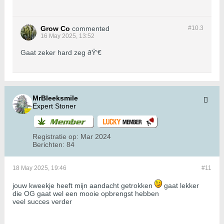
Grow Co
commented
#10.
3
16 May 2025, 13:52
Gaat zeker hard zeg ðŸ‘€
MrBleeksmile
Expert Stoner
Registratie op:
Mar 2024
Berichten:
84
18 May 2025, 19:46
#11
jouw kweekje heeft mijn aandacht getrokken
gaat lekker
die OG gaat wel een mooie opbrengst hebben
veel succes verder