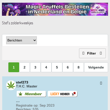
Stef's zolderkweekjes
Filter
1
2
3
4
5
6
8
Volgende
stef273
T.H.C. Master
Registratie op:
Sep 2023
Berichten:
535