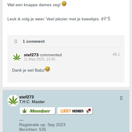
Wat een knappe dames zeg!
Leuk ik volg je weer. Veel plezier met je kweekjes. ðŸ˜Š
1 comment
stef273
commented
#6.
1
11 May 2025, 13:45
Dank je wel Babz!
stef273
T.H.C. Master
Registratie op:
Sep 2023
Berichten:
535