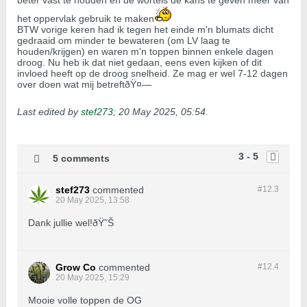
beter vast te houden en de wortels de kans te geven meer van
het oppervlak gebruik te maken
BTW vorige keren had ik tegen het einde m'n blumats dicht
gedraaid om minder te bewateren (om LV laag te
houden/krijgen) en waren m'n toppen binnen enkele dagen
droog. Nu heb ik dat niet gedaan, eens even kijken of dit
invloed heeft op de droog snelheid. Ze mag er wel 7-12 dagen
over doen wat mij betreftðŸ¤—
Last edited by
stef273
;
20 May 2025, 05:54
.
3 - 5
5 comments
stef273
commented
#12.
3
20 May 2025, 13:58
Dank jullie wel!ðŸ˜Š
Grow Co
commented
#12.
4
20 May 2025, 15:29
Mooie volle toppen de OG