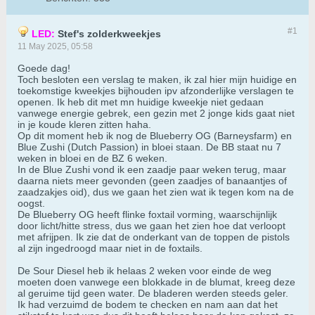
#1
LED:
Stef's zolderkweekjes
11 May 2025, 05:58
Goede dag!
Toch besloten een verslag te maken, ik zal hier mijn huidige en
toekomstige kweekjes bijhouden ipv afzonderlijke verslagen te
openen. Ik heb dit met mn huidige kweekje niet gedaan
vanwege energie gebrek, een gezin met 2 jonge kids gaat niet
in je koude kleren zitten haha.
Op dit moment heb ik nog de Blueberry OG (Barneysfarm) en
Blue Zushi (Dutch Passion) in bloei staan. De BB staat nu 7
weken in bloei en de BZ 6 weken.
In de Blue Zushi vond ik een zaadje paar weken terug, maar
daarna niets meer gevonden (geen zaadjes of banaantjes of
zaadzakjes oid), dus we gaan het zien wat ik tegen kom na de
oogst.
De Blueberry OG heeft flinke foxtail vorming, waarschijnlijk
door licht/hitte stress, dus we gaan het zien hoe dat verloopt
met afrijpen. Ik zie dat de onderkant van de toppen de pistols
al zijn ingedroogd maar niet in de foxtails.
De Sour Diesel heb ik helaas 2 weken voor einde de weg
moeten doen vanwege een blokkade in de blumat, kreeg deze
al geruime tijd geen water. De bladeren werden steeds geler.
Ik had verzuimd de bodem te checken en nam aan dat het