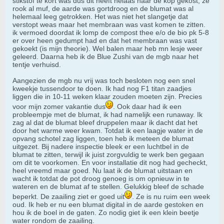
stikstof te kort was dus dit heeft helaas haar de kop gekost, ze
rook al muf, de aarde was gortdroog en de blumat was al
helemaal leeg getrokken. Het was niet het slangetje dat
verstopt weas maar het membraan was vast komen te zitten.
ik vermoed doordat ik lomp de compost thee e/o de bio pk 5-8
er over heen gedumpt had en dat het membraan was vast
gekoekt (is mijn theorie). Wel balen maar heb mn lesje weer
geleerd. Daarna heb ik de Blue Zushi van de mgb naar het
tentje verhuisd.
Aangezien de mgb nu vrij was toch besloten nog een snel
kweekje tussendoor te doen. Ik had nog F1 titan zaadjes
liggen die in 10-11 weken klaar zouden moeten zijn. Precies
voor mijn zomer vakantie dus
. Ook daar had ik een
probleempje met de blumat, ik had namelijk een runaway. Ik
zag al dat de blumat bleef druppelen maar ik dacht dat het
door het warme weer kwam. Totdat ik een laagje water in de
opvang schotel zag liggen, toen heb ik meteen de blumat
uitgezet. Bij nadere inspectie bleek er een luchtbel in de
blumat te zitten, terwijl ik juist zorgvuldig te werk ben gegaan
om dit te voorkomen. En voor installatie dit nog had gecheckt,
heel vreemd maar goed. Nu laat ik de blumat uitstaan en
wacht ik totdat de pot droog genoeg is om opnieuw in te
wateren en de blumat af te stellen. Gelukkig bleef de schade
beperkt. De zaailing ziet er goed uit
. Ze is nu ruim een week
oud. Ik heb er nu een blumat digital in de aarde gestoken en
hou ik de boel in de gaten. Zo nodig giet ik een klein beetje
water rondom de zaailing.