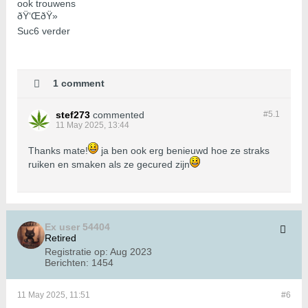
ook trouwens
ðŸ‘ŒðŸ»
Suc6 verder
1 comment
stef273
commented
#5.
1
11 May 2025, 13:44
Thanks mate!
ja ben ook erg benieuwd hoe ze straks
ruiken en smaken als ze gecured zijn
Ex user 54404
Retired
Registratie op:
Aug 2023
Berichten:
1454
11 May 2025, 11:51
#6