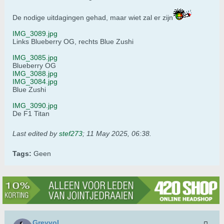
De nodige uitdagingen gehad, maar wiet zal er zijn
IMG_3089.jpg
Links Blueberry OG, rechts Blue Zushi
IMG_3085.jpg
Blueberry OG
IMG_3088.jpg
IMG_3084.jpg
Blue Zushi
IMG_3090.jpg
De F1 Titan
Last edited by
stef273
;
11 May 2025, 06:38
.
Tags:
Geen
Greyvol