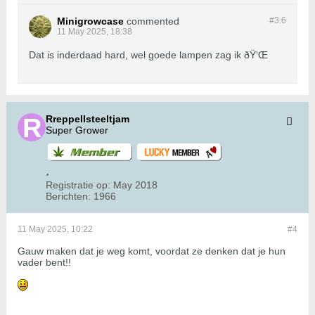
Minigrowcase
commented
#3.
6
11 May 2025, 18:38
Dat is inderdaad hard, wel goede lampen zag ik ðŸ‘Œ
Rreppellsteeltjam
Super Grower
Registratie op:
May 2018
Berichten:
1966
11 May 2025, 10:22
#4
Gauw maken dat je weg komt, voordat ze denken dat je hun
vader bent!!