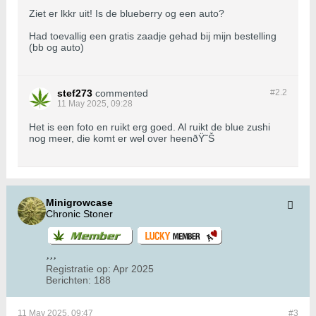
Ziet er lkkr uit! Is de blueberry og een auto?
Had toevallig een gratis zaadje gehad bij mijn bestelling
(bb og auto)
stef273
commented
#2.
2
11 May 2025, 09:28
Het is een foto en ruikt erg goed. Al ruikt de blue zushi
nog meer, die komt er wel over heenðŸ˜Š
Minigrowcase
Chronic Stoner
Registratie op:
Apr 2025
Berichten:
188
11 May 2025, 09:47
#3