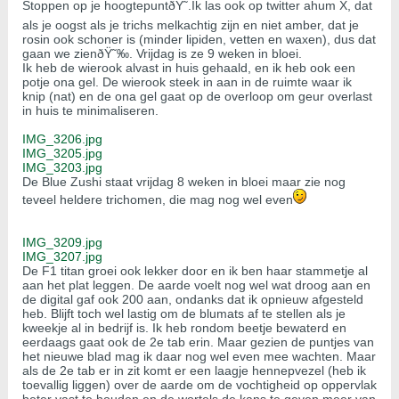
Stoppen op je hoogtepuntðŸ˜.Ik las ook op twitter ahum X, dat
als je oogst als je trichs melkachtig zijn en niet amber, dat je
rosin ook schoner is (minder lipiden, vetten en waxen), dus dat
gaan we zienðŸ˜‰. Vrijdag is ze 9 weken in bloei.
Ik heb de wierook alvast in huis gehaald, en ik heb ook een
potje ona gel. De wierook steek in aan in de ruimte waar ik
knip (nat) en de ona gel gaat op de overloop om geur overlast
in huis te minimaliseren.
IMG_3206.jpg
IMG_3205.jpg
IMG_3203.jpg
De Blue Zushi staat vrijdag 8 weken in bloei maar zie nog
teveel heldere trichomen, die mag nog wel even
IMG_3209.jpg
IMG_3207.jpg
De F1 titan groei ook lekker door en ik ben haar stammetje al
aan het plat leggen. De aarde voelt nog wel wat droog aan en
de digital gaf ook 200 aan, ondanks dat ik opnieuw afgesteld
heb. Blijft toch wel lastig om de blumats af te stellen als je
kweekje al in bedrijf is. Ik heb rondom beetje bewaterd en
eerdaags gaat ook de 2e tab erin. Maar gezien de puntjes van
het nieuwe blad mag ik daar nog wel even mee wachten. Maar
als de 2e tab er in zit komt er een laagje hennepvezel (heb ik
toevallig liggen) over de aarde om de vochtigheid op oppervlak