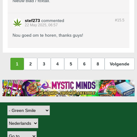
Nieuw blad / foxtail.
stef273
commented
#15.
5
22 May 2025, 06:57
Nou goed om te horen, thanks guys!
1
2
3
4
5
6
8
Volgende