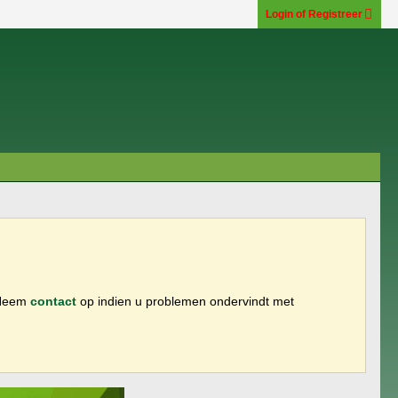
Login of Registreer
 Neem
contact
op indien u problemen ondervindt met