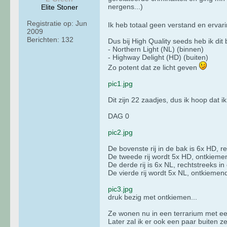
nergens...)
Elite Stoner
Registratie op:
Jun
Ik heb totaal geen verstand en ervar
2009
Berichten:
132
Dus bij High Quality seeds heb ik dit 
- Northern Light (NL) (binnen)
- Highway Delight (HD) (buiten)
Zo potent dat ze licht geven
pic1.jpg
Dit zijn 22 zaadjes, dus ik hoop dat 
DAG 0
pic2.jpg
De bovenste rij in de bak is 6x HD, r
De tweede rij wordt 5x HD, ontkieme
De derde rij is 6x NL, rechtstreeks i
De vierde rij wordt 5x NL, ontkiemen
pic3.jpg
druk bezig met ontkiemen...
Ze wonen nu in een terrarium met e
Later zal ik er ook een paar buiten 