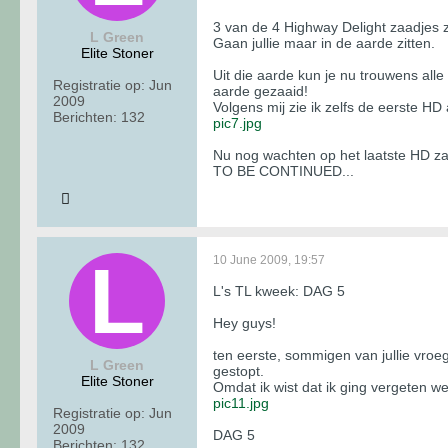
3 van de 4 Highway Delight zaadjes 
L Green
Gaan jullie maar in de aarde zitten.
Elite Stoner
Uit die aarde kun je nu trouwens alle
Registratie op:
Jun
aarde gezaaid!
2009
Volgens mij zie ik zelfs de eerste HD
Berichten:
132
pic7.jpg
Nu nog wachten op het laatste HD za
TO BE CONTINUED...
10 June 2009, 19:57
L's TL kweek: DAG 5
Hey guys!
ten eerste, sommigen van jullie vroe
L Green
gestopt.
Elite Stoner
Omdat ik wist dat ik ging vergeten we
pic11.jpg
Registratie op:
Jun
2009
DAG 5
Berichten:
132