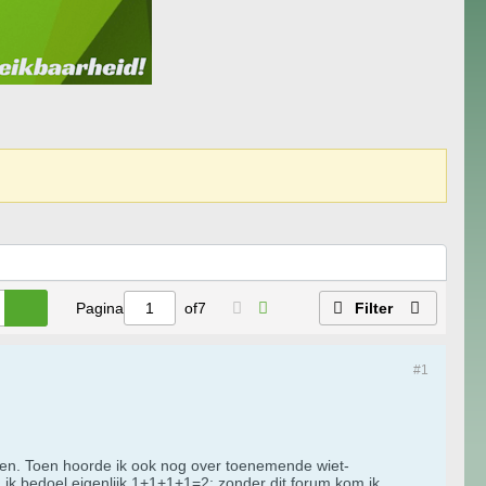
Pagina
of
7
Filter
#1
en. Toen hoorde ik ook nog over toenemende wiet-
Oh ik bedoel eigenlijk 1+1+1+1=2; zonder dit forum kom ik