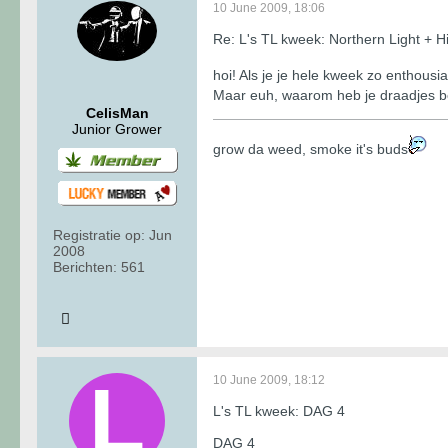
10 June 2009, 18:06
Re: L's TL kweek: Northern Light + H
hoi! Als je je hele kweek zo enthousi
Maar euh, waarom heb je draadjes b
CelisMan
Junior Grower
grow da weed, smoke it's buds
Registratie op:
Jun
2008
Berichten:
561
10 June 2009, 18:12
L's TL kweek: DAG 4
DAG 4