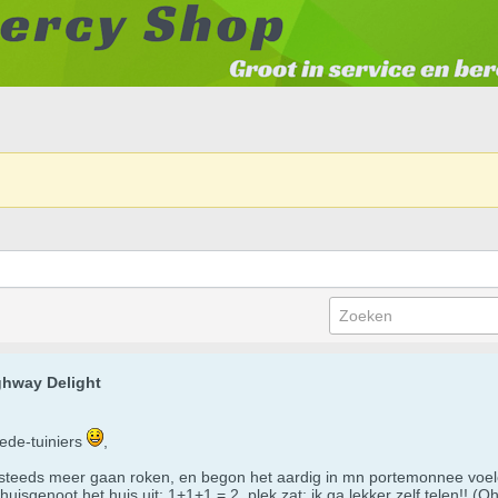
ghway Delight
ede-tuiniers
,
 steeds meer gaan roken, en begon het aardig in mn portemonnee voel
huisgenoot het huis uit: 1+1+1 = 2, plek zat: ik ga lekker zelf telen!! (