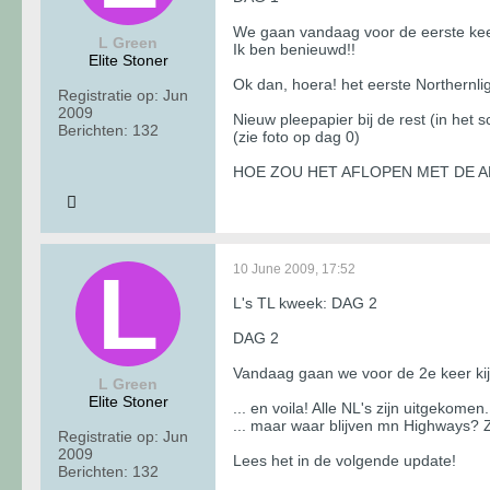
We gaan vandaag voor de eerste keer
L Green
Ik ben benieuwd!!
Elite Stoner
Ok dan, hoera! het eerste Northernligh
Registratie op:
Jun
2009
Nieuw pleepapier bij de rest (in het 
Berichten:
132
(zie foto op dag 0)
HOE ZOU HET AFLOPEN MET DE AND
10 June 2009, 17:52
L's TL kweek: DAG 2
DAG 2
Vandaag gaan we voor de 2e keer kijk
L Green
Elite Stoner
... en voila! Alle NL's zijn uitgekome
... maar waar blijven mn Highways? Z
Registratie op:
Jun
2009
Lees het in de volgende update!
Berichten:
132