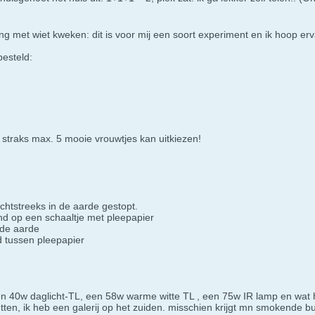
ing met wiet kweken: dit is voor mij een soort experiment en ik hoop er
besteld:
ik straks max. 5 mooie vrouwtjes kan uitkiezen!
echtstreeks in de aarde gestopt.
nd op een schaaltje met pleepapier
n de aarde
d tussen pleepapier
en 40w daglicht-TL, een 58w warme witte TL , een 75w IR lamp en wa
zetten, ik heb een galerij op het zuiden. misschien krijgt mn smokende 