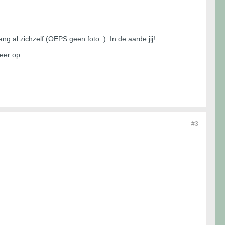
ang al zichzelf (OEPS geen foto..). In de aarde jij!
eer op.
#3