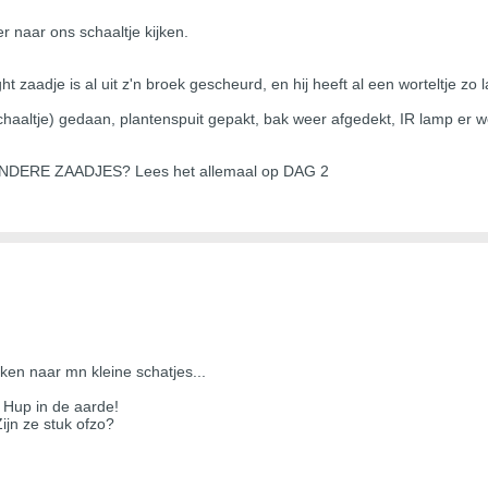
 naar ons schaaltje kijken.
t zaadje is al uit z'n broek gescheurd, en hij heeft al een worteltje zo l
schaaltje) gedaan, plantenspuit gepakt, bak weer afgedekt, IR lamp er w
ERE ZAADJES? Lees het allemaal op DAG 2
en naar mn kleine schatjes...
n. Hup in de aarde!
ijn ze stuk ofzo?