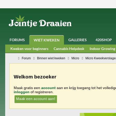
FORUMS
GALLERIES
420SHOP
WIET KWEKEN
Kweken voor beginners
Cannabis Helpdesk
Indoor Growing
Forum
Binnen wiet kweken
Micro
Micro Kweekverslage
Welkom bezoeker
Maak gratis een
account
aan en krijg toegang tot het volledi
inloggen
of registreren.
Maak een account aan!