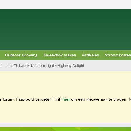
Outdoor Growing
Kweekhok maken
Artikelen
Stroomkosten
n
L's TL kweek: Northern Light + Highway Delight
ge forum. Paswoord vergeten? klik
hier
om een nieuwe aan te vragen.