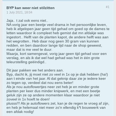
#1
BYP kan weer niet stilzitten
1 July 2021, 18:04
Jaja.. t zal ook eens niet..
NA vorig jaar een beetje veel drama in het persoonlijke leven,
heb ik afgelopen jaar geen tijd gehad om goed op de dames te
letten waardoor ik compleet heb gemist dat mn afdakje was
ingestort.. Helft van de planten kapot, de andere helft was aan
het wegrotten.. Heb daar nog geen 30 gram van kunnen
redden, en ben daardoor lange tijd naar de shop geweest,
maar dat is me veel te duur.
Maarja, kort samengevat, vorig jaar geen tijd gehad voor een
verslag, en als ik dat wel had gehad was het in één grote
teleurstelling geëindigd..
Dit jaar pakken we het anders aan.
Byp, dacht ik, jij moet niet zo veel in 1x op je dak hebben (ha!)
aan t einde van het jaar. Al dat geknip daar zie je iedere keer
zo tegen op, verdeel dat nou eens beter!
Als je nou autoflowertjes neer zet heb je en minder grote
planten per keer dus minder knipwerk, en met een beetje
geluk zijn ze op andere momenten klaar waardoor je niet
zoveel in 1x hoeft te doen!
plusss!!! Als je autoflowers zet, kan je de regen te vroeg af zijn,
en heb je helemaal niet meer zo'n ellendig k*t bouwwerk van
een afdak nodig!