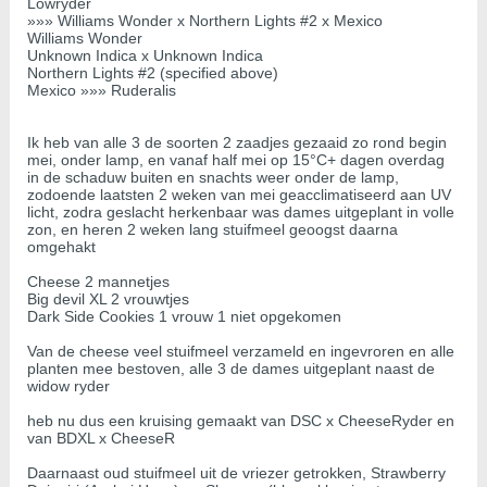
Lowryder
»»» Williams Wonder x Northern Lights #2 x Mexico
Williams Wonder
Unknown Indica x Unknown Indica
Northern Lights #2 (specified above)
Mexico »»» Ruderalis
Ik heb van alle 3 de soorten 2 zaadjes gezaaid zo rond begin
mei, onder lamp, en vanaf half mei op 15°C+ dagen overdag
in de schaduw buiten en snachts weer onder de lamp,
zodoende laatsten 2 weken van mei geacclimatiseerd aan UV
licht, zodra geslacht herkenbaar was dames uitgeplant in volle
zon, en heren 2 weken lang stuifmeel geoogst daarna
omgehakt
Cheese 2 mannetjes
Big devil XL 2 vrouwtjes
Dark Side Cookies 1 vrouw 1 niet opgekomen
Van de cheese veel stuifmeel verzameld en ingevroren en alle
planten mee bestoven, alle 3 de dames uitgeplant naast de
widow ryder
heb nu dus een kruising gemaakt van DSC x CheeseRyder en
van BDXL x CheeseR
Daarnaast oud stuifmeel uit de vriezer getrokken, Strawberry