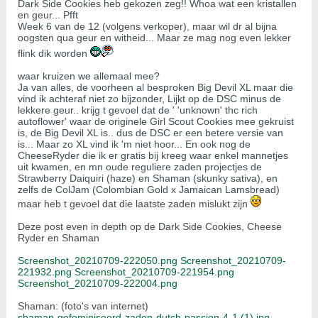
Dark Side Cookies heb gekozen zeg!! Whoa wat een kristallen
en geur... Pfft
Week 6 van de 12 (volgens verkoper), maar wil dr al bijna
oogsten qua geur en witheid... Maar ze mag nog even lekker
flink dik worden
waar kruizen we allemaal mee?
Ja van alles, de voorheen al besproken Big Devil XL maar die
vind ik achteraf niet zo bijzonder, Lijkt op de DSC minus de
lekkere geur.. krijg t gevoel dat de ' 'unknown' thc rich
autoflower' waar de originele Girl Scout Cookies mee gekruist
is, de Big Devil XL is.. dus de DSC er een betere versie van
is... Maar zo XL vind ik 'm niet hoor... En ook nog de
CheeseRyder die ik er gratis bij kreeg waar enkel mannetjes
uit kwamen, en mn oude reguliere zaden projectjes de
Strawberry Daiquiri (haze) en Shaman (skunky sativa), en
zelfs de ColJam (Colombian Gold x Jamaican Lamsbread)
maar heb t gevoel dat die laatste zaden mislukt zijn
Deze post even in depth op de Dark Side Cookies, Cheese
Ryder en Shaman
Screenshot_20210709-222050.png
Screenshot_20210709-
221932.png
Screenshot_20210709-221954.png
Screenshot_20210709-222004.png
Shaman: (foto's van internet)
shaman-gefeminiseerd-zaden-dutch-passion-4-1 (1).jpg