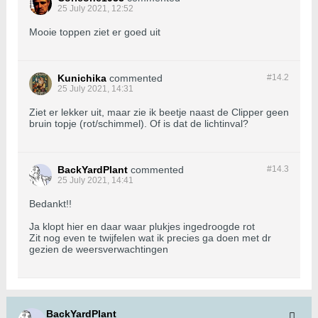
25 July 2021, 12:52
Mooie toppen ziet er goed uit
Kunichika
commented
#14.
2
25 July 2021, 14:31
Ziet er lekker uit, maar zie ik beetje naast de Clipper geen
bruin topje (rot/schimmel). Of is dat de lichtinval?
BackYardPlant
commented
#14.
3
25 July 2021, 14:41
Bedankt!!
Ja klopt hier en daar waar plukjes ingedroogde rot
Zit nog even te twijfelen wat ik precies ga doen met dr
gezien de weersverwachtingen
BackYardPlant