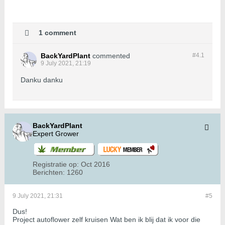
1 comment
BackYardPlant
commented
#4.
1
9 July 2021, 21:19
Danku danku
BackYardPlant
Expert Grower
Registratie op:
Oct 2016
Berichten:
1260
9 July 2021, 21:31
#5
Dus!
Project autoflower zelf kruisen Wat ben ik blij dat ik voor die