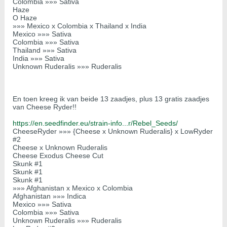
Colombia »»» Sativa
Haze
O Haze
»»» Mexico x Colombia x Thailand x India
Mexico »»» Sativa
Colombia »»» Sativa
Thailand »»» Sativa
India »»» Sativa
Unknown Ruderalis »»» Ruderalis
En toen kreeg ik van beide 13 zaadjes, plus 13 gratis zaadjes
van Cheese Ryder!!
https://en.seedfinder.eu/strain-info...r/Rebel_Seeds/
CheeseRyder »»» {Cheese x Unknown Ruderalis} x LowRyder
#2
Cheese x Unknown Ruderalis
Cheese Exodus Cheese Cut
Skunk #1
Skunk #1
Skunk #1
»»» Afghanistan x Mexico x Colombia
Afghanistan »»» Indica
Mexico »»» Sativa
Colombia »»» Sativa
Unknown Ruderalis »»» Ruderalis