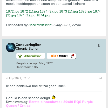
mooie hoofdtoppen ontstaan en een aantal kleinere
1872.jpg
1872 (1).jpg
1874 (2).jpg
1873 (1).jpg
1873.jpg
1874
(3).jpg
1874 (1).jpg
1874.jpg
Last edited by
BackYardPlant
;
2 July 2021, 22:44
.
Conqueringlion
Chronic Stoner
Registratie op:
May 2021
Berichten:
186
4 July 2021, 02:56
#4
Ik b​​en benieuwd hoe dit zal gaan, suc6
Geduld is een schone deugd.
Kweekverslag:
Eerste binnenkweek 80x80 RQS Purple
Queen / Critical