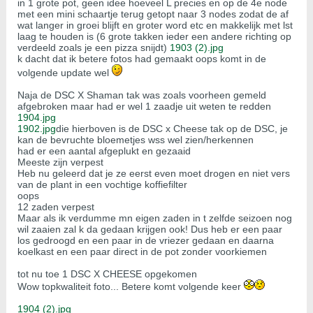
in 1 grote pot, geen idee hoeveel L precies en op de 4e node
met een mini schaartje terug getopt naar 3 nodes zodat de af
wat langer in groei blijft en groter word etc en makkelijk met lst
laag te houden is (6 grote takken ieder een andere richting op
verdeeld zoals je een pizza snijdt)
1903 (2).jpg
​​​​​​
k dacht dat ik betere fotos had gemaakt oops komt in de
volgende update wel
Naja de DSC X Shaman tak was zoals voorheen gemeld
afgebroken maar had er wel 1 zaadje uit weten te redden
1904.jpg
​​​​​​
1902.jpg
die hierboven is de DSC x Cheese tak op de DSC, je
kan de bevruchte bloemetjes wss wel zien/herkennen
had er een aantal afgeplukt en gezaaid
Meeste zijn verpest
Heb nu geleerd dat je ze eerst even moet drogen en niet vers
van de plant in een vochtige koffiefilter
oops
12 zaden verpest
Maar als ik verdumme mn eigen zaden in t zelfde seizoen nog
wil zaaien zal k da gedaan krijgen ook! Dus heb er een paar
los gedroogd en een paar in de vriezer gedaan en daarna
koelkast en een paar direct in de pot zonder voorkiemen
tot nu toe 1 DSC X CHEESE opgekomen
Wow topkwaliteit foto... Betere komt volgende keer
1904 (2).jpg
​​​​​​