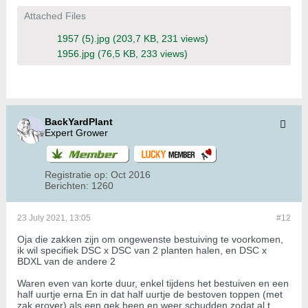
Attached Files
1957 (5).jpg
(203,7 KB, 231 views)
1956.jpg
(76,5 KB, 233 views)
BackYardPlant
Expert Grower
Registratie op:
Oct 2016
Berichten:
1260
23 July 2021, 13:05
#12
Oja die zakken zijn om ongewenste bestuiving te voorkomen,
ik wil specifiek DSC x DSC van 2 planten halen, en DSC x
BDXL van de andere 2
Waren even van korte duur, enkel tijdens het bestuiven en een
half uurtje erna En in dat half uurtje de bestoven toppen (met
zak erover) als een gek heen en weer schudden zodat al t