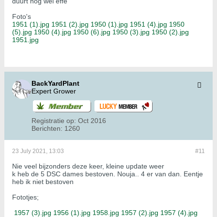
duurt nog wel effe
Foto's
1951 (1).jpg
1951 (2).jpg
1950 (1).jpg
1951 (4).jpg
1950
(5).jpg
1950 (4).jpg
1950 (6).jpg
1950 (3).jpg
1950 (2).jpg
1951.jpg
BackYardPlant
Expert Grower
Registratie op:
Oct 2016
Berichten:
1260
23 July 2021, 13:03
#11
Nie veel bijzonders deze keer, kleine update weer
k heb de 5 DSC dames bestoven. Nouja.. 4 er van dan. Eentje
heb ik niet bestoven
Fototjes;
​
1957 (3).jpg
1956 (1).jpg
1958.jpg
1957 (2).jpg
1957 (4).jpg