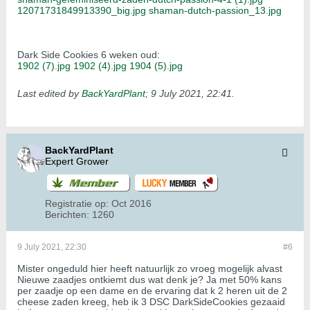
12071731849913390_big.jpg
shaman-dutch-passion_13.jpg
​​​​​​
Dark Side Cookies 6 weken oud:
1902 (7).jpg
1902 (4).jpg
1904 (5).jpg
​
Last edited by
BackYardPlant
;
9 July 2021, 22:41
.
BackYardPlant
Expert Grower
Registratie op:
Oct 2016
Berichten:
1260
9 July 2021, 22:30
#6
Mister ongeduld hier heeft natuurlijk zo vroeg mogelijk alvast
Nieuwe zaadjes ontkiemt dus wat denk je? Ja met 50% kans
per zaadje op een dame en de ervaring dat k 2 heren uit de 2
cheese zaden kreeg, heb ik 3 DSC DarkSideCookies gezaaid