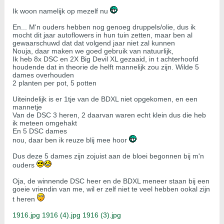
Ik woon namelijk op mezelf nu
En... M'n ouders hebben nog genoeg druppels/olie, dus ik
mocht dit jaar autoflowers in hun tuin zetten, maar ben al
gewaarschuwd dat dat volgend jaar niet zal kunnen
Nouja, daar maken we goed gebruik van natuurlijk,
Ik heb 8x DSC en 2X Big Devil XL gezaaid, in t achterhoofd
houdende dat in theorie de helft mannelijk zou zijn. Wilde 5
dames overhouden
2 planten per pot, 5 potten
Uiteindelijk is er 1tje van de BDXL niet opgekomen, en een
mannetje
Van de DSC 3 heren, 2 daarvan waren echt klein dus die heb
ik meteen omgehakt
​​​​​​En 5 DSC dames
nou, daar ben ik reuze blij mee hoor
Dus deze 5 dames zijn zojuist aan de bloei begonnen bij m'n
ouders
Oja, de winnende DSC heer en de BDXL meneer staan bij een
goeie vriendin van me, wil er zelf niet te veel hebben ookal zijn
t heren
1916.jpg
1916 (4).jpg
1916 (3).jpg