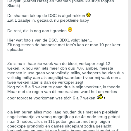
Daiquiri (Aarbei Haze) en Shaman (blauw kleurige toppen
Skunk)
De shaman tak op de DSC is afgebrokken
Zat 1 zaadje in, gezaaid, nu piepkleine baby
De rest, die is nog aan t groeien
Hier wat foto's van de DSC, BDXL volgt later...
Zit nog steeds de hannese met foto's kan er max 10 per keer
uploaden
Ze is nu in haar 5e week van de bloei, verkoper zegt 12
weken, ik hou van iets meer cbn dus 70% amber, meeste
mensen in usa gaan voor volledig milky, verkopers houden dus
volledig milky aan als oogsttijd waardoor t voor mij vaak een a
twee weken later is dan de verkoper zegt
Nog zo'n 8 a 9 weken te gaan dus is mijn voorkeur, in theorie
Maar met de regen van dit moerasland word het om verlies
door toprot te voorkomen wss tóch 6 a 7 weken
oja ivm buren alles mooi laag houden dus met een piepklein
nagelschaartje zo vroeg mogelijk op de 4e node terug getopt
naar 3 nodes, alles in 11L potten gestart met mijn eigen
goedkope grondmix en dames uitgeplant zodra geslacht
herkenbaar, en met lst een beetje breed gemaakt zodat er 6