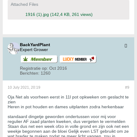
Attached Files
1916 (1).jpg
(142,4 KB, 261 views)
BackYardPlant
Expert Grower
Registratie op:
Oct 2016
Berichten:
1260
10 July 2021, 20:19
#9
Oja Net als voorheen eerst in 11l pot opkweken om geslacht te
zien
Heren in pot houden en dames uitplanten zodra herkenbaar
standaard dingetje geworden ondertussen voor mij voor
regulier AF zaad planten kweken, dus vergeten te vermelden
Staan dus net een week ofzo in volle grond en zijn ook net een
weekje begonnen aan de bloei Gelijk even LST gebruikt om ze
wat breder te maken zodat ze meer licht vangen, zou in