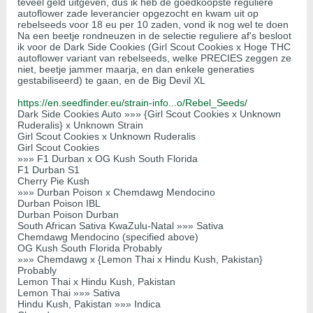
teveel geld uitgeven, dus ik heb de goedkoopste reguliere
autoflower zade leverancier opgezocht en kwam uit op
rebelseeds voor 18 eu per 10 zaden, vond ik nog wel te doen
Na een beetje rondneuzen in de selectie reguliere af's besloot
ik voor de Dark Side Cookies (Girl Scout Cookies x Hoge THC
autoflower variant van rebelseeds, welke PRECIES zeggen ze
niet, beetje jammer maarja, en dan enkele generaties
gestabiliseerd) te gaan, en de Big Devil XL
https://en.seedfinder.eu/strain-info...o/Rebel_Seeds/
Dark Side Cookies Auto »»» {Girl Scout Cookies x Unknown
Ruderalis} x Unknown Strain
Girl Scout Cookies x Unknown Ruderalis
Girl Scout Cookies
»»» F1 Durban x OG Kush South Florida
F1 Durban S1
Cherry Pie Kush
»»» Durban Poison x Chemdawg Mendocino
Durban Poison IBL
Durban Poison Durban
South African Sativa KwaZulu-Natal »»» Sativa
Chemdawg Mendocino (specified above)
OG Kush South Florida Probably
»»» Chemdawg x {Lemon Thai x Hindu Kush, Pakistan}
Probably
Lemon Thai x Hindu Kush, Pakistan
Lemon Thai »»» Sativa
Hindu Kush, Pakistan »»» Indica