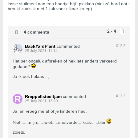
losse stuifmeel aan een haartje blijft plakken (niet zò hard dat t
breekt zoals ik met 1 tak voor elkaar kreeg)
2 - 4
4 comments
BackYardPlant
commented
#12.
2
25 July 2021, 11:14
Het per ongeluk afbreken of hek iets anders verkeerd
gedaan?
Ja ik ook helaas ;-;
Rreppellsteeltjam
commented
#12.
3
25 July 2021, 16:29
Ja, en vroeg me af of je kinderen had.
Niet.......mijn......wiet.....snotverde....krak... ..bler.
zoiets.