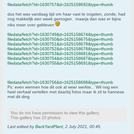
filedata/fetch?id=1630757&d=1625158692&type=thumb
dus het was vandaag tijd om haar vast te oogsten, zonde, had
nog makkelijk een week gemogen.. maarja dan was er bijna
niks meer over gebleven
filedata/fetch?id=1630749&d=1625158674&type=thumb
filedata/fetch?id=1630750&d=1625158675&type=thumb
filedata/fetch?id=1630751&d=1625158678&type=thumb
filedata/fetch?id=1630752&d=1625158678&type=thumb
filedata/fetch?id=1630753&d=1625158681&type=thumb
filedata/fetch?id=1630754&d=1625158687&type=thumb
filedata/fetch?id=1630755&d=1625158691&type=thumb
filedata/fetch?id=1630756&d=1625158688&type=thumb
Ps: even wennen hoe dit ook al weer werkte... Wil nog een
heel verhaal vertellen met daarbij fotos maar ik zit te hannese
met dit ding
You do not have permission to view this gallery.
This gallery has 10 photos.
Last edited by
BackYardPlant
;
2 July 2021, 00:45
.