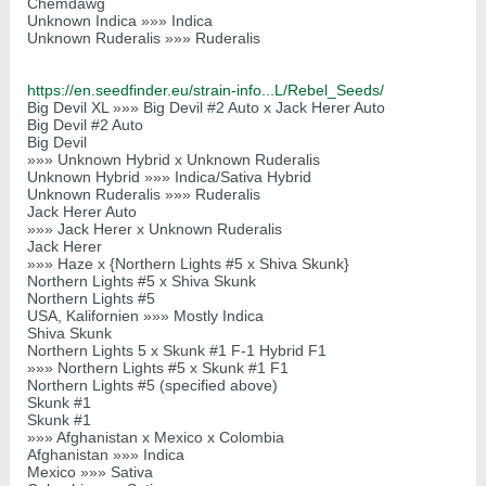
Chemdawg
Unknown Indica »»» Indica
Unknown Ruderalis »»» Ruderalis
https://en.seedfinder.eu/strain-info...L/Rebel_Seeds/
Big Devil XL »»» Big Devil #2 Auto x Jack Herer Auto
Big Devil #2 Auto
Big Devil
»»» Unknown Hybrid x Unknown Ruderalis
Unknown Hybrid »»» Indica/Sativa Hybrid
Unknown Ruderalis »»» Ruderalis
Jack Herer Auto
»»» Jack Herer x Unknown Ruderalis
Jack Herer
»»» Haze x {Northern Lights #5 x Shiva Skunk}
Northern Lights #5 x Shiva Skunk
Northern Lights #5
USA, Kalifornien »»» Mostly Indica
Shiva Skunk
Northern Lights 5 x Skunk #1 F-1 Hybrid F1
»»» Northern Lights #5 x Skunk #1 F1
Northern Lights #5 (specified above)
Skunk #1
Skunk #1
»»» Afghanistan x Mexico x Colombia
Afghanistan »»» Indica
Mexico »»» Sativa