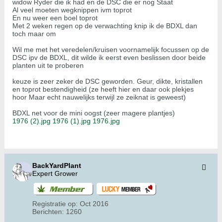
widow Ryder die ik had en de DSC die er nog Staat
Al veel moeten wegknippen ivm toprot
En nu weer een boel toprot
Met 2 weken regen op de verwachting knip ik de BDXL dan
toch maar om
Wil me met het veredelen/kruisen voornamelijk focussen op de
DSC ipv de BDXL, dit wilde ik eerst even beslissen door beide
planten uit te proberen
keuze is zeer zeker de DSC geworden. Geur, dikte, kristallen
en toprot bestendigheid (ze heeft hier en daar ook plekjes
hoor Maar echt nauwelijks terwijl ze zeiknat is geweest)
BDXL net voor de mini oogst (zeer magere plantjes)
1976 (2).jpg
1976 (1).jpg
1976.jpg
​​​​​​​
BackYardPlant
Expert Grower
Registratie op:
Oct 2016
Berichten:
1260