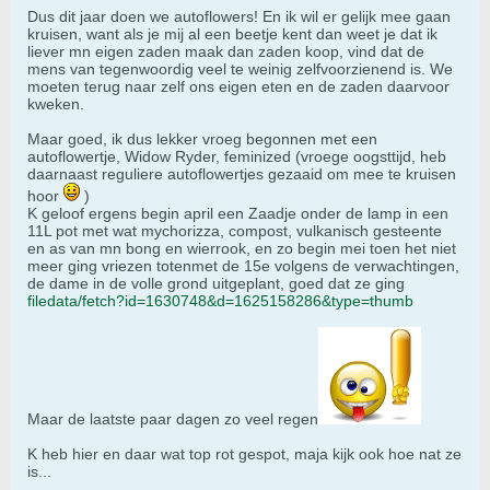
Dus dit jaar doen we autoflowers! En ik wil er gelijk mee gaan
kruisen, want als je mij al een beetje kent dan weet je dat ik
liever mn eigen zaden maak dan zaden koop, vind dat de
mens van tegenwoordig veel te weinig zelfvoorzienend is. We
moeten terug naar zelf ons eigen eten en de zaden daarvoor
kweken.
Maar goed, ik dus lekker vroeg begonnen met een
autoflowertje, Widow Ryder, feminized (vroege oogsttijd, heb
daarnaast reguliere autoflowertjes gezaaid om mee te kruisen
hoor
)
K geloof ergens begin april een Zaadje onder de lamp in een
11L pot met wat mychorizza, compost, vulkanisch gesteente
en as van mn bong en wierrook, en zo begin mei toen het niet
meer ging vriezen totenmet de 15e volgens de verwachtingen,
de dame in de volle grond uitgeplant, goed dat ze ging
filedata/fetch?id=1630748&d=1625158286&type=thumb
Maar de laatste paar dagen zo veel regen
K heb hier en daar wat top rot gespot, maja kijk ook hoe nat ze
is...