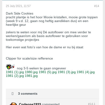
25 July 2021, 11:57
#14
Dark Side Cookies
pracht plantje is het hoor Mooie kristallen, mooie grote toppen
(week 9 v.d. 12, gaan nog heftig aandikken dus) en een
heerlijke geur
zekers te weten voor mij Dé autoflower om mee verder te
werken/gaan/om als basis autoflower te gebruiken voor
toekomstige projectjes
Hier even wat foto's van hoe de dame er nu bij staat
Clipper for scale/size refference
nog 3-5 weken te gaan ongeveer
1981 (1).jpg
1980.jpg
1981 (5).jpg
1981 (3).jpg
1981 (4).jpg
1981 (2).jpg
1981.jpg
3 comments
Corleone1933
commented
#14.
1