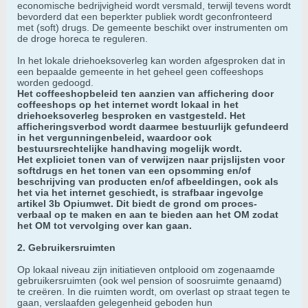
economische bedrijvigheid wordt versmald, terwijl tevens wordt
bevorderd dat een beperkter publiek wordt geconfronteerd
met (soft) drugs. De gemeente beschikt over instrumenten om
de droge horeca te reguleren.
In het lokale driehoeksoverleg kan worden afgesproken dat in
een bepaalde gemeente in het geheel geen coffeeshops
worden gedoogd.
Het coffeeshopbeleid ten aanzien van affichering door
coffeeshops op het internet wordt lokaal in het
driehoeksoverleg besproken en vastgesteld. Het
afficheringsverbod wordt daarmee bestuurlijk gefundeerd
in het vergunningenbeleid, waardoor ook
bestuursrechtelijke handhaving mogelijk wordt.
Het expliciet tonen van of verwijzen naar prijslijsten voor
softdrugs en het tonen van een opsomming en/of
beschrijving van producten en/of afbeeldingen, ook als
het via het internet geschiedt, is strafbaar ingevolge
artikel 3b Opiumwet. Dit biedt de grond om proces-
verbaal op te maken en aan te bieden aan het OM zodat
het OM tot vervolging over kan gaan.
2. Gebruikersruimten
Op lokaal niveau zijn initiatieven ontplooid om zogenaamde
gebruikersruimten (ook wel pension of soosruimte genaamd)
te creëren. In die ruimten wordt, om overlast op straat tegen te
gaan, verslaafden gelegenheid geboden hun