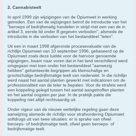
2. Cannabisteelt
In april 1999 zijn wijzigingen van de Opiumwet in werking
getreden. Een van de wijzigingen betrof de introductie van het
"beroeps of bedrijfsmatig handelen in strijd met een van de in
artikel 3, eerste lid onder B gegeven verboden", alsmede de
introductie in die verboden van het bestanddeel "telen".
Uit een in maart 1998 afgeronde procesevaluatie van de
richtlijn Opiumwet van 10 september 1996, gebaseerd op de
Opiumwet zoals deze luidde voor de hiervoor genoemde
wijzigingen, kwam naar voren dat in het land verschillend werd
omgegaan met toen onder het bestanddeel "aanwezig
hebben" gehanteerde begrippen als kleinschalige en
grootschalige bedrijfsmatige teelt van nederwiet. In die richtlijn
werd naast het aantal planten gewerkt met indicatoren om de
professionaliteit van de teler te bepalen. Voor de strafeis werd
een koppeling gelegd tussen het aantal aangetroffen planten
en het aantal oogsten per jaar. In de praktijk pakte die
koppeling niet altijd rechtvaardig uit.
Onder vigeur van de nieuwe wettelijke regeling gaan deze
aanwijzing alsmede de richtlijn voor strafvordering Opiumwet
softdrugs uit van twee situaties: er is sprake van ofwel
beroeps- of bedrijfsmatige teelt, ofwel geen beroeps- of
bedrijfsmatige teelt.