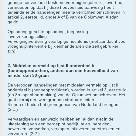
geringe hoeveelheid bestemd voor eigen gebruik", levert het
vermoeden op dat hij deze hoeveelheid aanwezig heeft
teneinde er de handelingen mee te verrichten omschreven in
artikel 2, eerste lid, onder A of B van de Opiumwet. Alsdan
geldt:
Opsporing:gerichte opsporing; toepassing
inverzekeringstelling.
Vervolging:vordering voorlopige hechtenis (met aandacht voor
vroeghulpinterventie bij kleinhandelaren die zelf gebruiker
zijn).
2. Middelen vermeld op lijst II onderdeel b
(hennepprodukten), anders dan een hoeveelheid van
minder dan 30 gram
De verboden handelingen met middelen vermeld op lijst II,
onderdeel b (hennepprodukten), worden in artikel 3, eerste lid
(en 3b: openbaarmaking) van de Opiumwet omschreven. Het
gaat hierbij om twee groepen strafbare feiten:
Binnen of buiten het grondgebied van Nederland brengen
(2.1.)
Vervaardigen en aanwezig hebben en, al dan niet in de
uitoefening van een beroep of bedrijf: telen, bereiden,
bewerken, verwerken, verkopen, afleveren, verstrekken en
vervoeren. (2.2.)