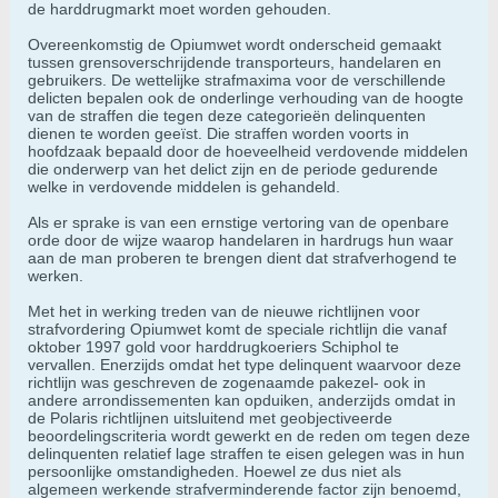
de harddrugmarkt moet worden gehouden.
Overeenkomstig de Opiumwet wordt onderscheid gemaakt
tussen grensoverschrijdende transporteurs, handelaren en
gebruikers. De wettelijke strafmaxima voor de verschillende
delicten bepalen ook de onderlinge verhouding van de hoogte
van de straffen die tegen deze categorieën delinquenten
dienen te worden geeïst. Die straffen worden voorts in
hoofdzaak bepaald door de hoeveelheid verdovende middelen
die onderwerp van het delict zijn en de periode gedurende
welke in verdovende middelen is gehandeld.
Als er sprake is van een ernstige vertoring van de openbare
orde door de wijze waarop handelaren in hardrugs hun waar
aan de man proberen te brengen dient dat strafverhogend te
werken.
Met het in werking treden van de nieuwe richtlijnen voor
strafvordering Opiumwet komt de speciale richtlijn die vanaf
oktober 1997 gold voor harddrugkoeriers Schiphol te
vervallen. Enerzijds omdat het type delinquent waarvoor deze
richtlijn was geschreven de zogenaamde pakezel- ook in
andere arrondissementen kan opduiken, anderzijds omdat in
de Polaris richtlijnen uitsluitend met geobjectiveerde
beoordelingscriteria wordt gewerkt en de reden om tegen deze
delinquenten relatief lage straffen te eisen gelegen was in hun
persoonlijke omstandigheden. Hoewel ze dus niet als
algemeen werkende strafverminderende factor zijn benoemd,