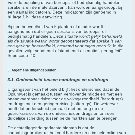
Voor de bepaling of van beroeps- of bedrijfsmatig handelen
sprake is en de mate daarvan , kan worden aangeknoopt bij
een aantal indicatoren. Deze indicatoren zijn genoemd in
bijlage 1
bij deze aanwijzing.
Bij een hoeveelheid van 5 planten of minder wordt
aangenomen dat er geen sprake is van beroeps- of
bedrijfsmatig handelen.
Deze situatie wordt gelijk behandeld
als de situatie waarin wordt geconstateerd dat sprake is van
een geringe hoeveelheid, bestemd voor eigen gebruik.
In die
gevallen volgt sepot met afstand, met als motief "gering feit".
Sepotcode: 40
3. Algemene uitgangspunten
3.1. Onderscheid tussen harddrugs en softdrugs
Uitgangspunt van het beleid blijft het onderscheid dat in de
Opiumwet is gemaakt tussen verdovende middelen met een
onaanvaardbaar risico voor de volksgezondheid (harddrugs)
en drugs met een geringer risico (softdrugs). De wetgever
heeft dat onderscheid gemaakt met het oog op de
gebruiksrisico's van de onderscheiden drugs en om een
duidelijke scheiding tussen beide markten aan te brengen.
De achterliggende gedachte hiervan is dat de
cannabisgebruiker uit het veel hardere en criminele milieu van