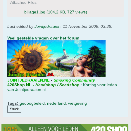
Attached Files
bijlage1.jpg
(104,2 KB, 727 views)
Last edited by
Jointjedraaien
;
11 November 2009, 03:38
.
Veel gestelde vragen over het forum
JOINTJEDRAAIEN.NL
-
Smoking Community
420Shop.NL
-
Headshop / Seedshop
:
Korting voor leden
van Jointjedraaien.nl
Tags:
gedoogbeleid
,
nederland
,
wetgeving
Stuck