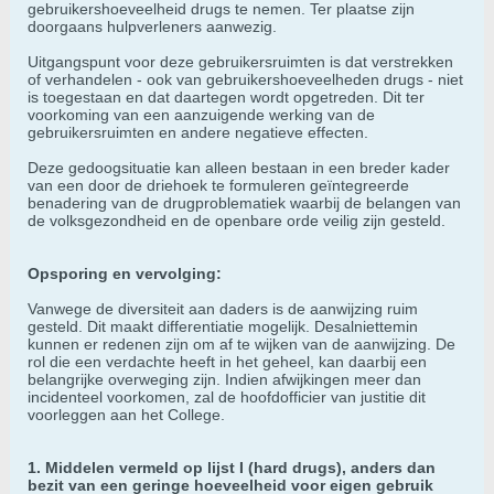
gebruikershoeveelheid drugs te nemen. Ter plaatse zijn
doorgaans hulpverleners aanwezig.
Uitgangspunt voor deze gebruikersruimten is dat verstrekken
of verhandelen - ook van gebruikershoeveelheden drugs - niet
is toegestaan en dat daartegen wordt opgetreden. Dit ter
voorkoming van een aanzuigende werking van de
gebruikersruimten en andere negatieve effecten.
Deze gedoogsituatie kan alleen bestaan in een breder kader
van een door de driehoek te formuleren geïntegreerde
benadering van de drugproblematiek waarbij de belangen van
de volksgezondheid en de openbare orde veilig zijn gesteld.
Opsporing en vervolging:
Vanwege de diversiteit aan daders is de aanwijzing ruim
gesteld. Dit maakt differentiatie mogelijk. Desalniettemin
kunnen er redenen zijn om af te wijken van de aanwijzing. De
rol die een verdachte heeft in het geheel, kan daarbij een
belangrijke overweging zijn. Indien afwijkingen meer dan
incidenteel voorkomen, zal de hoofdofficier van justitie dit
voorleggen aan het College.
1. Middelen vermeld op lijst I (hard drugs), anders dan
bezit van een geringe hoeveelheid voor eigen gebruik