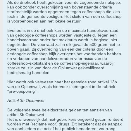
Als de driehoek heeft gekozen voor de zogenoemde nuloptie,
kan ook zonder overschrijding van bovenstaande criteria
strafrechtelijk worden opgetreden tegen coffeeshops die zich
toch in de gemeente vestigen. Het sluiten van een coffeeshop
is voorbehouden aan het lokale bestuur.
Eveneens in de driehoek kan de maximale handelsvoorraad
van gedoogde coffeeshops worden vastgesteld. Tegen een
handelsvoorraad onder het maximum wordt in beginsel niet
opgetreden. De voorraad zal in elk geval de 500 gram niet te
boven gaan. Bij overtreding van een der criteria door een
gedoogde coffeeshop blijft overigens het voorhanden hebben
en verkopen van handelsvoorraden voor risico van de
coffeeshop-exploitant en de coffeeshop-eigenaar, waarbij
sprake zal zijn van door de Opiumwet gekwalificeerd
bedrijfsmatig handelen
Hier wordt ook verwezen naar het gestelde rond artikel 13b
van de Opiumwet, zoals hiervoor uiteengezet in de rubriek
"pre-opsporing" .
Artikel 3b Opiumwet
De volgende twee beleidscriteria gelden ten aanzien van
artikel 3b Opiumwet:
Het is onwenselijk dat niet-gebruikers ongewild geconfronteerd
worden met (reclame voor) drugs. Dit betekent dat de aanpak
van aanbieders die actief het publiek benaderen, voorrang