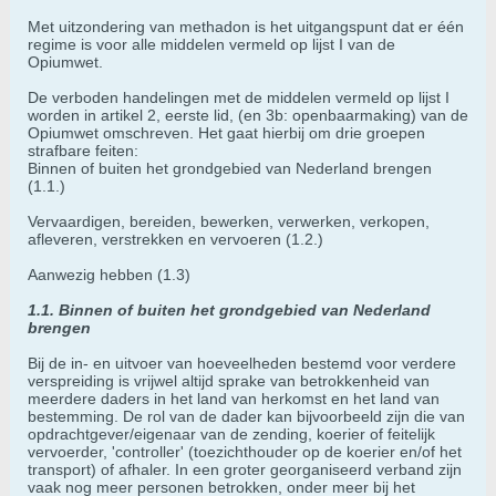
Met uitzondering van methadon is het uitgangspunt dat er één
regime is voor alle middelen vermeld op lijst I van de
Opiumwet.
De verboden handelingen met de middelen vermeld op lijst I
worden in artikel 2, eerste lid, (en 3b: openbaarmaking) van de
Opiumwet omschreven. Het gaat hierbij om drie groepen
strafbare feiten:
Binnen of buiten het grondgebied van Nederland brengen
(1.1.)
Vervaardigen, bereiden, bewerken, verwerken, verkopen,
afleveren, verstrekken en vervoeren (1.2.)
Aanwezig hebben (1.3)
1.1. Binnen of buiten het grondgebied van Nederland
brengen
Bij de in- en uitvoer van hoeveelheden bestemd voor verdere
verspreiding is vrijwel altijd sprake van betrokkenheid van
meerdere daders in het land van herkomst en het land van
bestemming. De rol van de dader kan bijvoorbeeld zijn die van
opdrachtgever/eigenaar van de zending, koerier of feitelijk
vervoerder, 'controller' (toezichthouder op de koerier en/of het
transport) of afhaler. In een groter georganiseerd verband zijn
vaak nog meer personen betrokken, onder meer bij het