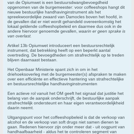
van de Opiumwet is een bestuursdwangbevoegdheid
opgenomen van de burgemeester: voor coffeeshops hangt dit
nieuwe bestuurlijke handhavinginstrument als het
spreekwoordelijke zwaard van Damocles boven het hoofd, in
de gevallen dat er niet wordt gehandeld overeenkomstig het
lokaal geldende coffeeshopbeleid en daarmee dus ook in de
andere hiervoor genoemde gevallen,
waarin er geen sprake is
van overlast.
Artikel 13b Opiumwet introduceert een bestuursrechtelijk
instrument, dat betrekking heeft op een beperkt aantal
overtreding. De bevoegdheden om strafrechtelijk op te treden
blijven daarnaast bestaan.
Het Openbaar Ministerie spant zich in om in het
driehoeksoverleg met de burgemeester(s) afspraken te maken
over een efficiënte en effectieve hantering van strafrechtelijke
en bestuursrechtelijke handhavinginstrumenten
Een actieve rol vanuit het OM geeft het signaal dat justitie het
belang van de aanpak onderschrijft, de bestuurlijke aanpak
strafrechtelijk ondersteunt en haar eigen verantwoordelijkheid
daarin neemt.
Uitgangspunt voor het coffeeshopbeleid is dat de verkoop van
alcohol en de verkoop van soft drugs niet samen dienen te
gaan. Redenen hiervoor zijn onder meer dat - uit oogpunt van
handhaafbaarheid - aldus het te controleren segment van