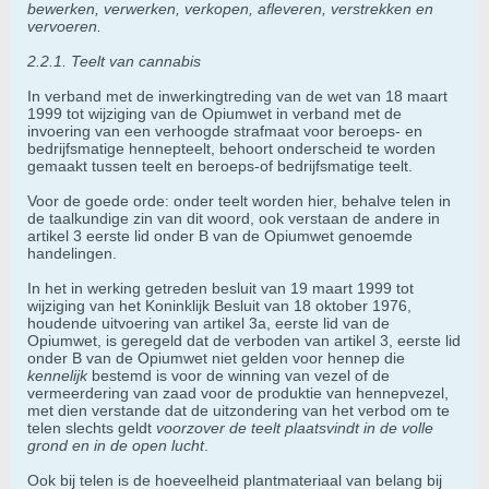
bewerken, verwerken, verkopen, afleveren, verstrekken en
vervoeren.
2.2.1. Teelt van cannabis
In verband met de inwerkingtreding van de wet van 18 maart
1999 tot wijziging van de Opiumwet in verband met de
invoering van een verhoogde strafmaat voor beroeps- en
bedrijfsmatige hennepteelt, behoort onderscheid te worden
gemaakt tussen teelt en beroeps-of bedrijfsmatige teelt.
Voor de goede orde: onder teelt worden hier, behalve telen in
de taalkundige zin van dit woord, ook verstaan de andere in
artikel 3 eerste lid onder B van de Opiumwet genoemde
handelingen.
In het in werking getreden besluit van 19 maart 1999 tot
wijziging van het Koninklijk Besluit van 18 oktober 1976,
houdende uitvoering van artikel 3a, eerste lid van de
Opiumwet, is geregeld dat de verboden van artikel 3, eerste lid
onder B van de Opiumwet niet gelden voor hennep die
kennelijk
bestemd is voor de winning van vezel of de
vermeerdering van zaad voor de produktie van hennepvezel,
met dien verstande dat de uitzondering van het verbod om te
telen slechts geldt
voorzover de teelt plaatsvindt in de volle
grond en in de open lucht
.
Ook bij telen is de hoeveelheid plantmateriaal van belang bij