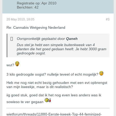
Registratie op:
Apr 2010
Berichten:
42
20 May 2010, 18:05
#3
Re: Cannabis Wetgeving Nederland
Oorspronkelijk geplaatst door
Qaneh
Dus stel je hebt een simpele buitenkweek van 4
planten die het goed gedaan heeft. Je hebt 3000 gram
gedroogde oogst.
wut?
3 kilo gedroogde oogst? nulletje teveel of echt mogelijk?
Heb me nog niet echt bezig gehouden met een evt opbrengst
van mijn kweekje, maar is dit realistisch?
iig goed stuk, goed dat ik het nog even lees anders was ik
sowieso te ver gegaan
wietforum/threads/11880-Eerste-kweek-Top-44-feminized-