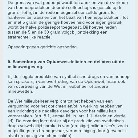
De grens van wat gedoogd wordt ten aanzien van de verkoop
van hennepprodukten door de coffeeshops is gesteld op 5
gram. Het ligt in de rede in beginsel eenzelfde grens te
hanteren ten aanzien van het bezit van hennepprodukten. Tot
en met 5 gram, de geringe hoeveelheid voor eigen gebruik,
wordt derhalve politiesepot toegepast. Bij hoeveelheden
tussen de 5 en de 30 gram volgt bij ontdekking een
strafrechtelijke reactie.
Opsporing:geen gerichte opsporing.
5. Samenloop van Opiumwet-delicten en delicten uit de
milieuwetgeving.
Bij de illegale produktie van synthetische drugs en van hennep
kan sprake zijn van overtreding van de Opiumwet, maar ook
van overtreding van de Wet milieubeheer of andere
milieuwetten.
De Wet milieubeheer verplicht tot het hebben van een
vergunning voor het oprichten en/of in werking hebben van
een inrichting die nadelige gevolgen voor het milieu kan
veroorzaken. (art. 8.1, eerste lid, jo. art. 1.1, derde en vierde
lid). De ervaring leert dat er bij de produktie van synthetisch
drugs vrijwel altijd sprake is van (ernstige) milieurisico's, zoals
ontploffings- en brandgevaar, verontreiniging door (gevaarlijk
afval en opslag van chemicaliën).