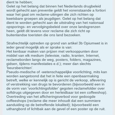
dient te hebben;
Gelet op het belang dat binnen het Nederlands drugbeleid
wordt gehecht aan preventie geldt het vorenstaande a fortiori
waar het gaat om reclame-uitingen die zich richten op
kwetsbare groepen als jeugdigen. Gelet op het belang dat
dient te worden gehecht aan de uitstraling van het nationaal
opsporings- en vervolgingsbeleid over onze landsgrenzen
heen, geldt dit tevens voor reclame die zich richt op
buitenlandse toeristen die ons land bezoeken.
Strafrechtelijk optreden op grond van artikel 3b Opiumwet is in
ieder geval mogelijk als er sprake is van:
Het kenbaar maken van prijzen met verkooppunten door
middel van elk medium (televisie, radio, kranten, Internet,
reclameborden langs de weg, posters, folders, magazines,
gidsen, tijdens manifestaties e.d.); meer dan slechts
'beursberichten'.
Pseudo-medische of -wetenschappelijke voorlichting, mits kan
worden aangetoond dat het in feite een openbaarmaking
betreft, welke er kennelijk op is gericht de verkoop, aflevering
of verstrekking van drugs te bevorderen (bijvoorbeeld een in
de vorm van 'voorlichtingsfolder' gegoten reclamefolder over
softdrugs uitgegeven door en herleidbaar tot een coffeeshop).
Overtreding van het afficheringsverbod voor gedoogde
coffeeshops (reclame die meer inhoudt dat een summiere
aanduiding op de betreffende lokaliteit); bijvoorbeeld een
uithangbord of lichtbak aan de gevel of een poster op de ruit.