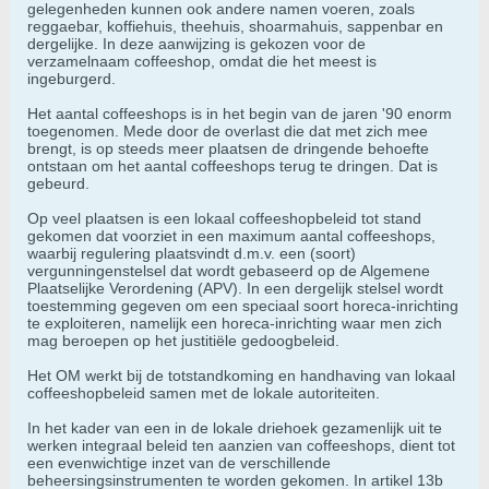
gelegenheden kunnen ook andere namen voeren, zoals
reggaebar, koffiehuis, theehuis, shoarmahuis, sappenbar en
dergelijke. In deze aanwijzing is gekozen voor de
verzamelnaam coffeeshop, omdat die het meest is
ingeburgerd.
Het aantal coffeeshops is in het begin van de jaren '90 enorm
toegenomen. Mede door de overlast die dat met zich mee
brengt, is op steeds meer plaatsen de dringende behoefte
ontstaan om het aantal coffeeshops terug te dringen. Dat is
gebeurd.
Op veel plaatsen is een lokaal coffeeshopbeleid tot stand
gekomen dat voorziet in een maximum aantal coffeeshops,
waarbij regulering plaatsvindt d.m.v. een (soort)
vergunningenstelsel dat wordt gebaseerd op de Algemene
Plaatselijke Verordening (APV). In een dergelijk stelsel wordt
toestemming gegeven om een speciaal soort horeca-inrichting
te exploiteren, namelijk een horeca-inrichting waar men zich
mag beroepen op het justitiële gedoogbeleid.
Het OM werkt bij de totstandkoming en handhaving van lokaal
coffeeshopbeleid samen met de lokale autoriteiten.
In het kader van een in de lokale driehoek gezamenlijk uit te
werken integraal beleid ten aanzien van coffeeshops, dient tot
een evenwichtige inzet van de verschillende
beheersingsinstrumenten te worden gekomen. In artikel 13b