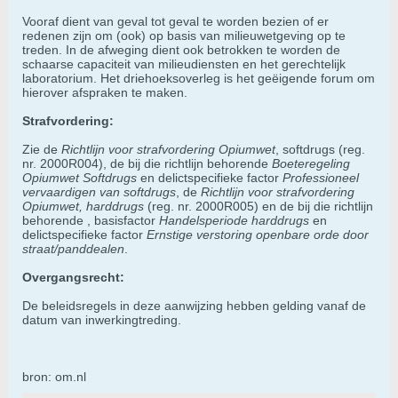
Vooraf dient van geval tot geval te worden bezien of er
redenen zijn om (ook) op basis van milieuwetgeving op te
treden. In de afweging dient ook betrokken te worden de
schaarse capaciteit van milieudiensten en het gerechtelijk
laboratorium. Het driehoeksoverleg is het geëigende forum om
hierover afspraken te maken.
Strafvordering:
Zie de
Richtlijn voor strafvordering Opiumwet
, softdrugs (reg.
nr. 2000R004), de bij die richtlijn behorende
Boeteregeling
Opiumwet Softdrugs
en delictspecifieke factor
Professioneel
vervaardigen van softdrugs
, de
Richtlijn voor strafvordering
Opiumwet, harddrugs
(reg. nr. 2000R005) en de bij die richtlijn
behorende , basisfactor
Handelsperiode harddrugs
en
delictspecifieke factor
Ernstige verstoring openbare orde door
straat/panddealen
.
Overgangsrecht:
De beleidsregels in deze aanwijzing hebben gelding vanaf de
datum van inwerkingtreding.
bron: om.nl