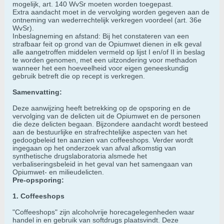
mogelijk, art. 140 WvSr moeten worden toegepast.
Extra aandacht moet in de vervolging worden gegeven aan de
ontneming van wederrechtelijk verkregen voordeel (art. 36e
WvSr).
Inbeslagneming en afstand: Bij het constateren van een
strafbaar feit op grond van de Opiumwet dienen in elk geval
alle aangetroffen middelen vermeld op lijst I en/of II in beslag
te worden genomen, met een uitzondering voor methadon
wanneer het een hoeveelheid voor eigen geneeskundig
gebruik betreft die op recept is verkregen.
Samenvatting:
Deze aanwijzing heeft betrekking op de opsporing en de
vervolging van de delicten uit de Opiumwet en de personen
die deze delicten begaan. Bijzondere aandacht wordt besteed
aan de bestuurlijke en strafrechtelijke aspecten van het
gedoogbeleid ten aanzien van coffeeshops. Verder wordt
ingegaan op het onderzoek van afval afkomstig van
synthetische drugslaboratoria alsmede het
verbaliseringsbeleid in het geval van het samengaan van
Opiumwet- en milieudelicten.
Pre-opsporing:
1. Coffeeshops
"Coffeeshops" zijn alcoholvrije horecagelegenheden waar
handel in en gebruik van softdrugs plaatsvindt. Deze