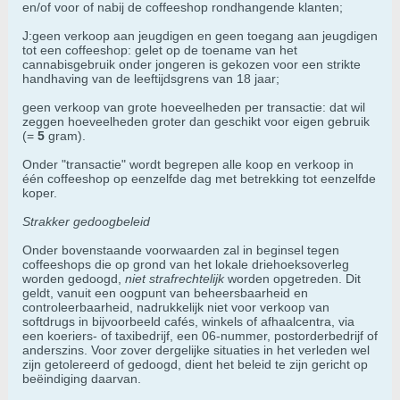
en/of voor of nabij de coffeeshop rondhangende klanten;
J:geen verkoop aan jeugdigen en geen toegang aan jeugdigen
tot een coffeeshop: gelet op de toename van het
cannabisgebruik onder jongeren is gekozen voor een strikte
handhaving van de leeftijdsgrens van 18 jaar;
geen verkoop van grote hoeveelheden per transactie: dat wil
zeggen hoeveelheden groter dan geschikt voor eigen gebruik
(=
5
gram).
Onder "transactie" wordt begrepen alle koop en verkoop in
één coffeeshop op eenzelfde dag met betrekking tot eenzelfde
koper.
Strakker gedoogbeleid
Onder bovenstaande voorwaarden zal in beginsel tegen
coffeeshops die op grond van het lokale driehoeksoverleg
worden gedoogd,
niet strafrechtelijk
worden opgetreden. Dit
geldt, vanuit een oogpunt van beheersbaarheid en
controleerbaarheid, nadrukkelijk niet voor verkoop van
softdrugs in bijvoorbeeld cafés, winkels of afhaalcentra, via
een koeriers- of taxibedrijf, een 06-nummer, postorderbedrijf of
anderszins. Voor zover dergelijke situaties in het verleden wel
zijn getolereerd of gedoogd, dient het beleid te zijn gericht op
beëindiging daarvan.