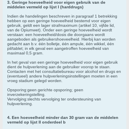
3. Geringe hoeveelheid voor eigen gebruik van de
middelen vermeld op lijst I (harddrugs)
Indien de handelingen beschreven in paragraaf 1 betrekking
hebben op een geringe hoeveelheid bestemd voor eigen
gebruik, geldt een lager strafmaximum (artikel 10, vijfde lid,
van de Opiumwet). Onder een geringe hoeveelheid wordt
verstaan: een hoeveelheid/dosis die doorgaans wordt
aangeboden als gebruikershoeveelheid. Hierbij kan worden
gedacht aan b.v. één bolletje, één ampule, één wikkel, één
pil/tablet; in elk geval een aangetroffen hoeveelheid van
maximaal 0,5 gram.
In het geval van een geringe hoeveelheid voor eigen gebruik
dient de hulpverlening aan de gebruiker voorop te staan.
Contacten met het consultatiebureau voor alcohol en drugs en
(eventueel) andere hulpverleningsinstellingen moeten in een
vroeg stadium gelegd worden.
Opsporing:geen gerichte opsporing; geen
inverzekeringstelling.
Vervolging:slechts vervolging ter ondersteuning van
hulpverlening.
4. Een hoeveelheid minder dan 30 gram van de middelen
vermeld op lijst II onderdeel b