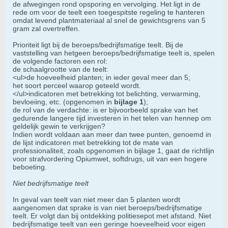
de afwegingen rond opsporing en vervolging. Het ligt in de
rede om voor de teelt een toegespitste regeling te hanteren
omdat levend plantmateriaal al snel de gewichtsgrens van 5
gram zal overtreffen.
Prioriteit ligt bij de beroeps/bedrijfsmatige teelt. Bij de
vaststelling van hetgeen beroeps/bedrijfsmatige teelt is, spelen
de volgende factoren een rol:
de schaalgrootte van de teelt:
<ul>de hoeveelheid planten; in ieder geval meer dan 5;
het soort perceel waarop geteeld wordt.
</ul>indicatoren met betrekking tot belichting, verwarming,
bevloeiing, etc. (opgenomen in
bijlage 1
);
de rol van de verdachte: is er bijvoorbeeld sprake van het
gedurende langere tijd investeren in het telen van hennep om
geldelijk gewin te verkrijgen?
Indien wordt voldaan aan meer dan twee punten, genoemd in
de lijst indicatoren met betrekking tot de mate van
professionaliteit, zoals opgenomen in bijlage 1, gaat de richtlijn
voor strafvordering Opiumwet, softdrugs, uit van een hogere
beboeting.
Niet bedrijfsmatige teelt
In geval van teelt van niet meer dan 5 planten wordt
aangenomen dat sprake is van niet beroeps/bedrijfsmatige
teelt. Er volgt dan bij ontdekking politiesepot met afstand. Niet
bedrijfsmatige teelt van een geringe hoeveelheid voor eigen