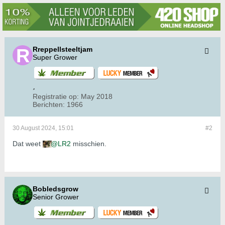
Rreppellsteeltjam
Super Grower
Registratie op:
May 2018
Berichten:
1966
30 August 2024, 15:01
#2
Dat weet
LR2
misschien.
Bobledsgrow
Senior Grower