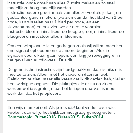
instructie jonge groei: van alles 2 stuks maken en zo snel
mogelijk zo hoog mogelijk worden.
instructie oudere groei: maak van alles zo veel als je kan, en
geslachtsorganen maken. (we zien dan dat het blad van 2 per
node, kan wisselen naar 1 blad per node, en een
zigzagpatroon) en ook zien we de eerste voorbloei.
Instructie bloei: minimaliseer de hoogte groei, minimaliseer de
bladgroei en investeer alles in bloemen.
Om een wietplant te laten gedragen zoals wij willen, moet het
ene signaal ophouden en de andere beginnen. Als die
signalen door elkaar gaan lopen, dan krijg je revegging of in
het geval van autoflowers.. Dus dit.
De genetische instructies zijn hardgebakken, daar is niks mis
mee zo te zien. Alleen met het uitvoeren daarvan wel.
Geinig om te zien, maar alle keren dat ik dit gezien heb, viel er
heel weinig te oogsten. Die pluimpjes die er nu op zitten
worden wel iets groter, maar het knippen daarvan is meer
werk dan dat het je oplevert.
Een wijs man zei ooit: Als je iets
niet
kunt vinden over wiet
kweken, dan wil je het blijkbaar niet graag genoeg weten.
Rommeltopic.
Buiten2016.
Buiten2015
.
Buiten2014
.