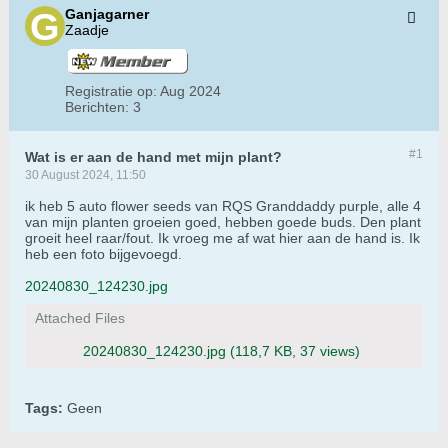
Ganjagarner
Zaadje
Registratie op:
Aug 2024
Berichten:
3
#1
Wat is er aan de hand met mijn plant?
30 August 2024, 11:50
ik heb 5 auto flower seeds van RQS Granddaddy purple, alle 4
van mijn planten groeien goed, hebben goede buds. Den plant
groeit heel raar/fout. Ik vroeg me af wat hier aan de hand is. Ik
heb een foto bijgevoegd.
20240830_124230.jpg
Attached Files
20240830_124230.jpg
(118,7 KB, 37 views)
Tags:
Geen