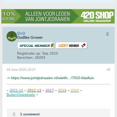
QnQ
Godlike Grower
Registratie op:
Sep 2010
Berichten:
26093
18 June 2020, 20:27
#2
->
https://www.jointjedraaien.nl/wietfo.../7910-bladluis
~
2011-12
~
2012-13
~
2017
~
2019
~
2020
~
BuitenQweeksels
~
1 comment