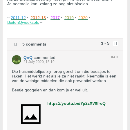
Ja neemolie kan, zolang ze nog niet bloeien.
~
2011-12
~
2012-13
~
2017
~
2019
~
2020
~
BuitenQweeksels
~
3 - 5
5 comments
QnQ
commented
#4.
3
21 July 2020, 15:19
Die huismiddeltjes zijn erop gericht om die beestjes te
raken. Het werkt niet als je ze niet raakt. Neemolie is een
van de weinige middelen die ook preventief werken.
Beetje googelen en dan kom je er wel uit.
https://youtu.be/Yp2zXV0f-cQ