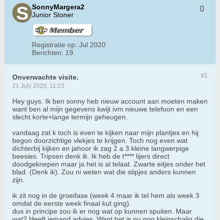
SonnyMargera2
Junior Stoner
Registratie op:
Jul 2020
Berichten:
19
#1
Onverwachte visite.
21 July 2020, 11:23
Hey guys. Ik ben sonny heb nieuw account aan moeten maken
want ben al mijn gegevens kwijt ivm nieuwe telefoon en een
slecht korte+lange termijn geheugen.
vandaag zat k toch is even te kijken naar mijn plantjes en hij
begon doorzichtige vlekjes te krijgen. Toch nog even wat
dichterbij kijken en jahoor ik zag 2 a 3 kleine langwerpige
beesies. Tripsen denk ik. Ik heb de t**** lijers direct
doodgeknepen maar ja het is al telaat. Zwarte eitjes onder het
blad. (Denk ik). Zou ni weten wat die stipjes anders kunnen
zijn.
ik zit nog in de groeifase (week 4 maar ik tel hem als week 3
omdat de eerste week finaal kut ging).
dus in principe zou ik er nog wat op kunnen spuiten. Maar
wat? Heeft iemand advies. Want het is nu nog kleinschalig die