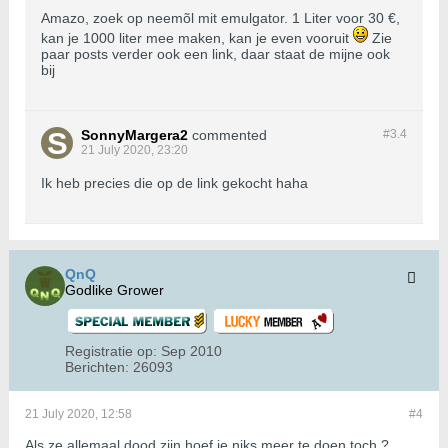
Amazo, zoek op neemõl mit emulgator. 1 Liter voor 30 €,
kan je 1000 liter mee maken, kan je even vooruit
Zie
paar posts verder ook een link, daar staat de mijne ook
bij
SonnyMargera2
commented
#3.
4
21 July 2020, 23:20
Ik heb precies die op de link gekocht haha
QnQ
Godlike Grower
Registratie op:
Sep 2010
Berichten:
26093
21 July 2020, 12:58
#4
Als ze allemaal dood zijn hoef je niks meer te doen toch ?