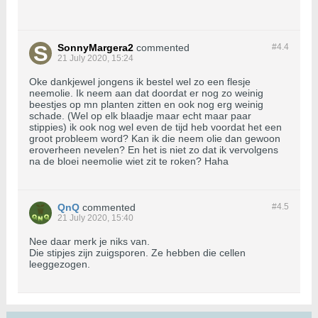
SonnyMargera2
commented
#4.
4
21 July 2020, 15:24
Oke dankjewel jongens ik bestel wel zo een flesje
neemolie. Ik neem aan dat doordat er nog zo weinig
beestjes op mn planten zitten en ook nog erg weinig
schade. (Wel op elk blaadje maar echt maar paar
stippies) ik ook nog wel even de tijd heb voordat het een
groot probleem word? Kan ik die neem olie dan gewoon
eroverheen nevelen? En het is niet zo dat ik vervolgens
na de bloei neemolie wiet zit te roken? Haha
QnQ
commented
#4.
5
21 July 2020, 15:40
Nee daar merk je niks van.
Die stipjes zijn zuigsporen. Ze hebben die cellen
leeggezogen.