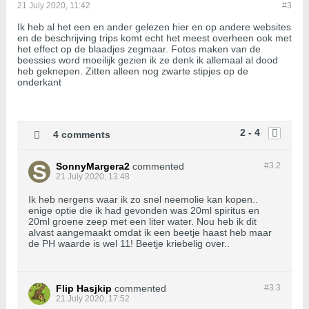
21 July 2020, 11:42
#3
Ik heb al het een en ander gelezen hier en op andere websites
en de beschrijving trips komt echt het meest overheen ook met
het effect op de blaadjes zegmaar. Fotos maken van de
beessies word moeilijk gezien ik ze denk ik allemaal al dood
heb geknepen. Zitten alleen nog zwarte stipjes op de
onderkant
2 - 4
4 comments
SonnyMargera2
commented
#3.
2
21 July 2020, 13:48
Ik heb nergens waar ik zo snel neemolie kan kopen..
enige optie die ik had gevonden was 20ml spiritus en
20ml groene zeep met een liter water. Nou heb ik dit
alvast aangemaakt omdat ik een beetje haast heb maar
de PH waarde is wel 11! Beetje kriebelig over..
Flip Hasjkip
commented
#3.
3
21 July 2020, 17:52