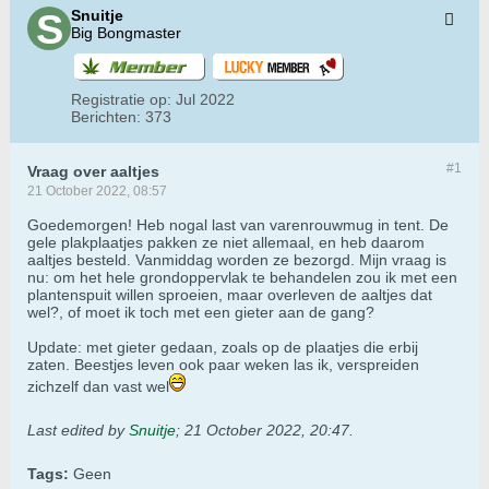
Snuitje
Big Bongmaster
Registratie op:
Jul 2022
Berichten:
373
#1
Vraag over aaltjes
21 October 2022, 08:57
Goedemorgen! Heb nogal last van varenrouwmug in tent. De
gele plakplaatjes pakken ze niet allemaal, en heb daarom
aaltjes besteld. Vanmiddag worden ze bezorgd. Mijn vraag is
nu: om het hele grondoppervlak te behandelen zou ik met een
plantenspuit willen sproeien, maar overleven de aaltjes dat
wel?, of moet ik toch met een gieter aan de gang?
Update: met gieter gedaan, zoals op de plaatjes die erbij
zaten. Beestjes leven ook paar weken las ik, verspreiden
zichzelf dan vast wel
Last edited by
Snuitje
;
21 October 2022, 20:47
.
Tags:
Geen