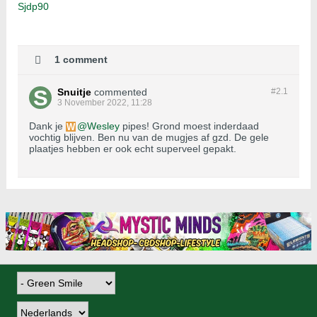
Sjdp90
1 comment
Snuitje
commented
#2.
1
3 November 2022, 11:28
Dank je
Wesley
pipes! Grond moest inderdaad
vochtig blijven. Ben nu van de mugjes af gzd. De gele
plaatjes hebben er ook echt superveel gepakt.