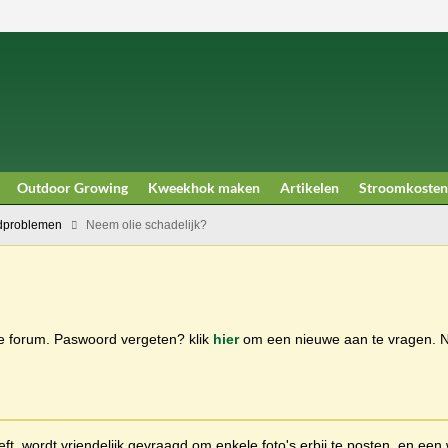
Outdoor Growing
Kweekhok maken
Artikelen
Stroomkosten
dproblemen
Neem olie schadelijk?
ge forum. Paswoord vergeten? klik
hier
om een nieuwe aan te vragen.
t, wordt vriendelijk gevraagd om enkele foto's erbij te posten, en een 