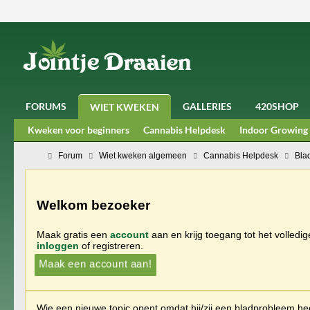
FORUMS
GALLERIES
420SHOP
WIET KWEKEN
Kweken voor beginners
Cannabis Helpdesk
Indoor Growing
Forum
Wiet kweken algemeen
Cannabis Helpdesk
Bla
Welkom bezoeker
Maak gratis een
account
aan en krijg toegang tot het volledi
inloggen
of registreren.
Maak een account aan!
Wie een nieuwe topic opent omdat hij/zij een bladprobleem heef