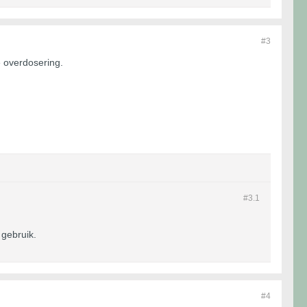
#3
e overdosering.
#3.
1
 gebruik.
#4