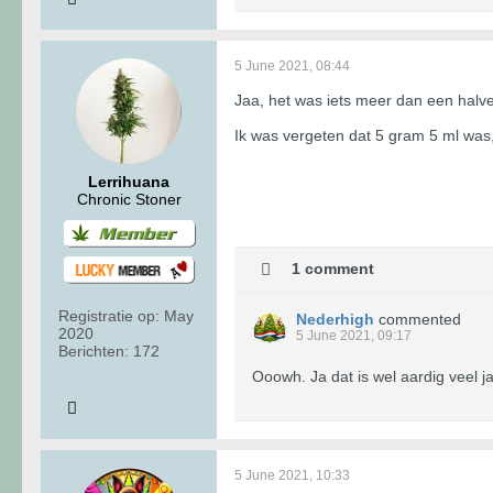
5 June 2021, 08:44
Jaa, het was iets meer dan een halve 
Ik was vergeten dat 5 gram 5 ml was
Lerrihuana
Chronic Stoner
1 comment
Registratie op:
May
Nederhigh
commented
2020
5 June 2021, 09:17
Berichten:
172
Ooowh. Ja dat is wel aardig veel j
5 June 2021, 10:33