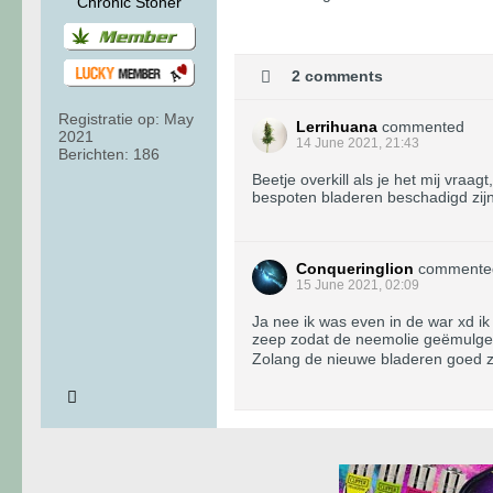
Chronic Stoner
2 comments
Registratie op:
May
Lerrihuana
commented
2021
14 June 2021, 21:43
Berichten:
186
Beetje overkill als je het mij vraag
bespoten bladeren beschadigd zijn 
Conqueringlion
commente
15 June 2021, 02:09
Ja nee ik was even in de war xd i
zeep zodat de neemolie geëmulgeer
Zolang de nieuwe bladeren goed zijn