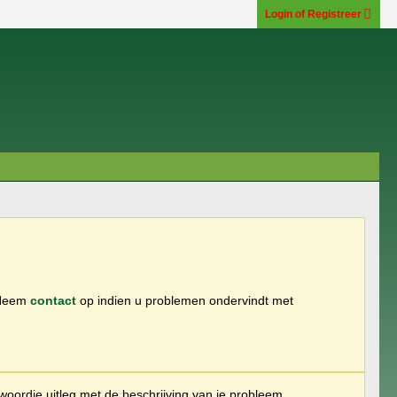
Login of Registreer
 Neem
contact
op indien u problemen ondervindt met
woordje uitleg met de beschrijving van je probleem.