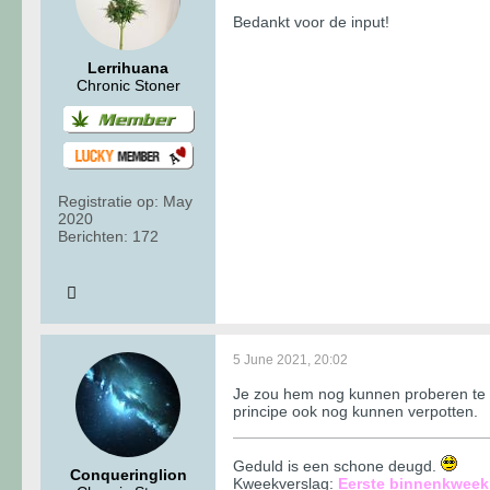
Bedankt voor de input!
Lerrihuana
Chronic Stoner
Registratie op:
May
2020
Berichten:
172
5 June 2021, 20:02
Je zou hem nog kunnen proberen te re
principe ook nog kunnen verpotten.
Geduld is een schone deugd.
Conqueringlion
Kweekverslag:
Eerste binnenkweek 