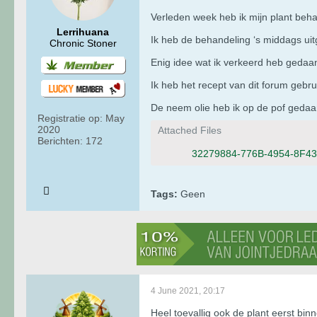
Verleden week heb ik mijn plant beha
Lerrihuana
Ik heb de behandeling ‘s middags uit
Chronic Stoner
Enig idee wat ik verkeerd heb gedaa
Ik heb het recept van dit forum gebru
De neem olie heb ik op de pof gedaan
Registratie op:
May
2020
Attached Files
Berichten:
172
32279884-776B-4954-8F4
Tags:
Geen
4 June 2021, 20:17
Heel toevallig ook de plant eerst b