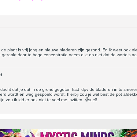
t, de plant is vrij jong en nieuwe bladeren zijn gezond. En ik weet ook nie
geraakt door te hoge concentratie neem olie en niet dat de wortels aang
d
k dacht dat je dat in de grond gegoten had idpv de bladeren in te smer
d wordt en weg gespoeld wordt, hierbij zou je wel best de pot afdekke
 zou ik idd er ook niet te veel me inzitten. ✌️suc6