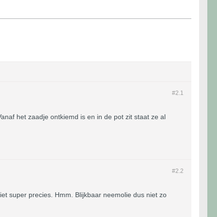
#2.
1
anaf het zaadje ontkiemd is en in de pot zit staat ze al
#2.
2
niet super precies. Hmm. Blijkbaar neemolie dus niet zo