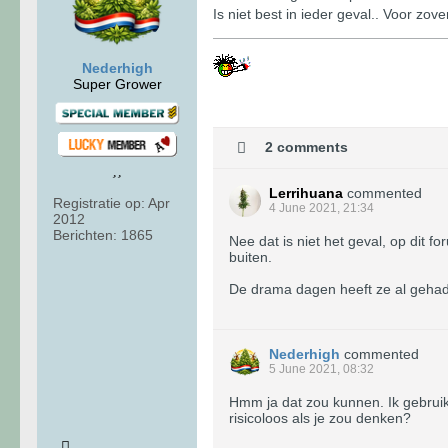
Is niet best in ieder geval.. Voor zov
Nederhigh
Super Grower
2 comments
Lerrihuana
commented
Registratie op:
Apr
4 June 2021, 21:34
2012
Berichten:
1865
Nee dat is niet het geval, op dit f
buiten.
De drama dagen heeft ze al gehad,
Nederhigh
commented
5 June 2021, 08:32
Hmm ja dat zou kunnen. Ik gebruik 
risicoloos als je zou denken?