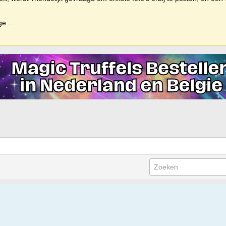
ige
...