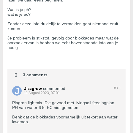
laten we daar eens beginnen.
Wat is je ph?
wat is je ec?
Zonder deze info duidelijk te vermelden gaat niemand eruit
komen.
Je probleem is stikstof, gevolg door blokkades maar wat de
oorzaak ervan is hebben we echt bovenstaande info van je
nodig
3 comments
Jizzgrow
commented
#3.
1
11 August 2023, 07:01
Plagron lightmix. Die gevoed met livingsoil feedingplan.
PH van water 6.5. EC niet gemeten.
Denk dat de blokkades voornamelijk uit tekort aan water
kwamen.