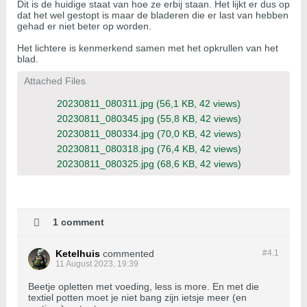
Dit is de huidige staat van hoe ze erbij staan. Het lijkt er dus op
dat het wel gestopt is maar de bladeren die er last van hebben
gehad er niet beter op worden.
Het lichtere is kenmerkend samen met het opkrullen van het
blad.
Attached Files
20230811_080311.jpg
(56,1 KB, 42 views)
20230811_080345.jpg
(55,8 KB, 42 views)
20230811_080334.jpg
(70,0 KB, 42 views)
20230811_080318.jpg
(76,4 KB, 42 views)
20230811_080325.jpg
(68,6 KB, 42 views)
1 comment
Ketelhuis
commented
#4.
1
11 August 2023, 19:39
Beetje opletten met voeding, less is more. En met die
textiel potten moet je niet bang zijn ietsje meer (en