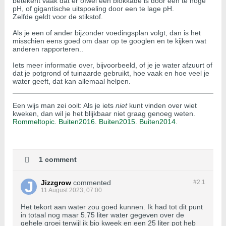
betekent vaak dat er ofwel een blokkade is door een te hoge
pH, of gigantische uitspoeling door een te lage pH.
Zelfde geldt voor de stikstof.
Als je een of ander bijzonder voedingsplan volgt, dan is het
misschien eens goed om daar op te googlen en te kijken wat
anderen rapporteren..
Iets meer informatie over, bijvoorbeeld, of je je water afzuurt of
dat je potgrond of tuinaarde gebruikt, hoe vaak en hoe veel je
water geeft, dat kan allemaal helpen.
Een wijs man zei ooit: Als je iets
niet
kunt vinden over wiet
kweken, dan wil je het blijkbaar niet graag genoeg weten.
Rommeltopic.
Buiten2016.
Buiten2015
.
Buiten2014
.
1 comment
Jizzgrow
commented
#2.
1
11 August 2023, 07:00
Het tekort aan water zou goed kunnen. Ik had tot dit punt
in totaal nog maar 5.75 liter water gegeven over de
gehele groei terwijl ik bio kweek en een 25 liter pot heb