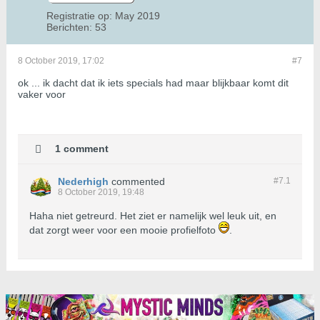
Registratie op:
May 2019
Berichten:
53
8 October 2019, 17:02
#7
ok ... ik dacht dat ik iets specials had maar blijkbaar komt dit
vaker voor
1 comment
Nederhigh
commented
#7.
1
8 October 2019, 19:48
Haha niet getreurd. Het ziet er namelijk wel leuk uit, en
dat zorgt weer voor een mooie profielfoto
.