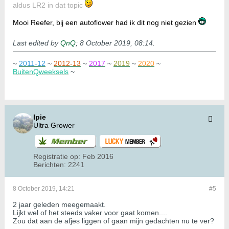
aldus LR2 in dat topic
Mooi Reefer, bij een autoflower
had ik dit nog niet gezien
Last edited by
QnQ
;
8 October 2019, 08:14
.
~
2011-12
~
2012-13
~
2017
~
2019
~
2020
~
BuitenQweeksels
~
Ipie
Ultra Grower
Registratie op:
Feb 2016
Berichten:
2241
8 October 2019, 14:21
#5
2 jaar geleden meegemaakt.
Lijkt wel of het steeds vaker voor gaat komen....
Zou dat aan de afjes liggen of gaan mijn gedachten nu te ver?