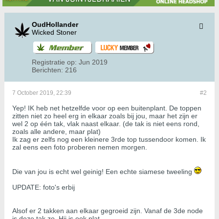
OudHollander
Wicked Stoner
Registratie op:
Jun 2019
Berichten:
216
7 October 2019, 22:39
#2
Yep! IK heb net hetzelfde voor op een buitenplant. De toppen
zitten niet zo heel erg in elkaar zoals bij jou, maar het zijn er
wel 2 op één tak, vlak naast elkaar. (de tak is niet eens rond,
zoals alle andere, maar plat)
Ik zag er zelfs nog een kleinere 3rde top tussendoor komen. Ik
zal eens een foto proberen nemen morgen.
Die van jou is echt wel geinig! Een echte siamese tweeling
UPDATE: foto's erbij
Alsof er 2 takken aan elkaar gegroeid zijn. Vanaf de 3de node
is deze tak zo. Hij is ook plat.