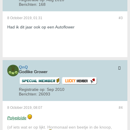
Berichten:
168
8 October 2019, 01:31
#3
Had ik dit jaar ook op een Autoflower
QnQ
Godlike Grower
Registratie op:
Sep 2010
Berichten:
26093
8 October 2019, 08:07
#4
Polyploïde
(of iets wat er op lijkt. Hormonaal een beetje in de knoop,