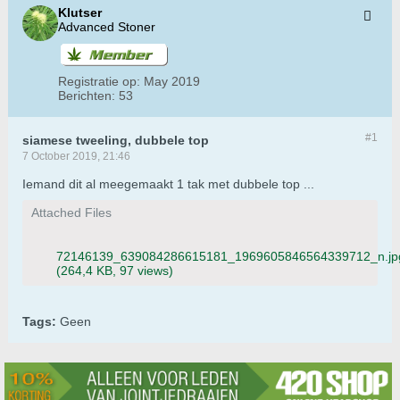
Klutser
Advanced Stoner
Registratie op:
May 2019
Berichten:
53
#1
siamese tweeling, dubbele top
7 October 2019, 21:46
Iemand dit al meegemaakt 1 tak met dubbele top ...
Attached Files
72146139_639084286615181_1969605846564339712_n.jp
(264,4 KB, 97 views)
Tags:
Geen