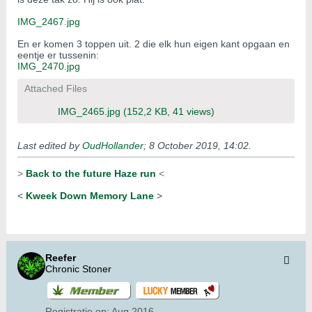
IMG_2467.jpg
En er komen 3 toppen uit. 2 die elk hun eigen kant opgaan en
eentje er tussenin:
IMG_2470.jpg
Attached Files
IMG_2465.jpg
(152,2 KB, 41 views)
Last edited by
OudHollander
;
8 October 2019, 14:02
.
>
Back to the future Haze run
<
<
Kweek Down Memory Lane
>
Reefer
Chronic Stoner
Registratie op:
Aug 2016