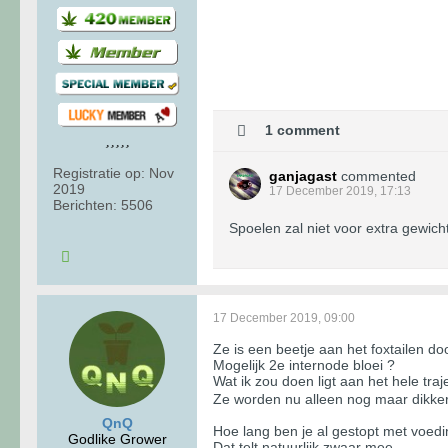
1 comment
Registratie op:
Nov
ganjagast
commented
2019
17 December 2019, 17:13
Berichten:
5506
Spoelen zal niet voor extra gewic
17 December 2019, 09:00
Ze is een beetje aan het foxtailen do
Mogelijk 2e internode bloei ?
Wat ik zou doen ligt aan het hele traj
Ze worden nu alleen nog maar dikker
QnQ
Hoe lang ben je al gestopt met voed
Godlike Grower
Dat telt natuurlijk zwaar mee.