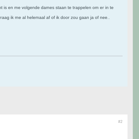
ht is en me volgende dames staan te trappelen om er in te
aag ik me al helemaal af of ik door zou gaan ja of nee..
#2