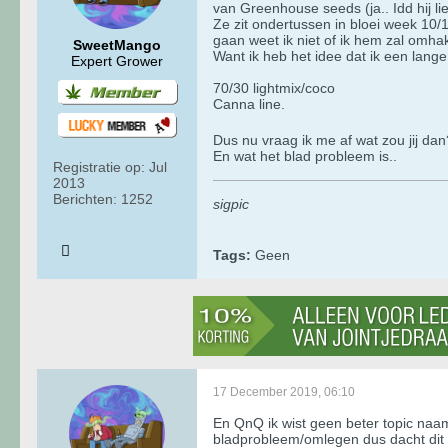
van Greenhouse seeds (ja.. Idd hij lie
Ze zit ondertussen in bloei week 10/
gaan weet ik niet of ik hem zal omha
SweetMango
Want ik heb het idee dat ik een lang
Expert Grower
70/30 lightmix/coco
Canna line.
Dus nu vraag ik me af wat zou jij da
En wat het blad probleem is..
Registratie op:
Jul
2013
Berichten:
1252
sigpic
Tags:
Geen
17 December 2019, 06:10
En QnQ ik wist geen beter topic naa
bladprobleem/omlegen dus dacht dit is