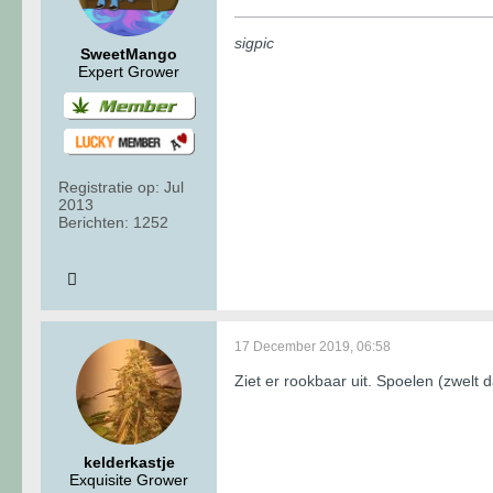
sigpic
SweetMango
Expert Grower
Registratie op:
Jul
2013
Berichten:
1252
17 December 2019, 06:58
Ziet er rookbaar uit. Spoelen (zwelt
kelderkastje
Exquisite Grower