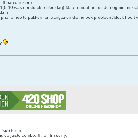
t ff banaan zien)
11(5-10 was eerste ekte bloeidag) Maar omdat het einde nog niet in zic
kken..
e pheno heb te pakken, en aangezien die nu ook probleem/block heeft vr
n?
m/sub forum..
 de juiste combo. If not, Im sorry.