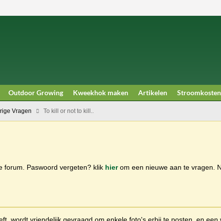
Outdoor Growing
Kweekhok maken
Artikelen
Stroomkosten
rige Vragen
To kill or not to kill..
ge forum. Paswoord vergeten? klik
hier
om een nieuwe aan te vragen.
t, wordt vriendelijk gevraagd om enkele foto's erbij te posten, en een 