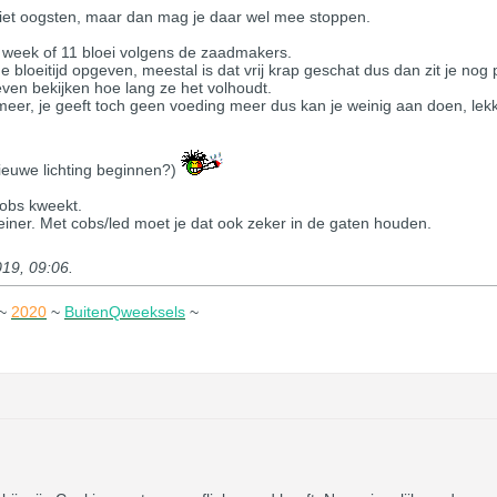
 niet oogsten, maar dan mag je daar wel mee stoppen.
n week of 11 bloei volgens de zaadmakers.
e bloeitijd opgeven, meestal is dat vrij krap geschat dus dan zit je nog
ven bekijken hoe lang ze het volhoudt.
t meer, je geeft toch geen voeding meer dus kan je weinig aan doen, l
nieuwe lichting beginnen?)
/cobs kweekt.
kleiner. Met cobs/led moet je dat ook zeker in de gaten houden.
19, 09:06
.
~
2020
~
BuitenQweeksels
~