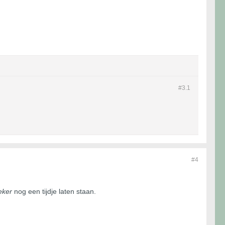
#3.
1
#4
eker
nog een tijdje laten staan.