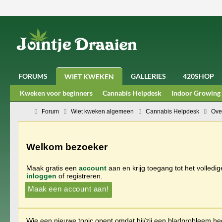
FORUMS
GALLERIES
420SHOP
WIET KWEKEN
Kweken voor beginners
Cannabis Helpdesk
Indoor Growing
Forum
Wiet kweken algemeen
Cannabis Helpdesk
Ove
Welkom bezoeker
Maak gratis een
account
aan en krijg toegang tot het volledi
inloggen
of registreren.
Maak een account aan!
Wie een nieuwe topic opent omdat hij/zij een bladprobleem heef