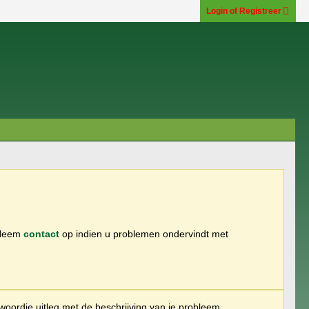
Login of Registreer
 Neem
contact
op indien u problemen ondervindt met
woordje uitleg met de beschrijving van je probleem.