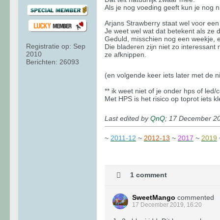
Als je nog voeding geeft kun je nog
Arjans Strawberry staat wel voor ee
Je weet wel wat dat betekent als ze d
Geduld, misschien nog een weekje, e
Registratie op:
Sep
Die bladeren zijn niet zo interessan
2010
ze afknippen.
Berichten:
26093
(en volgende keer iets later met de 
** ik weet niet of je onder hps of led
Met HPS is het risico op toprot iets 
Last edited by
QnQ
;
17 December 20
~
2011-12
~
2012-13
~
2017
~
2019
1 comment
SweetMango
commented
17 December 2019, 16:20