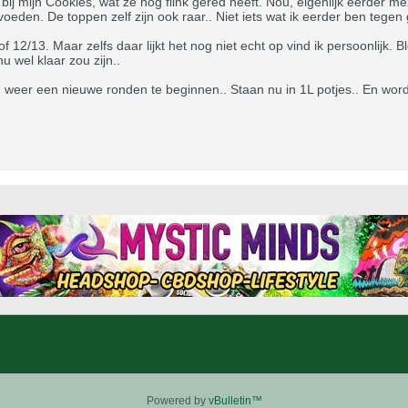
bij mijn Cookies, wat ze nog flink gered heeft. Nou, eigenlijk eerder me
eden. De toppen zelf zijn ook raar.. Niet iets wat ik eerder ben tegen g
2/13. Maar zelfs daar lijkt het nog niet echt op vind ik persoonlijk. Blo
 wel klaar zou zijn..
m weer een nieuwe ronden te beginnen.. Staan nu in 1L potjes.. En word
Powered by
vBulletin™