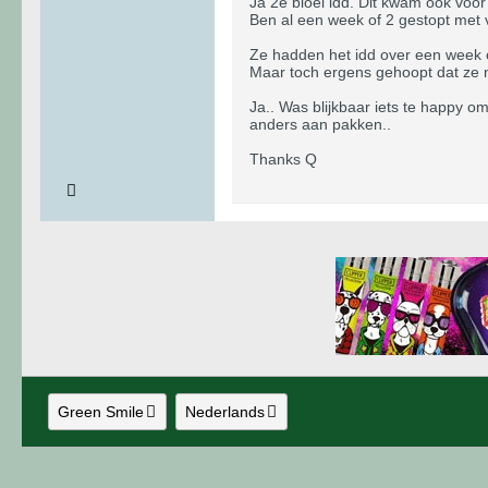
Ja 2e bloei idd. Dit kwam ook voor 
Ben al een week of 2 gestopt met vo
Ze hadden het idd over een week of 1
Maar toch ergens gehoopt dat ze nu
Ja.. Was blijkbaar iets te happy o
anders aan pakken..
Thanks Q
Green Smile
Nederlands