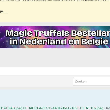
ige
...
D14D2AB.jpeg
0FDACCFA-8C7D-4A91-96FE-102E13EA1916.jpeg
Dat 