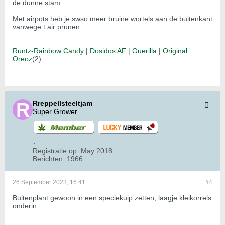
de dunne stam.
Met airpots heb je swso meer bruine wortels aan de buitenkant
vanwege t air prunen.
Runtz-Rainbow Candy
|
Dosidos AF
|
Guerilla
|
Original
Oreoz
(2)
Rreppellsteeltjam
Super Grower
Registratie op:
May 2018
Berichten:
1966
26 September 2023, 16:41
#4
Buitenplant gewoon in een speciekuip zetten, laagje kleikorrels
onderin.