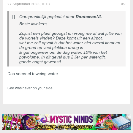
27 September 2023, 10:07
#9
Oorspronkelijk geplaatst door
RootsmanNL
Beste kwekers,
Zojuist een plant geoogst en vroeg me af wat jullie van
de wortels vinden? Deze komt uit een airpot.
wat me zelf opvalt is dat het water niet overal komt en
de grond op veel plekken droog is.
ik gaf ongeveer om de dag water, 10% van het
potvolume. In dit geval dus 2 lier per watergift.
goede oogst gewenst!
Das veeeeel teweing water
God was never on your side.
.