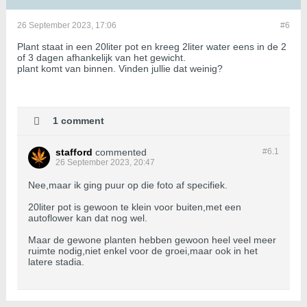
26 September 2023, 17:06
#6
Plant staat in een 20liter pot en kreeg 2liter water eens in de 2
of 3 dagen afhankelijk van het gewicht.
plant komt van binnen. Vinden jullie dat weinig?
1 comment
stafford
commented
#6.
1
26 September 2023, 20:47
Nee,maar ik ging puur op die foto af specifiek.
20liter pot is gewoon te klein voor buiten,met een
autoflower kan dat nog wel.
Maar de gewone planten hebben gewoon heel veel meer
ruimte nodig,niet enkel voor de groei,maar ook in het
latere stadia.