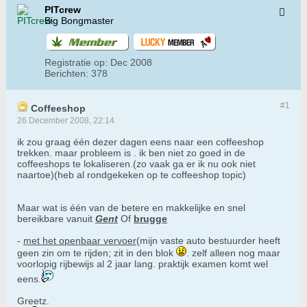
PITcrew
Big Bongmaster
Registratie op:
Dec 2008
Berichten:
378
#1
Coffeeshop
26 December 2008, 22:14
ik zou graag één dezer dagen eens naar een coffeeshop
trekken. maar probleem is . ik ben niet zo goed in de
coffeeshops te lokaliseren.(zo vaak ga er ik nu ook niet
naartoe)(heb al rondgekeken op te coffeeshop topic)
Maar wat is één van de betere en makkelijke en snel
bereikbare vanuit
Gent
Of
brugge
-
met het openbaar vervoer
(mijn vaste auto bestuurder heeft
geen zin om te rijden; zit in den blok
. zelf alleen nog maar
voorlopig rijbewijs al 2 jaar lang. praktijk examen komt wel
eens.
Greetz.