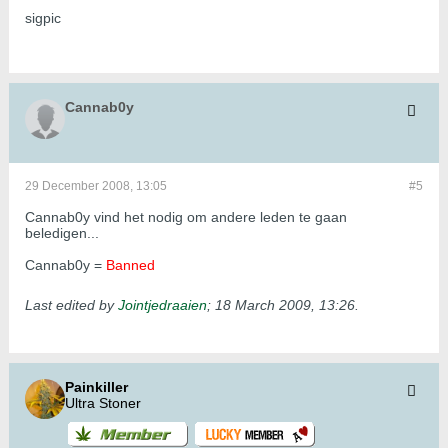
sigpic
Cannab0y
29 December 2008, 13:05
#5
Cannab0y vind het nodig om andere leden te gaan
beledigen...
Cannab0y =
Banned
Last edited by
Jointjedraaien
;
18 March 2009, 13:26
.
Painkiller
Ultra Stoner