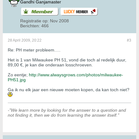
Gandhi Ganjamaster
Registratie op:
Nov 2008
Berichten:
466
28 April 2009, 20:22
#3
Re: PH meter probleem.....
Het is 1 van Milwaukee PH 51, vond die toch al redelijk duur,
89,00 €, je kan die onderaan losschroeven.
Zo eentje;
http://www.alwaysgrows.com/photos/milwaukee-
PH51.jpg
Ga ik nu elk jaar een nieuwe moeten kopen, da kan toch niet?
-"We learn more by looking for the answer to a question and
not finding it, then we do from learning the answer itself."