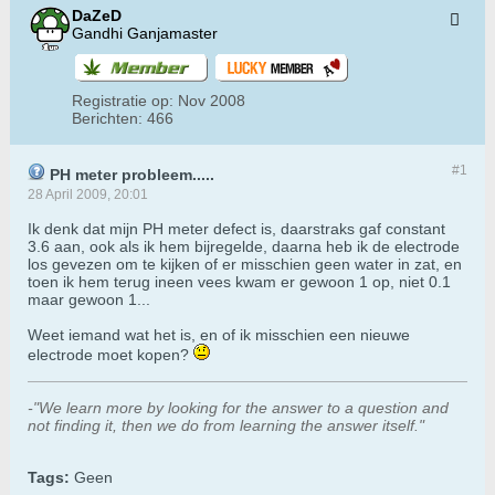
DaZeD
Gandhi Ganjamaster
Registratie op:
Nov 2008
Berichten:
466
#1
PH meter probleem.....
28 April 2009, 20:01
Ik denk dat mijn PH meter defect is, daarstraks gaf constant
3.6 aan, ook als ik hem bijregelde, daarna heb ik de electrode
los gevezen om te kijken of er misschien geen water in zat, en
toen ik hem terug ineen vees kwam er gewoon 1 op, niet 0.1
maar gewoon 1...
Weet iemand wat het is, en of ik misschien een nieuwe
electrode moet kopen?
-"We learn more by looking for the answer to a question and
not finding it, then we do from learning the answer itself."
Tags:
Geen