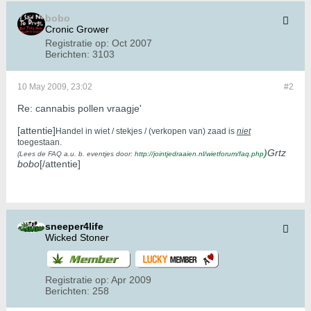
bobo
Cronic Grower
Registratie op:
Oct 2007
Berichten:
3103
10 May 2009, 23:02
#2
Re: cannabis pollen vraagje'
[attentie]
Handel in wiet / stekjes / (verkopen van) zaad is
niet
toegestaan.
)
Grtz
(Lees de FAQ a.u. b. eventjes door:
http://jointjedraaien.nl/wietforum/faq.php
bobo
[/attentie]
sneeper4life
Wicked Stoner
Registratie op:
Apr 2009
Berichten:
258