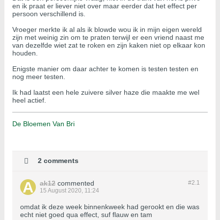
en ik praat er liever niet over maar eerder dat het effect per
persoon verschillend is.
Vroeger merkte ik al als ik blowde wou ik in mijn eigen wereld
zijn met weinig zin om te praten terwijl er een vriend naast me
van dezelfde wiet zat te roken en zijn kaken niet op elkaar kon
houden.
Enigste manier om daar achter te komen is testen testen en
nog meer testen.
Ik had laatst een hele zuivere silver haze die maakte me wel
heel actief.
De Bloemen Van Bri
2 comments
ak12
commented
#2.
1
15 August 2020, 11:24
omdat ik deze week binnenkweek had gerookt en die was
echt niet goed qua effect, suf flauw en tam