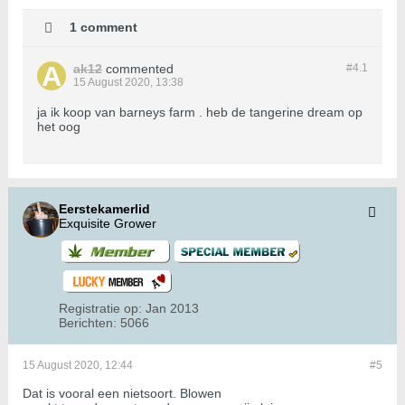
1 comment
ak12
commented
#4.
1
15 August 2020, 13:38
ja ik koop van barneys farm . heb de tangerine dream op
het oog
Eerstekamerlid
Exquisite Grower
Registratie op:
Jan 2013
Berichten:
5066
15 August 2020, 12:44
#5
Dat is vooral een nietsoort. Blowen