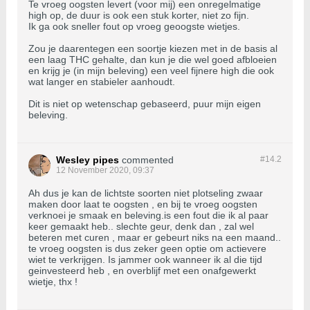
Te vroeg oogsten levert (voor mij) een onregelmatige
high op, de duur is ook een stuk korter, niet zo fijn.
Ik ga ook sneller fout op vroeg geoogste wietjes.
Zou je daarentegen een soortje kiezen met in de basis al
een laag THC gehalte, dan kun je die wel goed afbloeien
en krijg je (in mijn beleving) een veel fijnere high die ook
wat langer en stabieler aanhoudt.
Dit is niet op wetenschap gebaseerd, puur mijn eigen
beleving.
Wesley pipes
commented
#14.
2
12 November 2020, 09:37
Ah dus je kan de lichtste soorten niet plotseling zwaar
maken door laat te oogsten , en bij te vroeg oogsten
verknoei je smaak en beleving.is een fout die ik al paar
keer gemaakt heb.. slechte geur, denk dan , zal wel
beteren met curen , maar er gebeurt niks na een maand..
te vroeg oogsten is dus zeker geen optie om actievere
wiet te verkrijgen. Is jammer ook wanneer ik al die tijd
geinvesteerd heb , en overblijf met een onafgewerkt
wietje, thx !