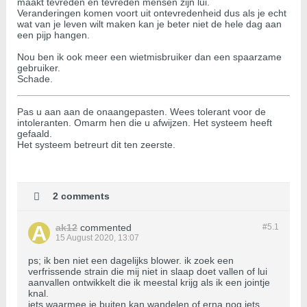
​​​​maakt tevreden en tevreden mensen zijn lui.
Veranderingen komen voort uit ontevredenheid dus als je echt
wat van je leven wilt maken kan je beter niet de hele dag aan
een pijp hangen.
Nou ben ik ook meer een wietmisbruiker dan een spaarzame
gebruiker.
Schade.
Pas u aan aan de onaangepasten. Wees tolerant voor de
intoleranten. Omarm hen die u afwijzen. Het systeem heeft
gefaald.
Het systeem betreurt dit ten zeerste.
2 comments
ak12
commented
#5.
1
15 August 2020, 13:07
ps; ik ben niet een dagelijks blower. ik zoek een
verfrissende strain die mij niet in slaap doet vallen of lui
aanvallen ontwikkelt die ik meestal krijg als ik een jointje
knal.
iets waarmee je buiten kan wandelen of erna nog iets