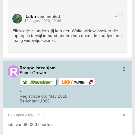
Italbri
commented
#2.
2
15 August 2020, 12:06
Elk wietje is anders. jij kan een White widow kweken die
top top is terwijl iemand anders van dezelfde zaadjes een
matig widowtje kweekt.
Rreppellsteeltjam
Super Grower
Registratie op:
May 2018
Berichten:
1966
15 August 2020, 12:12
#3
Iets van 80.000 soorten.