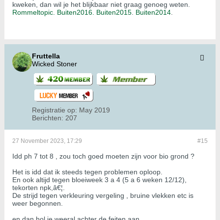
kweken, dan wil je het blijkbaar niet graag genoeg weten.
Rommeltopic.
Buiten2016.
Buiten2015
.
Buiten2014
.
Fruttella
Wicked Stoner
Registratie op:
May 2019
Berichten:
207
27 November 2023, 17:29
#15
Idd ph 7 tot 8 , zou toch goed moeten zijn voor bio grond ?
Het is idd dat ik steeds tegen problemen oploop.
En ook altijd tegen bloeiweek 3 a 4 (5 a 6 weken 12/12),
tekorten npk,â€¦.
De strijd tegen verkleuring vergeling , bruine vlekken etc is
weer begonnen.
en dan hol je weeral achter de feiten aan ,