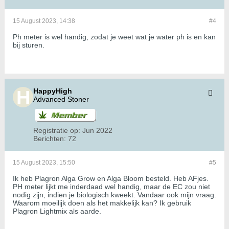
15 August 2023, 14:38
#4
Ph meter is wel handig, zodat je weet wat je water ph is en kan
bij sturen.
HappyHigh
Advanced Stoner
Registratie op:
Jun 2022
Berichten:
72
15 August 2023, 15:50
#5
Ik heb Plagron Alga Grow en Alga Bloom besteld. Heb AFjes.
PH meter lijkt me inderdaad wel handig, maar de EC zou niet
nodig zijn, indien je biologisch kweekt. Vandaar ook mijn vraag.
Waarom moeilijk doen als het makkelijk kan? Ik gebruik
Plagron Lightmix als aarde.