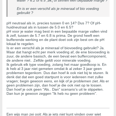
water ? 6.2 of 6.5 ,â€¦ of binnen een bepaalde marge ?
En is er een verschil als je mineraal of bio voeding
gebruikt ?
pH neutraal als in, precies tussen 0 en 14? Dus 7? Of pH-
huidneutraal als in tussen de 5.0 en 6.5?
pH voor je water mag best in een bepaalde marge vallen vind
ik zelf, tussen de 5.7 en 6.8 is prima. De grond heeft een
bufferende werking en de plant doet ook zijn best om de pH
lokaal te regelen.
Is er een verschil als je mineraal of biovoeding gebruikt? Ja.
Maar dat hangt echt per merk voeding af, de ene biovoeding is
zuur, de andere basisch, de een bevat een buffercomponent,
de andere niet.. Zelfde geldt voor minerale voeding.
Ik gebruik elk type voeding, zolang het maar goedkoop is. En
ik heb al 3 jaar niet gemeten omdat ik al zeker 3 jaar geen
problemen tegenkom. Dus dan hoef ik ook niet bij te sturen. Ik
denk dat dat een goed startpunt is voor iedereen met zulke
vragen; begin gewoon eens, en kijk of je problemen ziet. Als er
geen problemen zijn, dan hoef je die ook niet op te lossen.
Dan hoef je ook geen "Als.. Dan" scenario's uit te stippelen.
Dan kun je gewoon zeggen "Ik heb nu geen probleem".
Een wijs man zei ooit: Als je iets
niet
kunt vinden over wiet