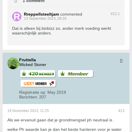
1 comment
Rreppellsteeltjam
commented
#12.
1
13 September 2023, 09:35
Dat is alleen bij biobizz zo, ander merk voeding werkt
waarschijnlijk anders.
Fruttella
Wicked Stoner
Registratie op:
May 2019
Berichten:
207
19 November 2023, 11:25
#13
Als we ervanuit gaan dat je grondmengsel ph neutraal is .
welke Ph waarde kan je dan het beste hanteren voor je water