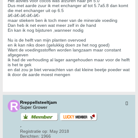
Het advies voor cocos was afzuren naar ph 5.0
Dus met aarde zuur ik met enchanger af tot 5.7a5.8 dan komt
die met enchanger uit op 6.5
â€‹â€‹â€‹â€‹â€‹
maar stiekem ben ik toch meer van de minerale voeding
Dan heb ik net even wat meer zelf in de hand
En kan ik nog bijsturen ,wanneer nodig
Nu is de helft van mijn planten overvoed
en ik kan niks doen (gelukkig doen ze het nog goed)
Want de voedingsstoffen worden langzaam maar constant
afgegeven
ik had de verhouding al lager aangehouden maar voor de helft
is het te gek
en dat zou je biet verwachten van dat kleine beetje poeder wat
ik door de aarde moest mengen
Rreppellsteeltjam
Super Grower
Registratie op:
May 2018
Berichten:
1966