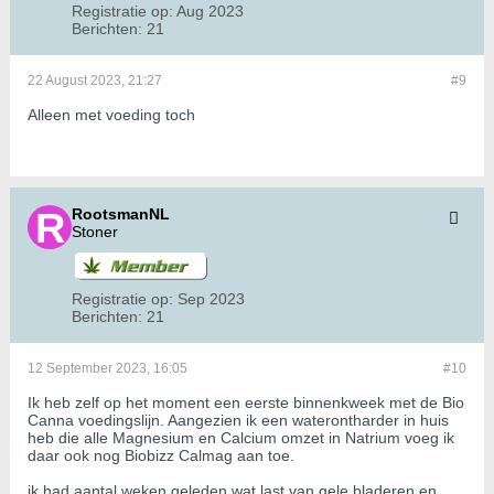
Registratie op:
Aug 2023
Berichten:
21
22 August 2023, 21:27
#9
Alleen met voeding toch
RootsmanNL
Stoner
Registratie op:
Sep 2023
Berichten:
21
12 September 2023, 16:05
#10
Ik heb zelf op het moment een eerste binnenkweek met de Bio
Canna voedingslijn. Aangezien ik een waterontharder in huis
heb die alle Magnesium en Calcium omzet in Natrium voeg ik
daar ook nog Biobizz Calmag aan toe.
ik had aantal weken geleden wat last van gele bladeren en