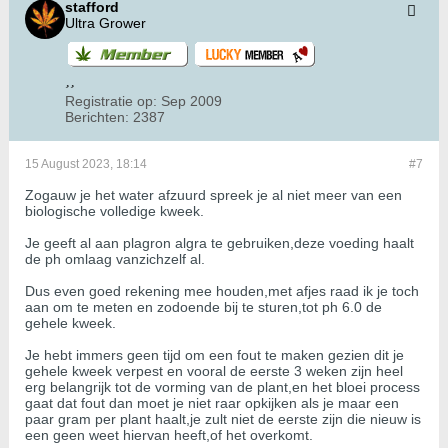
stafford
Ultra Grower
Registratie op:
Sep 2009
Berichten:
2387
15 August 2023, 18:14
#7
Zogauw je het water afzuurd spreek je al niet meer van een
biologische volledige kweek.
Je geeft al aan plagron algra te gebruiken,deze voeding haalt
de ph omlaag vanzichzelf al.
Dus even goed rekening mee houden,met afjes raad ik je toch
aan om te meten en zodoende bij te sturen,tot ph 6.0 de
gehele kweek.
Je hebt immers geen tijd om een fout te maken gezien dit je
gehele kweek verpest en vooral de eerste 3 weken zijn heel
erg belangrijk tot de vorming van de plant,en het bloei process
gaat dat fout dan moet je niet raar opkijken als je maar een
paar gram per plant haalt,je zult niet de eerste zijn die nieuw is
een geen weet hiervan heeft,of het overkomt.