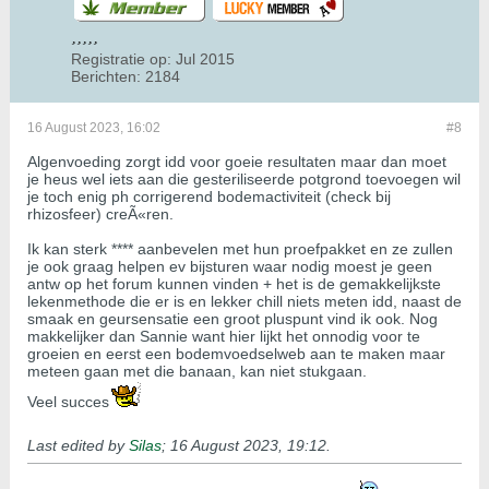
Registratie op:
Jul 2015
Berichten:
2184
16 August 2023, 16:02
#8
Algenvoeding zorgt idd voor goeie resultaten maar dan moet
je heus wel iets aan die gesteriliseerde potgrond toevoegen wil
je toch enig ph corrigerend bodemactiviteit (check bij
rhizosfeer) creÃ«ren.
Ik kan sterk **** aanbevelen met hun proefpakket en ze zullen
je ook graag helpen ev bijsturen waar nodig moest je geen
antw op het forum kunnen vinden + het is de gemakkelijkste
lekenmethode die er is en lekker chill niets meten idd, naast de
smaak en geursensatie een groot pluspunt vind ik ook. Nog
makkelijker dan Sannie want hier lijkt het onnodig voor te
groeien en eerst een bodemvoedselweb aan te maken maar
meteen gaan met die banaan, kan niet stukgaan.
Veel succes
Last edited by
Silas
;
16 August 2023, 19:12
.