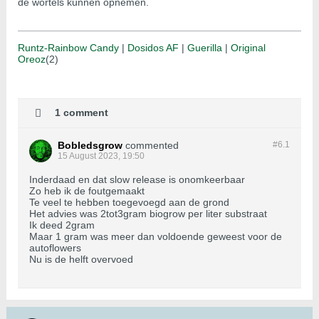
de wortels kunnen opnemen.
Runtz-Rainbow Candy
|
Dosidos AF
|
Guerilla
|
Original
Oreoz
(2)
1 comment
Bobledsgrow
commented
#6.
1
15 August 2023, 19:50
Inderdaad en dat slow release is onomkeerbaar
Zo heb ik de foutgemaakt
Te veel te hebben toegevoegd aan de grond
Het advies was 2tot3gram biogrow per liter substraat
Ik deed 2gram
Maar 1 gram was meer dan voldoende geweest voor de
autoflowers
Nu is de helft overvoed