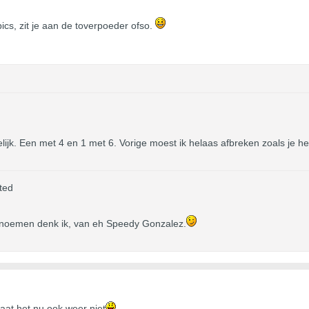
pics, zit je aan de toverpoeder ofso.
lijk. Een met 4 en 1 met 6. Vorige moest ik helaas afbreken zoals je h
ted
 noemen denk ik, van eh Speedy Gonzalez.
aat het nu ook weer niet