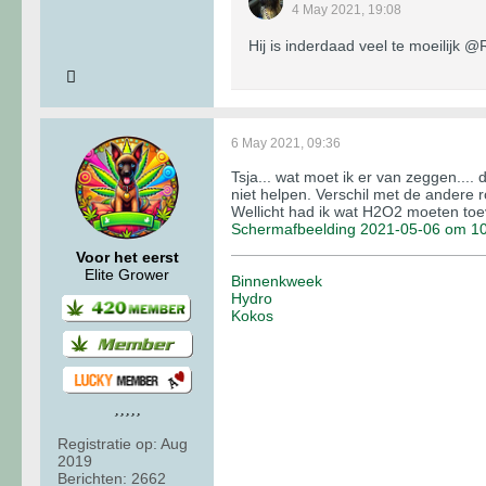
4 May 2021, 19:08
Hij is inderdaad veel te moeilijk @
6 May 2021, 09:36
Tsja... wat moet ik er van zeggen....
niet helpen. Verschil met de andere 
Wellicht had ik wat H2O2 moeten toevoe
Schermafbeelding 2021-05-06 om 10
Voor het eerst
Elite Grower
Binnenkweek
Hydro
Kokos
Registratie op:
Aug
2019
Berichten:
2662