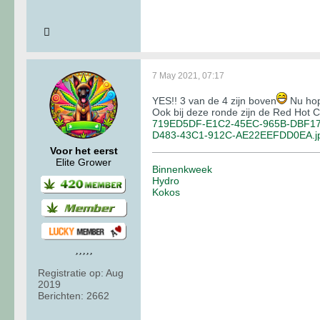
7 May 2021, 07:17
YES!! 3 van de 4 zijn boven
Nu hope
Ook bij deze ronde zijn de Red Hot C
719ED5DF-E1C2-45EC-965B-DBF17
D483-43C1-912C-AE22EEFDD0EA.j
Voor het eerst
Elite Grower
Binnenkweek
Hydro
Kokos
Registratie op:
Aug
2019
Berichten:
2662