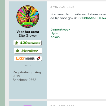
3 May 2021, 12:37
Startwaarden.... uiteraard staan ze e
de tijd voor gok ik.
38080AA3-ECF6-
Binnenkweek
Voor het eerst
Hydro
Elite Grower
Kokos
Registratie op:
Aug
2019
Berichten:
2662