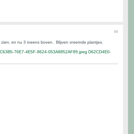
#6
e zien, en nu 3 ineens boven.. Blijven vreemde plantjes.
C63B5-76E7-4E5F-8624-053A8852AF89.jpeg
D62CD4E0-