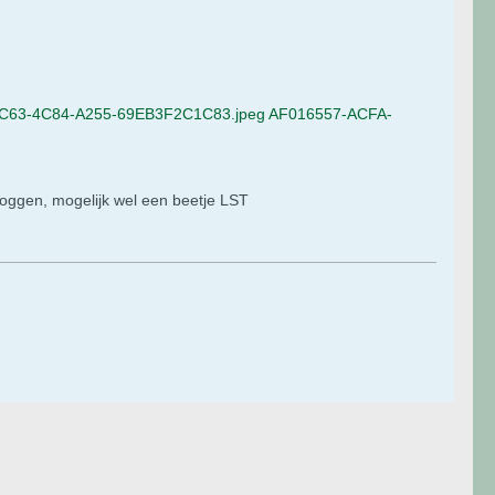
C63-4C84-A255-69EB3F2C1C83.jpeg
AF016557-ACFA-
croggen, mogelijk wel een beetje LST