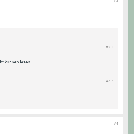
#3
#3.
1
ebt kunnen lezen
#3.
2
#4