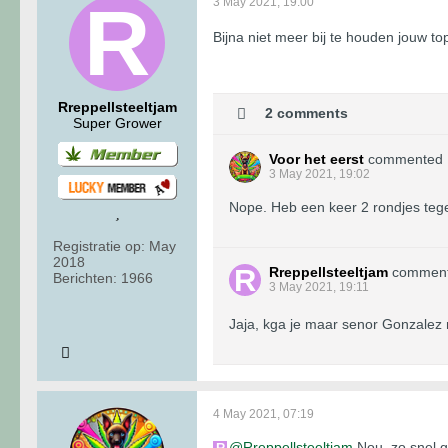
3 May 2021, 19:00
Bijna niet meer bij te houden jouw to
Rreppellsteeltjam
2 comments
Super Grower
Voor het eerst
commented
3 May 2021, 19:02
Nope. Heb een keer 2 rondjes tege
Registratie op:
May
2018
Rreppellsteeltjam
commen
Berichten:
1966
3 May 2021, 19:11
Jaja, kga je maar senor Gonzalez
4 May 2021, 07:19
Rreppellsteeltjam
Nou, zo snel g