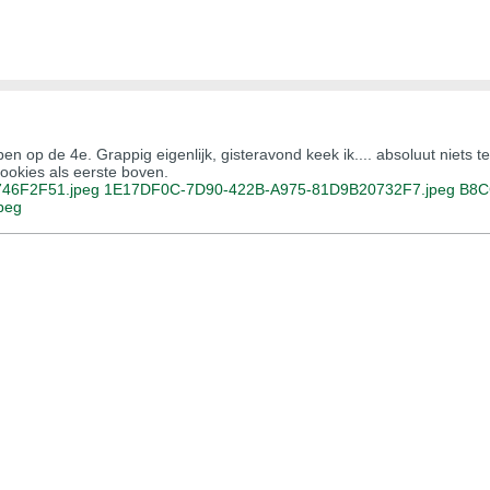
n op de 4e. Grappig eigenlijk, gisteravond keek ik.... absoluut niets t
ookies als eerste boven.
46F2F51.jpeg
1E17DF0C-7D90-422B-A975-81D9B20732F7.jpeg
B8C
peg