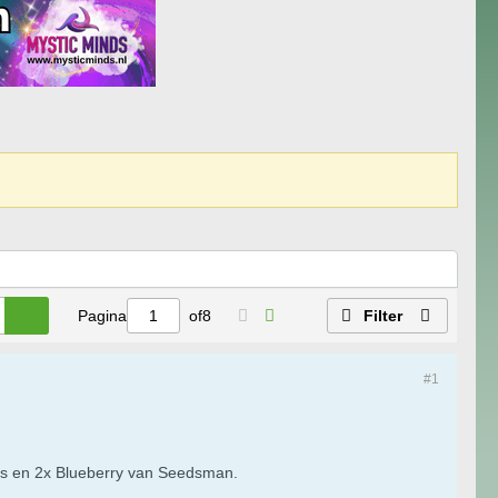
Pagina
of
8
Filter
#1
ds en 2x Blueberry van Seedsman.