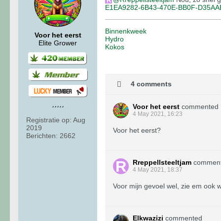
E1EA9282-6B43-470E-BB0F-D35AA
Binnenkweek
Voor het eerst
Hydro
Elite Grower
Kokos
4 comments
Voor het eerst
commented
4 May 2021, 16:23
Registratie op:
Aug
2019
Voor het eerst?
Berichten:
2662
Rreppellsteeltjam
commen
4 May 2021, 18:37
Voor mijn gevoel wel, zie em ook 
Elkwazizi
commented