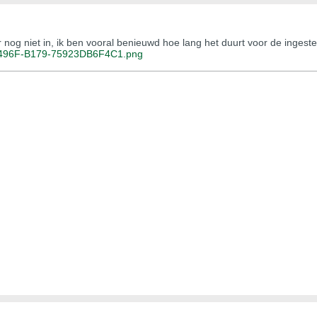
r nog niet in, ik ben vooral benieuwd hoe lang het duurt voor de ingest
496F-B179-75923DB6F4C1.png