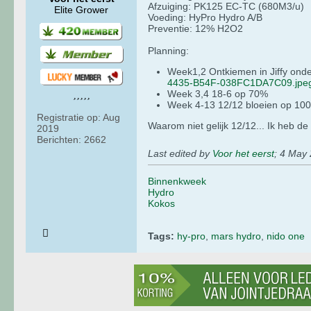
Afzuiging: PK125 EC-TC (680M3/u)
Elite Grower
Voeding: HyPro Hydro A/B
Preventie: 12% H2O2
Planning:
Week1,2 Ontkiemen in Jiffy on
4435-B54F-038FC1DA7C09.jpe
Week 3,4 18-6 op 70%
Week 4-13 12/12 bloeien op 10
Registratie op:
Aug
Waarom niet gelijk 12/12... Ik heb de
2019
Berichten:
2662
Last edited by
Voor het eerst
;
4 May 
Binnenkweek
Hydro
Kokos
Tags:
hy-pro
,
mars hydro
,
nido one