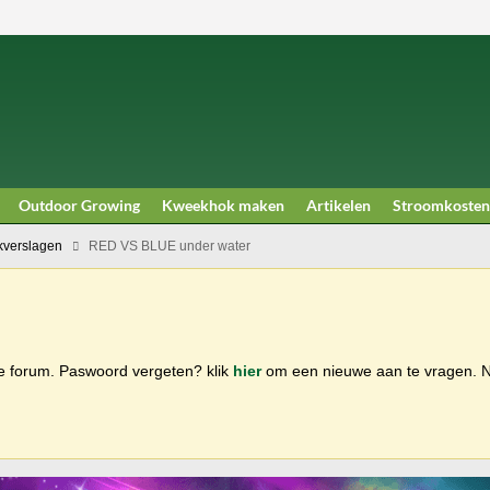
Outdoor Growing
Kweekhok maken
Artikelen
Stroomkosten
verslagen
RED VS BLUE under water
ge forum. Paswoord vergeten? klik
hier
om een nieuwe aan te vragen.