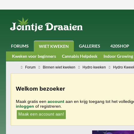
FORUMS
GALLERIES
420SHOP
WIET KWEKEN
Kweken voor beginners
Cannabis Helpdesk
Indoor Growing
Forum
Binnen wiet kweken
Hydro kweken
Hydro Kweek
Welkom bezoeker
Maak gratis een
account
aan en krijg toegang tot het volledi
inloggen
of registreren.
Maak een account aan!