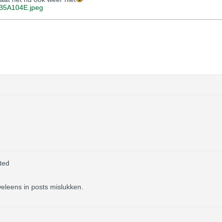
B5A104E.jpeg
ted
weleens in posts mislukken.