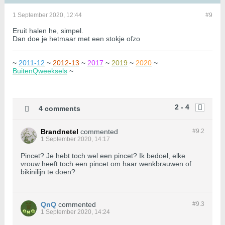
1 September 2020, 12:44
#9
Eruit halen he, simpel.
Dan doe je hetmaar met een stokje ofzo
~
2011-12
~
2012-13
~
2017
~
2019
~
2020
~
BuitenQweeksels
~
2 - 4
4 comments
Brandnetel
commented
#9.
2
1 September 2020, 14:17
Pincet? Je hebt toch wel een pincet? Ik bedoel, elke
vrouw heeft toch een pincet om haar wenkbrauwen of
bikinilijn te doen?
QnQ
commented
#9.
3
1 September 2020, 14:24