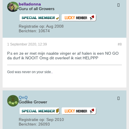
belladonna
Guru of all Growers
Registratie op:
Aug 2008
Berichten:
10674
1 September 2020, 12:39
#8
P.s en ze er met mijn naakte vinger er af halen is een NO GO
da durf ik NOOIT Omg dit overleef ik niet HELPPP
God was never on your side.
.
QnQ
Godlike Grower
Registratie op:
Sep 2010
Berichten:
26093