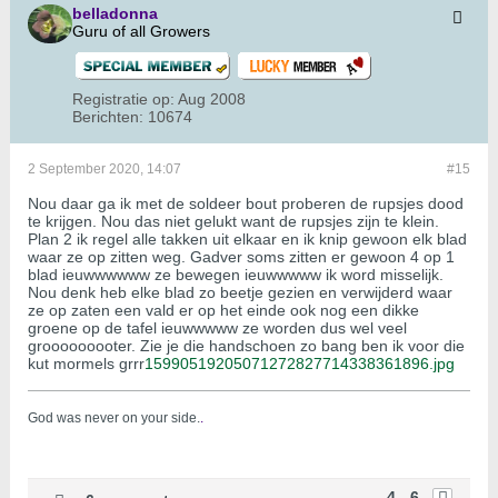
belladonna
Guru of all Growers
Registratie op:
Aug 2008
Berichten:
10674
2 September 2020, 14:07
#15
Nou daar ga ik met de soldeer bout proberen de rupsjes dood
te krijgen. Nou das niet gelukt want de rupsjes zijn te klein.
Plan 2 ik regel alle takken uit elkaar en ik knip gewoon elk blad
waar ze op zitten weg. Gadver soms zitten er gewoon 4 op 1
blad ieuwwwwww ze bewegen ieuwwwww ik word misselijk.
Nou denk heb elke blad zo beetje gezien en verwijderd waar
ze op zaten een vald er op het einde ook nog een dikke
groene op de tafel ieuwwwww ze worden dus wel veel
grooooooooter. Zie je die handschoen zo bang ben ik voor die
kut mormels grrr
15990519205071272827714338361896.jpg
God was never on your side.
.
4 - 6