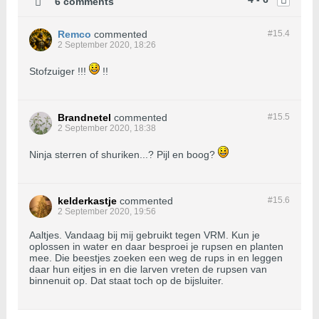
6 comments
Remco
commented
#15.
4
2 September 2020, 18:26
Stofzuiger !!!
!!
Brandnetel
commented
#15.
5
2 September 2020, 18:38
Ninja sterren of shuriken...? Pijl en boog?
kelderkastje
commented
#15.
6
2 September 2020, 19:56
Aaltjes. Vandaag bij mij gebruikt tegen VRM. Kun je
oplossen in water en daar besproei je rupsen en planten
mee. Die beestjes zoeken een weg de rups in en leggen
daar hun eitjes in en die larven vreten de rupsen van
binnenuit op. Dat staat toch op de bijsluiter.