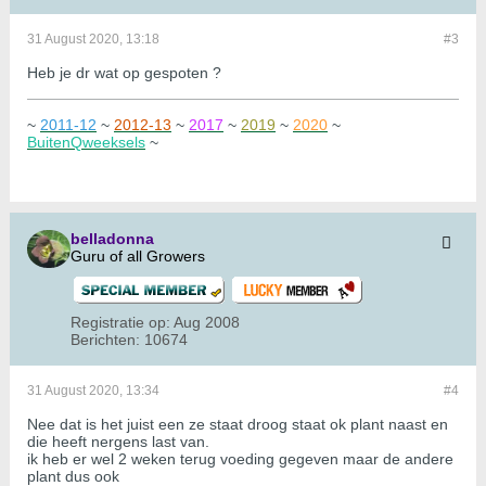
31 August 2020, 13:18
#3
Heb je dr wat op gespoten ?
~
2011-12
~
2012-13
~
2017
~
2019
~
2020
~
BuitenQweeksels
~
belladonna
Guru of all Growers
Registratie op:
Aug 2008
Berichten:
10674
31 August 2020, 13:34
#4
Nee dat is het juist een ze staat droog staat ok plant naast en
die heeft nergens last van.
ik heb er wel 2 weken terug voeding gegeven maar de andere
plant dus ook