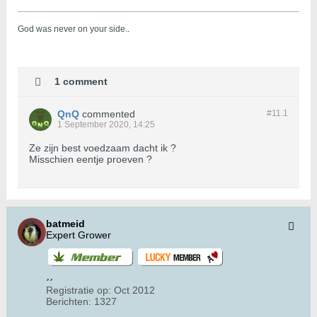
God was never on your side.
.
1 comment
QnQ
commented
#11.
1
1 September 2020, 14:25
Ze zijn best voedzaam dacht ik ?
Misschien eentje proeven ?
batmeid
Expert Grower
Registratie op:
Oct 2012
Berichten:
1327