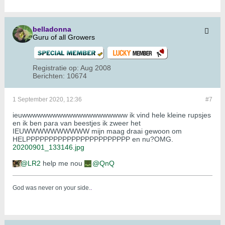
belladonna
Guru of all Growers
Registratie op:
Aug 2008
Berichten:
10674
1 September 2020, 12:36
#7
ieuwwwwwwwwwwwwwwwwwwwww ik vind hele kleine rupsjes
en ik ben para van beestjes ik zweer het
IEUWWWWWWWWWW mijn maag draai gewoon om
HELPPPPPPPPPPPPPPPPPPPPPPP en nu?OMG.
20200901_133146.jpg
LR2
help me nou
QnQ
God was never on your side.
.