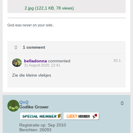
2.jpg
(122,1 KB, 78 views)
God was never on your side.
.
1 comment
belladonna
commented
#2.
1
31 August 2020, 12:41
Zie die kleine vlekjes
QnQ
Godlike Grower
Registratie op:
Sep 2010
Berichten:
26093