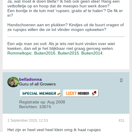
Ja, wat moet ik doen Bella? Ik heb ook geen idee! Hang een
vetbolletje op en hoop dat de meesjes hun werk doen?
Een bordje in de tuin met 'rupsen, gratis af te halen'? De fik er
in?
Handschoenen aan en plukken? Kindjes uit de buurt vragen of
ze rupsjes willen die ze tot vlinder mogen opkweken?
Een wijs man zei ooit: Als je iets
niet
kunt vinden over wiet
kweken, dan wil je het blijkbaar niet graag genoeg weten.
Rommeltopic.
Buiten2016.
Buiten2015
.
Buiten2014
.
belladonna
Guru of all Growers
Registratie op:
Aug 2008
Berichten:
10674
1 September 2020, 12:53
#11
Het zijn er heel veel heel klein omg ik haat rupsjes